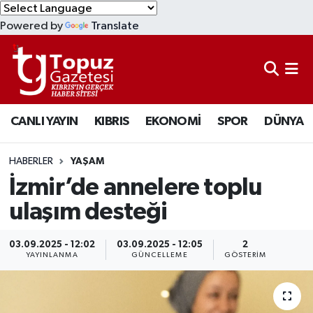
Powered by
Translate
KIBRIS
Lefkoşa Nöbetçi Eczaneler
DÜNYA
Lefkoşa Hava Durumu
CANLI YAYIN
KIBRIS
EKONOMİ
SPOR
DÜNYA
EKONOMİ
Lefkoşa Trafik Yoğunluk Haritası
MAGAZİN
Süper Lig Puan Durumu ve Fikstür
HABERLER
YAŞAM
İzmir’de annelere toplu
SAĞLIK
Tüm Manşetler
ulaşım desteği
SPOR
Son Dakika Haberleri
03.09.2025 - 12:02
03.09.2025 - 12:05
2
YAYINLANMA
GÜNCELLEME
GÖSTERIM
TEKNOLOJİ
Haber Arşivi
TÜRKİYE