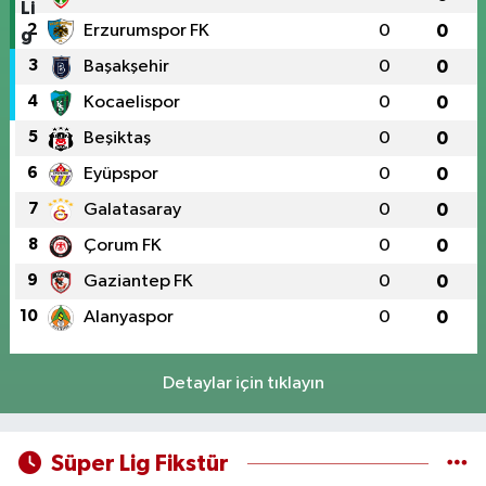
2
Erzurumspor FK
0
0
3
Başakşehir
0
0
4
Kocaelispor
0
0
5
Beşiktaş
0
0
6
Eyüpspor
0
0
7
Galatasaray
0
0
8
Çorum FK
0
0
9
Gaziantep FK
0
0
10
Alanyaspor
0
0
Detaylar için tıklayın
Süper Lig Fikstür