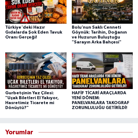
Türkiye'deki Hazır
Bolu’nun Saklı Cenneti
Gıdalarda Şok Eden Tavuk
Göynük: Tarihin, Doğanın
Oranı Gerçeği!
ve Huzurun Buluştuğu
"Sarayın Arka Bahçesi"
Gurbetçinin Yaz Çilesi:
HAFİF TİCARİ ARAÇLARDA
"Uçak Biletleri El Yakıyor,
YENİ DÖNEM:
Hasretimiz Ticarete mi
PANELVANLARA TAKOGRAF
Dönüştü?"
ZORUNLULUĞU GETİRİLDİ!
Yorumlar