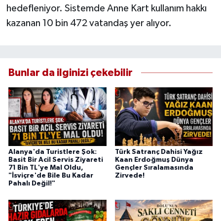
hedefleniyor. Sistemde Anne Kart kullanım hakkı
kazanan 10 bin 472 vatandaş yer alıyor.
Bunlar da ilginizi çekebilir
Alanya'da Turistlere Şok:
Türk Satranç Dahisi Yağız
Basit Bir Acil Servis Ziyareti
Kaan Erdoğmuş Dünya
71 Bin TL'ye Mal Oldu,
Gençler Sıralamasında
"İsviçre'de Bile Bu Kadar
Zirvede!
Pahalı Değil!"