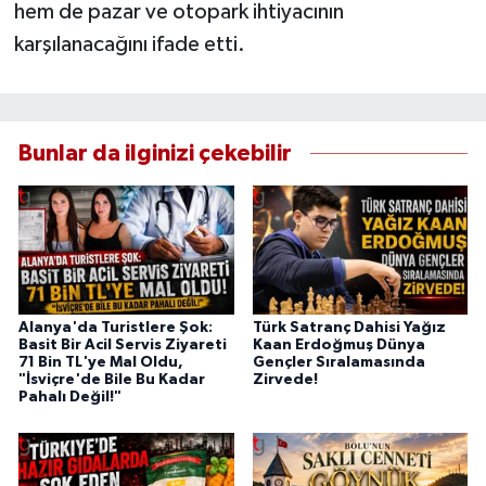
hem de pazar ve otopark ihtiyacının
karşılanacağını ifade etti.
Bunlar da ilginizi çekebilir
Alanya'da Turistlere Şok:
Türk Satranç Dahisi Yağız
Basit Bir Acil Servis Ziyareti
Kaan Erdoğmuş Dünya
71 Bin TL'ye Mal Oldu,
Gençler Sıralamasında
"İsviçre'de Bile Bu Kadar
Zirvede!
Pahalı Değil!"