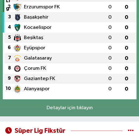
2
Erzurumspor FK
0
0
3
Başakşehir
0
0
4
Kocaelispor
0
0
5
Beşiktaş
0
0
6
Eyüpspor
0
0
7
Galatasaray
0
0
8
Çorum FK
0
0
9
Gaziantep FK
0
0
10
Alanyaspor
0
0
Detaylar için tıklayın
Süper Lig Fikstür