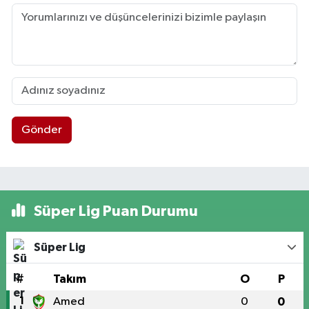
Gönder
Süper Lig Puan Durumu
Süper Lig
#
Takım
O
P
1
Amed
0
0