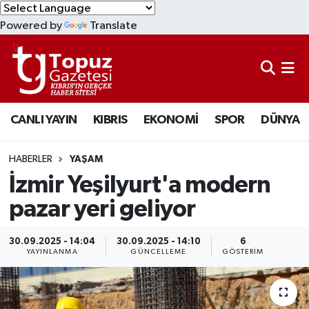
Powered by
Translate
KIBRIS
Lefkoşa Nöbetçi Eczaneler
DÜNYA
Lefkoşa Hava Durumu
CANLI YAYIN
KIBRIS
EKONOMİ
SPOR
DÜNYA
EKONOMİ
Lefkoşa Trafik Yoğunluk Haritası
MAGAZİN
Süper Lig Puan Durumu ve Fikstür
HABERLER
YAŞAM
İzmir Yeşilyurt'a modern
SAĞLIK
Tüm Manşetler
pazar yeri geliyor
SPOR
Son Dakika Haberleri
30.09.2025 - 14:04
30.09.2025 - 14:10
6
YAYINLANMA
GÜNCELLEME
GÖSTERIM
TEKNOLOJİ
Haber Arşivi
TÜRKİYE