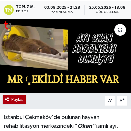
TOPUZ M.
03.09.2025 - 21:28
25.05.2026 - 18:08
EDITÖR
YAYINLANMA
GÜNCELLEME
Paylaş
-
+
A
A
İstanbul Çekmeköy'de bulunan hayvan
rehabilitasyon merkezindeki "
Okan"
isimli ayı,