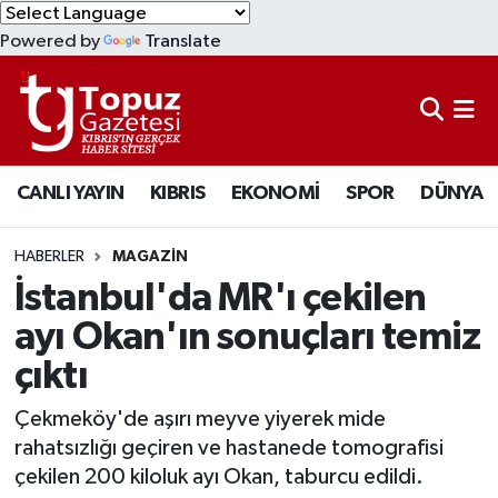
Powered by
Translate
KIBRIS
Lefkoşa Nöbetçi Eczaneler
DÜNYA
Lefkoşa Hava Durumu
CANLI YAYIN
KIBRIS
EKONOMİ
SPOR
DÜNYA
EKONOMİ
Lefkoşa Trafik Yoğunluk Haritası
MAGAZİN
Süper Lig Puan Durumu ve Fikstür
HABERLER
MAGAZİN
İstanbul'da MR'ı çekilen
SAĞLIK
Tüm Manşetler
ayı Okan'ın sonuçları temiz
çıktı
SPOR
Son Dakika Haberleri
Çekmeköy'de aşırı meyve yiyerek mide
TEKNOLOJİ
Haber Arşivi
rahatsızlığı geçiren ve hastanede tomografisi
çekilen 200 kiloluk ayı Okan, taburcu edildi.
TÜRKİYE