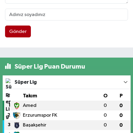
Gönder
Süper Lig Puan Durumu
Süper Lig
#
Takım
O
P
1
Amed
0
0
2
Erzurumspor FK
0
0
3
Başakşehir
0
0