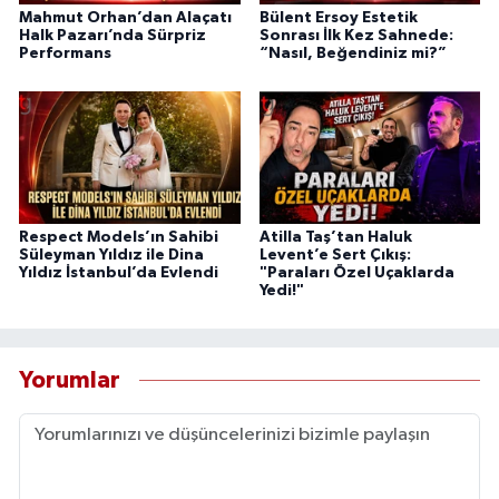
Mahmut Orhan’dan Alaçatı
Bülent Ersoy Estetik
Halk Pazarı’nda Sürpriz
Sonrası İlk Kez Sahnede:
Performans
“Nasıl, Beğendiniz mi?”
Respect Models’ın Sahibi
Atilla Taş’tan Haluk
Süleyman Yıldız ile Dina
Levent’e Sert Çıkış:
Yıldız İstanbul’da Evlendi
"Paraları Özel Uçaklarda
Yedi!"
Yorumlar