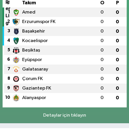
#
Takım
O
P
1
Amed
0
0
2
Erzurumspor FK
0
0
3
Başakşehir
0
0
4
Kocaelispor
0
0
5
Beşiktaş
0
0
6
Eyüpspor
0
0
7
Galatasaray
0
0
8
Çorum FK
0
0
9
Gaziantep FK
0
0
10
Alanyaspor
0
0
Detaylar için tıklayın