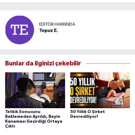
EDITÖR HAKKINDA
Topuz E.
Bunlar da ilginizi çekebilir
Tetkik Sonucunu
50 Yıllık O Şirket
Beklemeden Ayrıldı, Beyin
Devrediliyor!
Kanaması Geçirdiği Ortaya
Çıktı