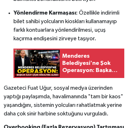
Yönlendirme Karmaşası:
Özellikle indirimli
bilet sahibi yolcuların kioskları kullanamayıp
farklı kontuarlara yönlendirilmesi, uçuş
kaçırma endişesini zirveye taşıyor.
Menderes
Belediyesi'ne Şok
Operasyon: Başkan
İlkay Çiçek Gözaltına
Alındı!
Gazeteci Fuat Uğur, sosyal medya üzerinden
yaptığı paylaşımda, havalimanında "tam bir kaos"
yaşandığını, sistemin yolcuları rahatlatmak yerine
daha çok sinir harbine soktuğunu vurguladı.
Overbooking (Fazla Rezervasyon) Tartışması