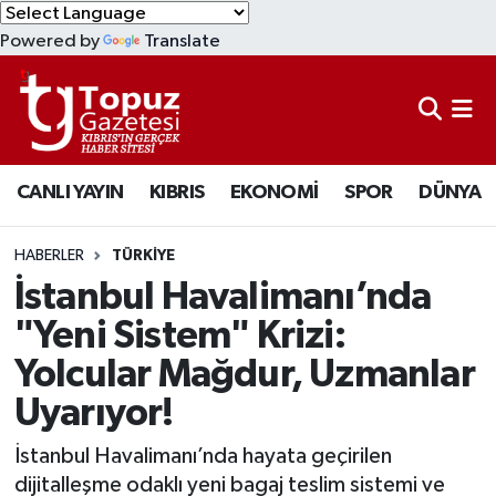
Powered by
Translate
KIBRIS
Lefkoşa Nöbetçi Eczaneler
DÜNYA
Lefkoşa Hava Durumu
CANLI YAYIN
KIBRIS
EKONOMİ
SPOR
DÜNYA
EKONOMİ
Lefkoşa Trafik Yoğunluk Haritası
MAGAZİN
Süper Lig Puan Durumu ve Fikstür
HABERLER
TÜRKİYE
İstanbul Havalimanı’nda
SAĞLIK
Tüm Manşetler
"Yeni Sistem" Krizi:
Yolcular Mağdur, Uzmanlar
SPOR
Son Dakika Haberleri
Uyarıyor!
TEKNOLOJİ
Haber Arşivi
İstanbul Havalimanı’nda hayata geçirilen
TÜRKİYE
dijitalleşme odaklı yeni bagaj teslim sistemi ve