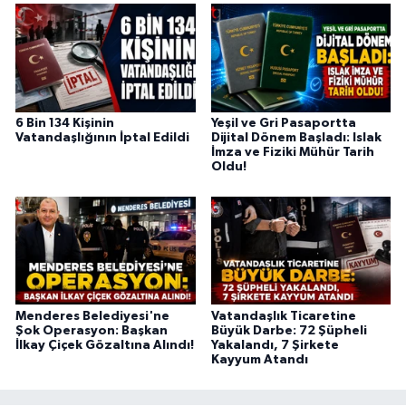
6 Bin 134 Kişinin
Yeşil ve Gri Pasaportta
Vatandaşlığının İptal Edildi
Dijital Dönem Başladı: Islak
İmza ve Fiziki Mühür Tarih
Oldu!
Menderes Belediyesi'ne
Vatandaşlık Ticaretine
Şok Operasyon: Başkan
Büyük Darbe: 72 Şüpheli
İlkay Çiçek Gözaltına Alındı!
Yakalandı, 7 Şirkete
Kayyum Atandı