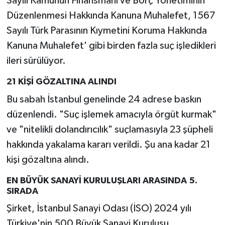
Sayılı Kamunun Finansmanı ve Borç Yönetiminin
Düzenlenmesi Hakkında Kanuna Muhalefet, 1567
Sayılı Türk Parasının Kıymetini Koruma Hakkında
Kanuna Muhalefet' gibi birden fazla suç işledikleri
ileri sürülüyor.
21 KİŞİ GÖZALTINA ALINDI
Bu sabah İstanbul genelinde 24 adrese baskın
düzenlendi. "Suç işlemek amacıyla örgüt kurmak"
ve "nitelikli dolandırıcılık" suçlamasıyla 23 şüpheli
hakkında yakalama kararı verildi. Şu ana kadar 21
kişi gözaltına alındı.
EN BÜYÜK SANAYİ KURULUŞLARI ARASINDA 5.
SIRADA
Şirket, İstanbul Sanayi Odası (İSO) 2024 yılı
Türkiye'nin 500 Büyük Sanayi Kuruluşu