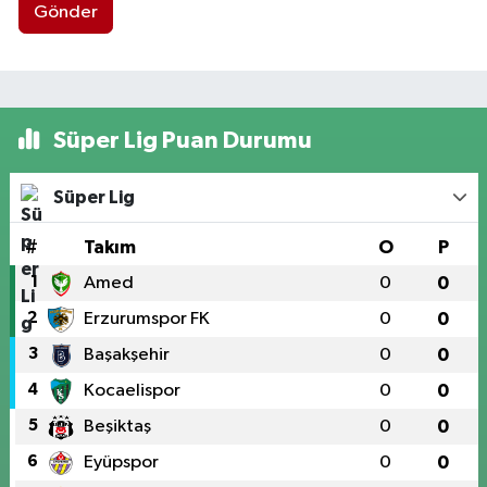
Gönder
Süper Lig Puan Durumu
Süper Lig
#
Takım
O
P
1
Amed
0
0
2
Erzurumspor FK
0
0
3
Başakşehir
0
0
4
Kocaelispor
0
0
5
Beşiktaş
0
0
6
Eyüpspor
0
0