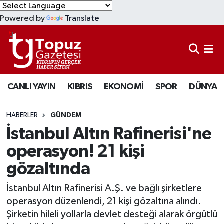
Powered by
Translate
KIBRIS
Lefkoşa Nöbetçi Eczaneler
DÜNYA
Lefkoşa Hava Durumu
CANLI YAYIN
KIBRIS
EKONOMİ
SPOR
DÜNYA
EKONOMİ
Lefkoşa Trafik Yoğunluk Haritası
MAGAZİN
Süper Lig Puan Durumu ve Fikstür
HABERLER
GÜNDEM
İstanbul Altın Rafinerisi'ne
SAĞLIK
Tüm Manşetler
operasyon! 21 kişi
gözaltında
SPOR
Son Dakika Haberleri
İstanbul Altın Rafinerisi A.Ş. ve bağlı şirketlere
TEKNOLOJİ
Haber Arşivi
operasyon düzenlendi, 21 kişi gözaltına alındı.
Şirketin hileli yollarla devlet desteği alarak örgütlü
TÜRKİYE