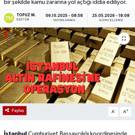
bir şekilde kamu zararına yol açtığı iddia ediliyor.
TOPUZ M.
06.10.2025 - 08:58
25.05.2026 - 18:08
EDITÖR
YAYINLANMA
GÜNCELLEME
Paylaş
-
+
A
A
İstanbul
Cumhuriyet Başsavcılığı koordinesinde