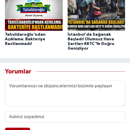
Tahsildaroğlu'ndan
İstanbul'da Sağanak
Açıklama: Bakteriye
Başladı! Olumsuz Hava
Rastlanmadı!
Şartları KKTC'Ye Doğru
Genişliyor
Yorumlar