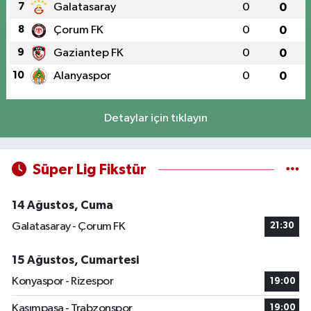
7
Galatasaray
0
0
8
Çorum FK
0
0
9
Gaziantep FK
0
0
10
Alanyaspor
0
0
Detaylar için tıklayın
Süper Lig Fikstür
14 Ağustos, Cuma
Galatasaray - Çorum FK
21:30
15 Ağustos, Cumartesi
Konyaspor - Rizespor
19:00
Kasımpaşa - Trabzonspor
19:00