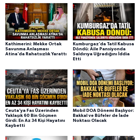
Kathimerini: Mekke Ortak
Kumburgaz’da Tatil Kabusa
Savunma Anlaşması
Döndü: Aile Pansiyonda
Atina’da Rahatsızlık Yarattı
Saldırıya Uğradığını İddia
Etti
Ceuta’ya Fas Üzerinden
Mobil DOA Dönemi Başlıyor:
Yaklaşık 60 Bin Göçmen
Bakkal ve Büfeler de İade
Girdi: En Az 34 Kişi Hayatını
Noktası Olacak
Kaybetti