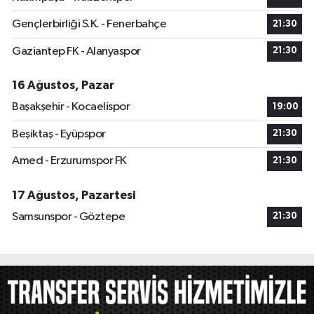
Gençlerbirliği S.K. - Fenerbahçe
21:30
Gaziantep FK - Alanyaspor
21:30
16 Ağustos, Pazar
Başakşehir - Kocaelispor
19:00
Beşiktaş - Eyüpspor
21:30
Amed - Erzurumspor FK
21:30
17 Ağustos, Pazartesi
Samsunspor - Göztepe
21:30