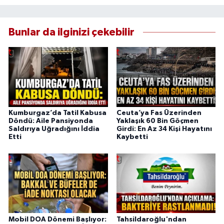
Bunlar da ilginizi çekebilir
Kumburgaz’da Tatil Kabusa
Ceuta’ya Fas Üzerinden
Döndü: Aile Pansiyonda
Yaklaşık 60 Bin Göçmen
Saldırıya Uğradığını İddia
Girdi: En Az 34 Kişi Hayatını
Etti
Kaybetti
Mobil DOA Dönemi Başlıyor:
Tahsildaroğlu'ndan