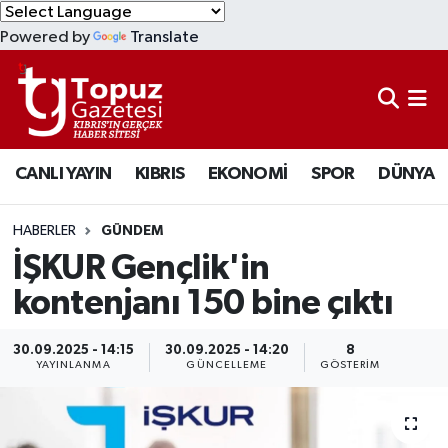
Powered by
Translate
KIBRIS
Lefkoşa Nöbetçi Eczaneler
DÜNYA
Lefkoşa Hava Durumu
CANLI YAYIN
KIBRIS
EKONOMİ
SPOR
DÜNYA
EKONOMİ
Lefkoşa Trafik Yoğunluk Haritası
MAGAZİN
Süper Lig Puan Durumu ve Fikstür
HABERLER
GÜNDEM
İŞKUR Gençlik'in
SAĞLIK
Tüm Manşetler
kontenjanı 150 bine çıktı
SPOR
Son Dakika Haberleri
30.09.2025 - 14:15
30.09.2025 - 14:20
8
YAYINLANMA
GÜNCELLEME
GÖSTERIM
TEKNOLOJİ
Haber Arşivi
TÜRKİYE