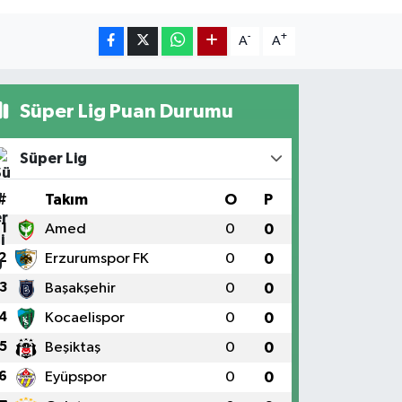
-
+
A
A
Süper Lig Puan Durumu
Süper Lig
#
Takım
O
P
1
Amed
0
0
2
Erzurumspor FK
0
0
3
Başakşehir
0
0
4
Kocaelispor
0
0
5
Beşiktaş
0
0
6
Eyüpspor
0
0