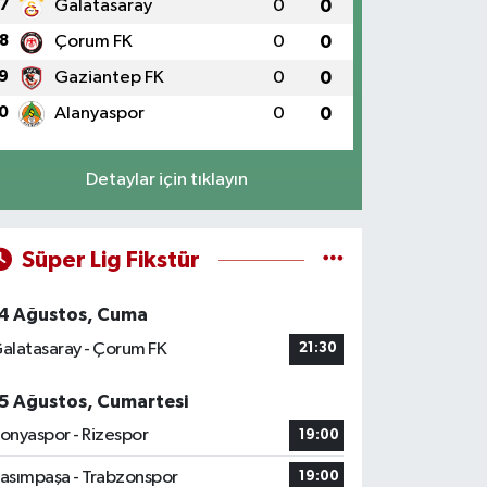
7
Galatasaray
0
0
8
Çorum FK
0
0
9
Gaziantep FK
0
0
0
Alanyaspor
0
0
Detaylar için tıklayın
Süper Lig Fikstür
4 Ağustos, Cuma
alatasaray - Çorum FK
21:30
5 Ağustos, Cumartesi
onyaspor - Rizespor
19:00
asımpaşa - Trabzonspor
19:00