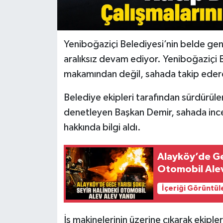
Yeniboğaziçi Belediyesi’nin belde gene
aralıksız devam ediyor. Yeniboğaziçi B
makamından değil, sahada takip ederek
Belediye ekipleri tarafından sürdürüle
denetleyen Başkan Demir, sahada inc
hakkında bilgi aldı.
Alayköy’de Ge
Otomobil Alev
İçeriği Görüntül
İş makinelerinin üzerine çıkarak ekiple