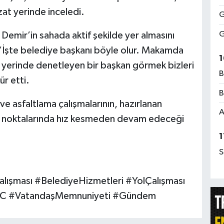
zat yerinde inceledi.
G
G
emir’in sahada aktif şekilde yer almasını
 “İşte belediye başkanı böyle olur. Makamda
1
 yerinde denetleyen bir başkan görmek bizleri
B
r etti.
B
ve asfaltlama çalışmalarının, hazırlanan
A
ı noktalarında hız kesmeden devam edeceği
1
S
lışması #BelediyeHizmetleri #YolÇalışması
TC #VatandaşMemnuniyeti #Gündem