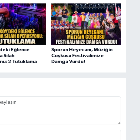
deki Eğlence
Sporun Heyecanı, Müziğin
 Silah
Coşkusu Festivalimize
u: 2 Tutuklama
Damga Vurdu!