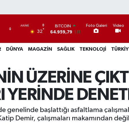
Foto Galeri
Video
BITCOIN
°
32
64.959,79
1.11
DOLAR
47,7436
0.18
R
DÜNYA
MAGAZİN
SAĞLIK
TEKNOLOJİ
TÜRKİY
EURO
55,2510
0.32
STERLİN
64,4811
0.38
NİN ÜZERİNE ÇIKT
GRAM ALTIN
6660.55
0.03
BİST100
I YERİNDE DENET
13.779
-14
de genelinde başlattığı asfaltlama çalışmal
Katip Demir, çalışmaları makamından deği
.