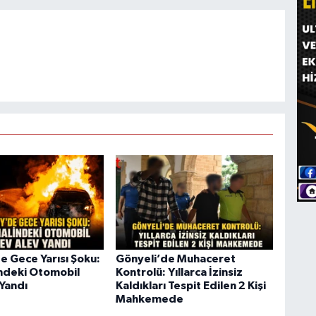
e Gece Yarısı Şoku:
Gönyeli’de Muhaceret
indeki Otomobil
Kontrolü: Yıllarca İzinsiz
 Yandı
Kaldıkları Tespit Edilen 2 Kişi
Mahkemede