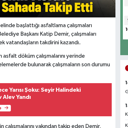
linde başlattığı asfaltlama çalışmaları
1
elediye Başkanı Katip Demir, çalışmaları
 vatandaşların takdirini kazandı.
n asfalt döküm çalışmalarını yerinde
elemelerde bulunarak çalışmaların son durumu
1
ce Yarısı Şoku: Seyir Halindeki
G
 Alev Yandı
1
e
K
K
rin çalışmalarını yakından takip eden Demir,