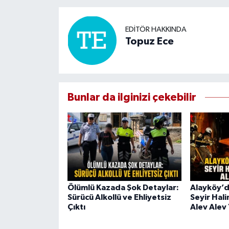
EDITÖR HAKKINDA
Topuz Ece
Bunlar da ilginizi çekebilir
Ölümlü Kazada Şok Detaylar:
Alayköy’d
Sürücü Alkollü ve Ehliyetsiz
Seyir Hal
Çıktı
Alev Alev