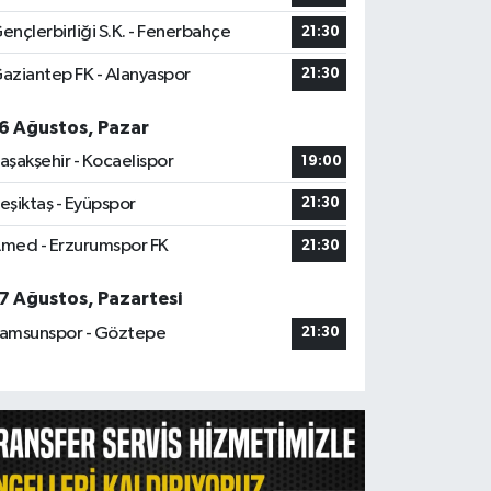
ençlerbirliği S.K. - Fenerbahçe
21:30
aziantep FK - Alanyaspor
21:30
6 Ağustos, Pazar
aşakşehir - Kocaelispor
19:00
eşiktaş - Eyüpspor
21:30
med - Erzurumspor FK
21:30
7 Ağustos, Pazartesi
amsunspor - Göztepe
21:30