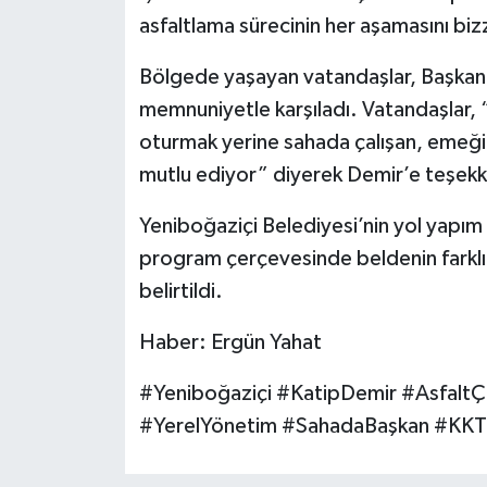
asfaltlama sürecinin her aşamasını biz
Bölgede yaşayan vatandaşlar, Başkan D
memnuniyetle karşıladı. Vatandaşlar,
oturmak yerine sahada çalışan, emeği
mutlu ediyor” diyerek Demir’e teşekkü
Yeniboğaziçi Belediyesi’nin yol yapım 
program çerçevesinde beldenin farkl
belirtildi.
Haber: Ergün Yahat
#Yeniboğaziçi #KatipDemir #AsfaltÇa
#YerelYönetim #SahadaBaşkan #KK