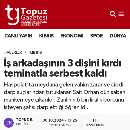
KIBRIS
Lefkoşa Nöbetçi Eczaneler
CANLI YAYIN
KIBRIS
EKONOMİ
SPOR
DÜNYA
DÜNYA
Lefkoşa Hava Durumu
EKONOMİ
Lefkoşa Trafik Yoğunluk Haritası
HABERLER
KIBRIS
İş arkadaşının 3 dişini kırdı
MAGAZİN
Süper Lig Puan Durumu ve Fikstür
teminatla serbest kaldı
SAĞLIK
Tüm Manşetler
Haspolat'ta meydana gelen vahim zarar ve ciddi
darp suçlarından tutuklanan Sait Orhan dün sabah
SPOR
Son Dakika Haberleri
mahkemeye çıkarıldı. Zanlının 6 bin liralık borcunu
isteyen şahsı darp ettiği öğrenildi.
TEKNOLOJİ
Haber Arşivi
TOPUZ E.
30.10.2024 - 13:25
111
EDITÖR
TÜRKİYE
YAYINLANMA
GÖSTERIM