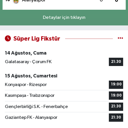
Alanyaspor
0
0
Detaylar için tıklayın
Süper Lig Fikstür
14 Ağustos, Cuma
Galatasaray - Çorum FK
21:30
15 Ağustos, Cumartesi
Konyaspor - Rizespor
19:00
Kasımpaşa - Trabzonspor
19:00
Gençlerbirliği S.K. - Fenerbahçe
21:30
Gaziantep FK - Alanyaspor
21:30