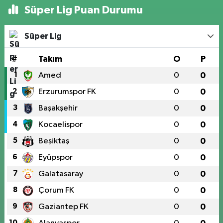
Süper Lig Puan Durumu
Süper Lig
#
Takım
O
P
1
Amed
0
0
2
Erzurumspor FK
0
0
3
Başakşehir
0
0
4
Kocaelispor
0
0
5
Beşiktaş
0
0
6
Eyüpspor
0
0
7
Galatasaray
0
0
8
Çorum FK
0
0
9
Gaziantep FK
0
0
10