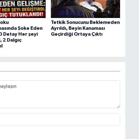
Doku
Tetkik Sonucunu Beklemeden
masında Şoke Eden
Ayrıldı, Beyin Kanaması
O Detay Her şeyi
Geçirdiği Ortaya Çıktı
, 2 Dalgıç
ı!