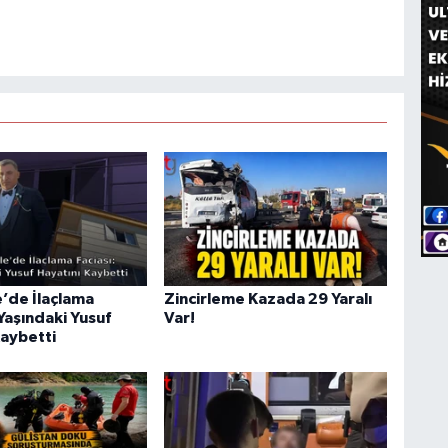
’de İlaçlama
Zincirleme Kazada 29 Yaralı
 Yaşındaki Yusuf
Var!
Kaybetti