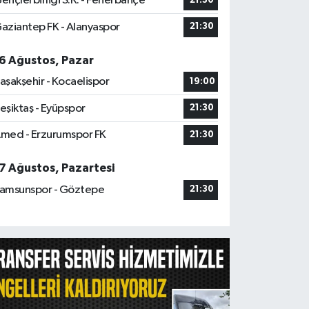
ençlerbirliği S.K. - Fenerbahçe
21:30
aziantep FK - Alanyaspor
21:30
6 Ağustos, Pazar
aşakşehir - Kocaelispor
19:00
eşiktaş - Eyüpspor
21:30
med - Erzurumspor FK
21:30
7 Ağustos, Pazartesi
amsunspor - Göztepe
21:30