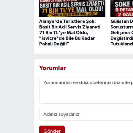
Alanya'da Turistlere Şok:
Gülistan 
Basit Bir Acil Servis Ziyareti
Soruştur
71 Bin TL'ye Mal Oldu,
Gelişme: 
"İsviçre'de Bile Bu Kadar
Değiştirdi
Pahalı Değil!"
Tutukland
Yorumlar
Gönder