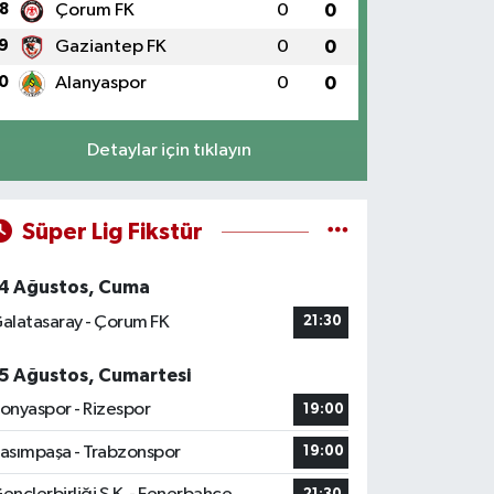
8
Çorum FK
0
0
9
Gaziantep FK
0
0
0
Alanyaspor
0
0
Detaylar için tıklayın
Süper Lig Fikstür
4 Ağustos, Cuma
alatasaray - Çorum FK
21:30
5 Ağustos, Cumartesi
onyaspor - Rizespor
19:00
asımpaşa - Trabzonspor
19:00