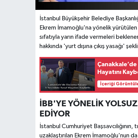
İstanbul Büyükşehir Belediye Başkanlığ
Ekrem İmamoğlu'na yönelik yürütülen 
sıfatıyla yarın ifade vermeleri bekle
hakkında 'yurt dışına çıkış yasağı' şekli
Çanakkale’de İ
Hayatını Kayb
İçeriği Görüntül
İBB'YE YÖNELİK YOLSU
EDİYOR
İstanbul Cumhuriyet Başsavcılığının, 
uzaklaştırılan Ekrem İmamoğlu'nun da 