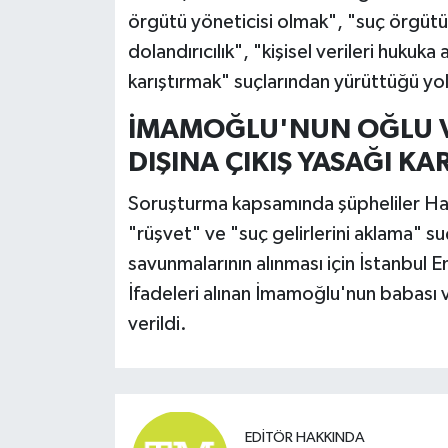
örgütü yöneticisi olmak", "suç örgütüne
dolandırıcılık", "kişisel verileri hukuk
karıştırmak" suçlarından yürüttüğü y
İMAMOĞLU'NUN OĞLU V
DIŞINA ÇIKIŞ YASAĞI KA
Soruşturma kapsamında şüpheliler Has
"rüşvet" ve "suç gelirlerini aklama" s
savunmalarının alınması için İstanbul 
İfadeleri alınan İmamoğlu'nun babası ve
verildi.
EDITÖR HAKKINDA