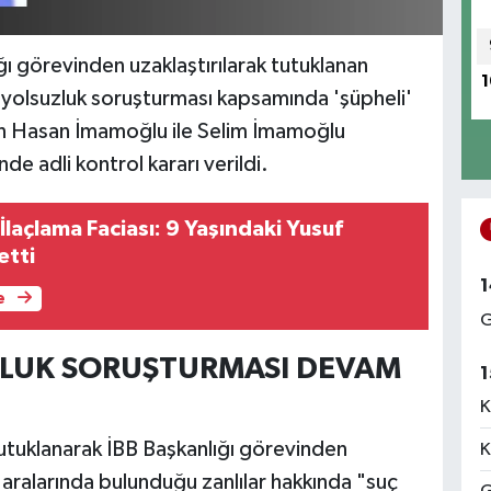
ı görevinden uzaklaştırılarak tutuklanan
1
yolsuzluk soruşturması kapsamında 'şüpheli'
nen Hasan İmamoğlu ile Selim İmamoğlu
nde adli kontrol kararı verildi.
laçlama Faciası: 9 Yaşındaki Yusuf
etti
1
e
G
ZLUK SORUŞTURMASI DEVAM
1
K
tutuklanarak İBB Başkanlığı görevinden
K
aralarında bulunduğu zanlılar hakkında "suç