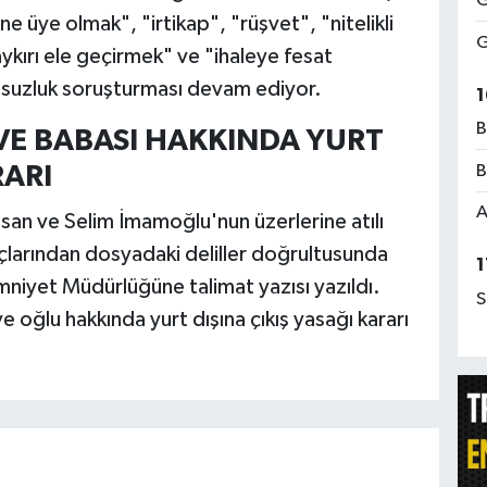
G
 üye olmak", "irtikap", "rüşvet", "nitelikli
G
a aykırı ele geçirmek" ve "ihaleye fesat
olsuzluk soruşturması devam ediyor.
1
B
E BABASI HAKKINDA YURT
B
RARI
A
an ve Selim İmamoğlu'nun üzerlerine atılı
uçlarından dosyadaki deliller doğrultusunda
1
Emniyet Müdürlüğüne talimat yazısı yazıldı.
S
 oğlu hakkında yurt dışına çıkış yasağı kararı