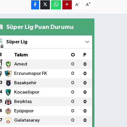
-
+
A
A
Süper Lig Puan Durumu
Süper Lig
#
Takım
O
P
1
Amed
0
0
2
Erzurumspor FK
0
0
3
Başakşehir
0
0
4
Kocaelispor
0
0
5
Beşiktaş
0
0
6
Eyüpspor
0
0
7
Galatasaray
0
0