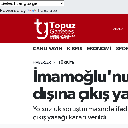
Powered by
Translate
KIBRIS
Lefkoşa Nöbetçi Eczaneler
DÜNYA
Lefkoşa Hava Durumu
CANLI YAYIN
KIBRIS
EKONOMİ
SPO
EKONOMİ
Lefkoşa Trafik Yoğunluk Haritası
HABERLER
TÜRKİYE
MAGAZİN
Süper Lig Puan Durumu ve Fikstür
İmamoğlu'nun
SAĞLIK
Tüm Manşetler
dışına çıkış y
SPOR
Son Dakika Haberleri
Yolsuzluk soruşturmasında ifa
TEKNOLOJİ
Haber Arşivi
çıkış yasağı kararı verildi.
TÜRKİYE