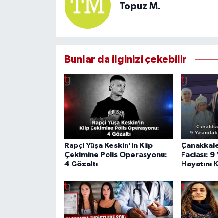
Topuz M.
Bunlar da ilginizi çekebilir
Rapçi Yüşa Keskin’in Klip
Çanakkale
Çekimine Polis Operasyonu:
Faciası: 9
4 Gözaltı
Hayatını 