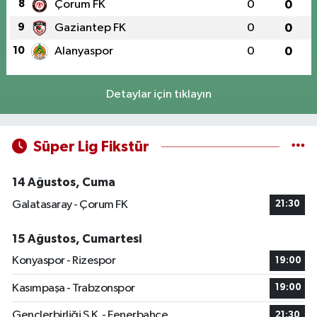
8
Çorum FK
0
0
9
Gaziantep FK
0
0
10
Alanyaspor
0
0
Detaylar için tıklayın
Süper Lig Fikstür
14 Ağustos, Cuma
Galatasaray - Çorum FK
21:30
15 Ağustos, Cumartesi
Konyaspor - Rizespor
19:00
Kasımpaşa - Trabzonspor
19:00
Gençlerbirliği S.K. - Fenerbahçe
21:30