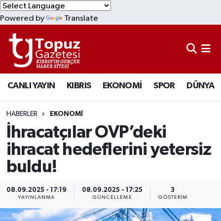
Powered by
Translate
KIBRIS
Lefkoşa Nöbetçi Eczaneler
DÜNYA
Lefkoşa Hava Durumu
CANLI YAYIN
KIBRIS
EKONOMİ
SPOR
DÜNYA
EKONOMİ
Lefkoşa Trafik Yoğunluk Haritası
MAGAZİN
Süper Lig Puan Durumu ve Fikstür
HABERLER
EKONOMİ
İhracatçılar OVP’deki
SAĞLIK
Tüm Manşetler
ihracat hedeflerini yetersiz
buldu!
SPOR
Son Dakika Haberleri
TEKNOLOJİ
Haber Arşivi
08.09.2025 - 17:19
08.09.2025 - 17:25
3
YAYINLANMA
GÜNCELLEME
GÖSTERIM
TÜRKİYE