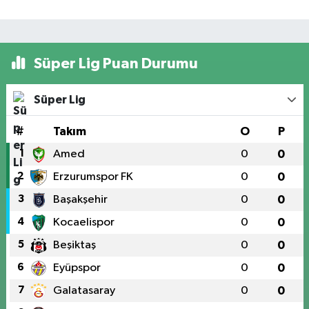
Süper Lig Puan Durumu
Süper Lig
#
Takım
O
P
1
Amed
0
0
2
Erzurumspor FK
0
0
3
Başakşehir
0
0
4
Kocaelispor
0
0
5
Beşiktaş
0
0
6
Eyüpspor
0
0
7
Galatasaray
0
0