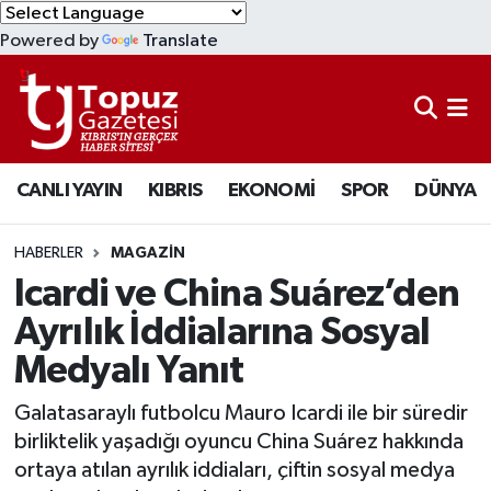
Powered by
Translate
KIBRIS
Lefkoşa Nöbetçi Eczaneler
DÜNYA
Lefkoşa Hava Durumu
CANLI YAYIN
KIBRIS
EKONOMİ
SPOR
DÜNYA
EKONOMİ
Lefkoşa Trafik Yoğunluk Haritası
MAGAZİN
Süper Lig Puan Durumu ve Fikstür
HABERLER
MAGAZİN
Icardi ve China Suárez’den
SAĞLIK
Tüm Manşetler
Ayrılık İddialarına Sosyal
Medyalı Yanıt
SPOR
Son Dakika Haberleri
Galatasaraylı futbolcu Mauro Icardi ile bir süredir
TEKNOLOJİ
Haber Arşivi
birliktelik yaşadığı oyuncu China Suárez hakkında
ortaya atılan ayrılık iddiaları, çiftin sosyal medya
TÜRKİYE