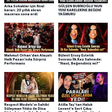
Arka Sokaklar için final
GÜLŞEN BUBİKOĞLU’NUN
kararı: 20 yıllık ekran
YENİ KARELERİNE BEĞENİ
macerası sona erdi
YAĞMURU
Mahmut Orhan’dan Alaçatı
Bülent Ersoy Estetik
Halk Pazarı’nda Sürpriz
Sonrası İlk Kez Sahnede:
Performans
“Nasıl, Beğendiniz mi?”
Respect Models’ın Sahibi
Atilla Taş’tan Haluk
Süleyman Yıldız ile Dina
Levent’e Sert Çıkış: