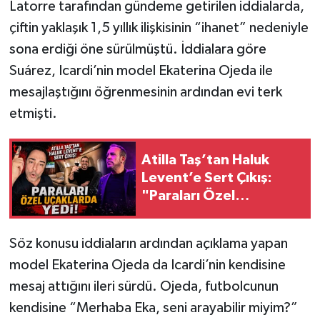
Latorre tarafından gündeme getirilen iddialarda,
çiftin yaklaşık 1,5 yıllık ilişkisinin “ihanet” nedeniyle
sona erdiği öne sürülmüştü. İddialara göre
Suárez, Icardi’nin model Ekaterina Ojeda ile
mesajlaştığını öğrenmesinin ardından evi terk
etmişti.
Atilla Taş’tan Haluk
Levent’e Sert Çıkış:
"Paraları Özel
Uçaklarda Yedi!"
Söz konusu iddiaların ardından açıklama yapan
model Ekaterina Ojeda da Icardi’nin kendisine
mesaj attığını ileri sürdü. Ojeda, futbolcunun
kendisine “Merhaba Eka, seni arayabilir miyim?”