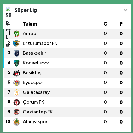
Süper Lig
#
Takım
O
P
1
Amed
0
0
2
Erzurumspor FK
0
0
3
Başakşehir
0
0
4
Kocaelispor
0
0
5
Beşiktaş
0
0
6
Eyüpspor
0
0
7
Galatasaray
0
0
8
Çorum FK
0
0
9
Gaziantep FK
0
0
10
Alanyaspor
0
0