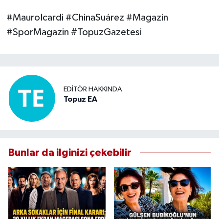
#MauroIcardi #ChinaSuárez #Magazin
#SporMagazin #TopuzGazetesi
EDITÖR HAKKINDA
Topuz EA
Bunlar da ilginizi çekebilir