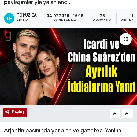
paylaşımlarıyla yalanlandı.
TOPUZ EA
04.07.2026 - 16:16
25
1 
EDITÖR
YAYINLANMA
GÖSTERIM
OKUNMA 
Paylaş
-
+
A
A
Arjantin basınında yer alan ve gazeteci Yanina