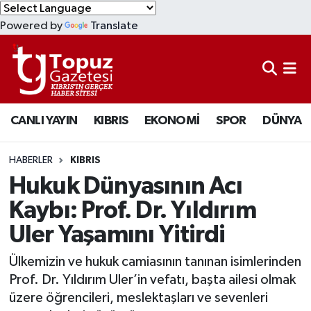
Powered by
Translate
KIBRIS
Lefkoşa Nöbetçi Eczaneler
DÜNYA
Lefkoşa Hava Durumu
CANLI YAYIN
KIBRIS
EKONOMİ
SPOR
DÜNYA
EKONOMİ
Lefkoşa Trafik Yoğunluk Haritası
MAGAZİN
Süper Lig Puan Durumu ve Fikstür
HABERLER
KIBRIS
Hukuk Dünyasının Acı
SAĞLIK
Tüm Manşetler
Kaybı: Prof. Dr. Yıldırım
Uler Yaşamını Yitirdi
SPOR
Son Dakika Haberleri
Ülkemizin ve hukuk camiasının tanınan isimlerinden
TEKNOLOJİ
Haber Arşivi
Prof. Dr. Yıldırım Uler’in vefatı, başta ailesi olmak
üzere öğrencileri, meslektaşları ve sevenleri
TÜRKİYE