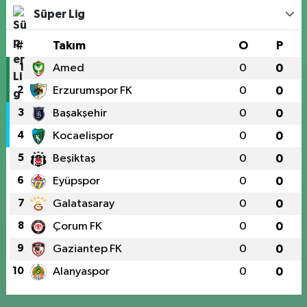
Süper Lig
#
Takım
O
P
1
Amed
0
0
2
Erzurumspor FK
0
0
3
Başakşehir
0
0
4
Kocaelispor
0
0
5
Beşiktaş
0
0
6
Eyüpspor
0
0
7
Galatasaray
0
0
8
Çorum FK
0
0
9
Gaziantep FK
0
0
10
Alanyaspor
0
0