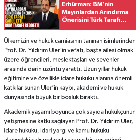
Erhürman: BM’nin
Mayınlardan Arındırma
Önerisini Türk Tarafı
Kabul Etti, Rum Tarafı
Reddetti
Ülkemizin ve hukuk camiasının tanınan isimlerinden
Prof. Dr. Yıldırım Uler’in vefatı, başta ailesi olmak
üzere öğrencileri, meslektaşları ve sevenleri
arasında derin üzüntü yarattı. Uzun yıllar hukuk
eğitimine ve özellikle idare hukuku alanına önemli
katkılar sunan Uler’in kaybı, akademi ve hukuk
dünyasında büyük bir boşluk bıraktı.
Akademik yaşamı boyunca çok sayıda hukukçunun
yetişmesine katkı sağlayan Prof. Dr. Yıldırım Uler,
idare hukuku, idari yargı ve kamu hukuku
alanındaki çalışmalarıyla saygın bir yer edindi.