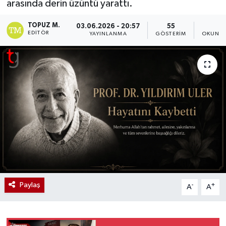
arasında derin üzüntü yarattı.
TOPUZ M.
03.06.2026 - 20:57
55
1
EDITÖR
YAYINLANMA
GÖSTERIM
OKUNMA
Paylaş
-
+
A
A