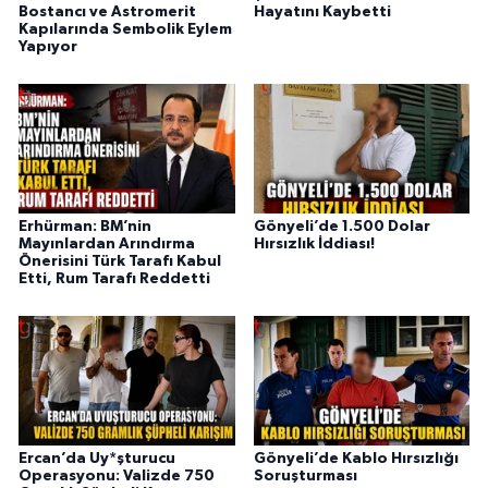
Bostancı ve Astromerit
Hayatını Kaybetti
Kapılarında Sembolik Eylem
Yapıyor
Erhürman: BM’nin
Gönyeli’de 1.500 Dolar
Mayınlardan Arındırma
Hırsızlık İddiası!
Önerisini Türk Tarafı Kabul
Etti, Rum Tarafı Reddetti
Ercan’da Uy*şturucu
Gönyeli’de Kablo Hırsızlığı
Operasyonu: Valizde 750
Soruşturması