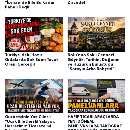
"İsviçre'de Bile Bu Kadar
Zirvede!
Pahalı Değil!"
Türkiye'deki Hazır
Bolu’nun Saklı Cenneti
Gıdalarda Şok Eden Tavuk
Göynük: Tarihin, Doğanın
Oranı Gerçeği!
ve Huzurun Buluştuğu
"Sarayın Arka Bahçesi"
Gurbetçinin Yaz Çilesi:
HAFİF TİCARİ ARAÇLARDA
"Uçak Biletleri El Yakıyor,
YENİ DÖNEM:
Hasretimiz Ticarete mi
PANELVANLARA TAKOGRAF