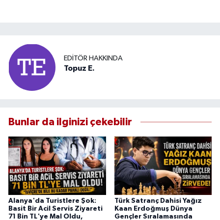
EDITÖR HAKKINDA
Topuz E.
Bunlar da ilginizi çekebilir
Alanya'da Turistlere Şok:
Türk Satranç Dahisi Yağız
Basit Bir Acil Servis Ziyareti
Kaan Erdoğmuş Dünya
71 Bin TL'ye Mal Oldu,
Gençler Sıralamasında