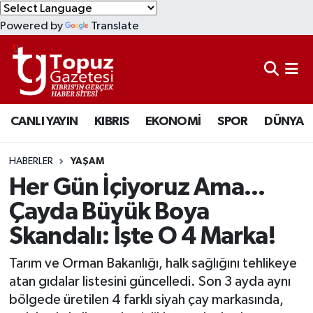
Powered by
Translate
KIBRIS
Lefkoşa Nöbetçi Eczaneler
DÜNYA
Lefkoşa Hava Durumu
CANLI YAYIN
KIBRIS
EKONOMİ
SPOR
DÜNYA
EKONOMİ
Lefkoşa Trafik Yoğunluk Haritası
MAGAZİN
Süper Lig Puan Durumu ve Fikstür
HABERLER
YAŞAM
Her Gün İçiyoruz Ama...
SAĞLIK
Tüm Manşetler
Çayda Büyük Boya
Skandalı: İşte O 4 Marka!
SPOR
Son Dakika Haberleri
Tarım ve Orman Bakanlığı, halk sağlığını tehlikeye
TEKNOLOJİ
Haber Arşivi
atan gıdalar listesini güncelledi. Son 3 ayda aynı
bölgede üretilen 4 farklı siyah çay markasında,
TÜRKİYE