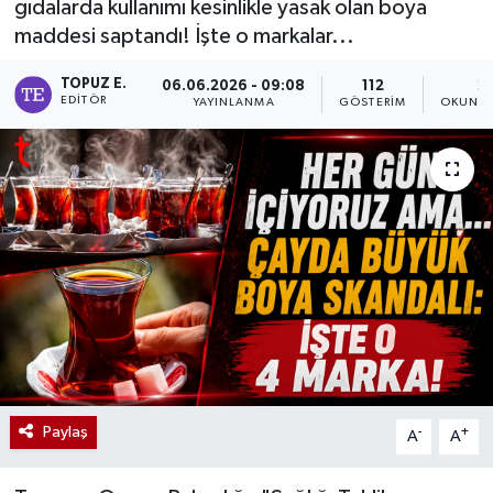
gıdalarda kullanımı kesinlikle yasak olan boya
maddesi saptandı! İşte o markalar...
TOPUZ E.
06.06.2026 - 09:08
112
2
EDITÖR
YAYINLANMA
GÖSTERIM
OKUNMA
Paylaş
-
+
A
A