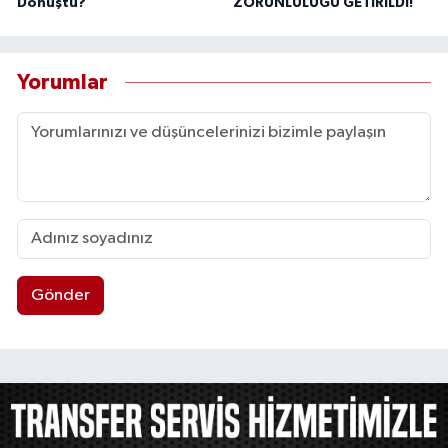
Dönüştü?"
ZORUNLULUĞU GETİRİLDİ!
Yorumlar
Gönder