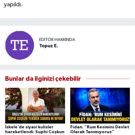
yapıldı.
EDITÖR HAKKINDA
Topuz E.
Bunlar da ilginizi çekebilir
İskele’de siyasi kulisler
Fidan: “Rum Kesimini Devlet
hareketlendi: Suphi Coşkun
Olarak Tanımıyoruz”