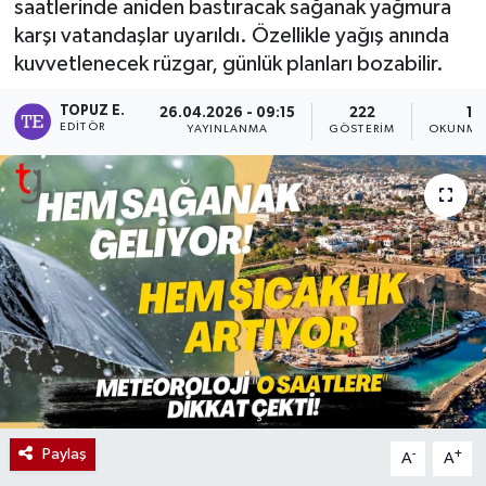
saatlerinde aniden bastıracak sağanak yağmura
karşı vatandaşlar uyarıldı. Özellikle yağış anında
kuvvetlenecek rüzgar, günlük planları bozabilir.
TOPUZ E.
26.04.2026 - 09:15
222
1 
EDITÖR
YAYINLANMA
GÖSTERIM
OKUNMA 
Paylaş
-
+
A
A