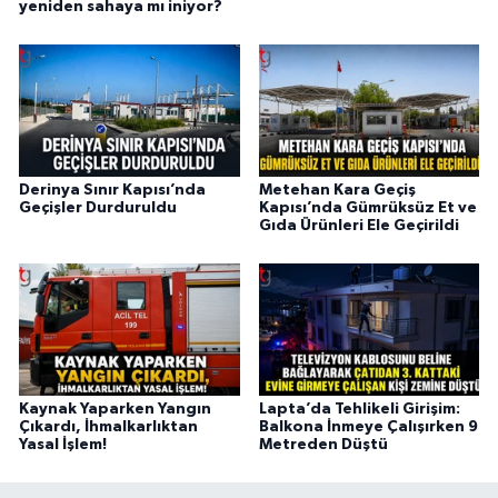
yeniden sahaya mı iniyor?
Derinya Sınır Kapısı’nda
Metehan Kara Geçiş
Geçişler Durduruldu
Kapısı’nda Gümrüksüz Et ve
Gıda Ürünleri Ele Geçirildi
Kaynak Yaparken Yangın
Lapta’da Tehlikeli Girişim:
Çıkardı, İhmalkarlıktan
Balkona İnmeye Çalışırken 9
Yasal İşlem!
Metreden Düştü