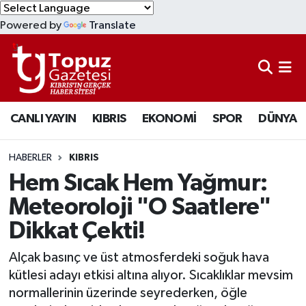
Powered by
Translate
KIBRIS
Lefkoşa Nöbetçi Eczaneler
DÜNYA
Lefkoşa Hava Durumu
CANLI YAYIN
KIBRIS
EKONOMİ
SPOR
DÜNYA
EKONOMİ
Lefkoşa Trafik Yoğunluk Haritası
MAGAZİN
Süper Lig Puan Durumu ve Fikstür
HABERLER
KIBRIS
Hem Sıcak Hem Yağmur:
SAĞLIK
Tüm Manşetler
Meteoroloji "O Saatlere"
Dikkat Çekti!
SPOR
Son Dakika Haberleri
Alçak basınç ve üst atmosferdeki soğuk hava
TEKNOLOJİ
Haber Arşivi
kütlesi adayı etkisi altına alıyor. Sıcaklıklar mevsim
normallerinin üzerinde seyrederken, öğle
TÜRKİYE