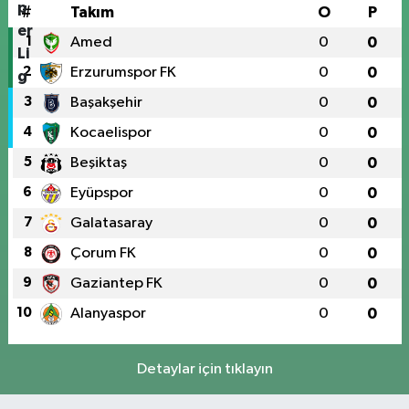
#
Takım
O
P
1
Amed
0
0
2
Erzurumspor FK
0
0
3
Başakşehir
0
0
4
Kocaelispor
0
0
5
Beşiktaş
0
0
6
Eyüpspor
0
0
7
Galatasaray
0
0
8
Çorum FK
0
0
9
Gaziantep FK
0
0
10
Alanyaspor
0
0
Detaylar için tıklayın