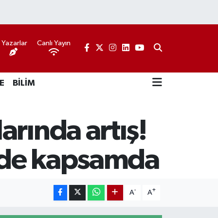
Yazarlar
Canlı Yayın
E
BİLİM
rında artış!
i de kapsamda
-
+
A
A