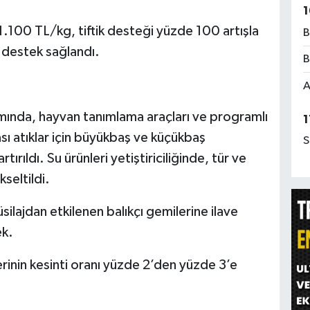
1
1.100 TL/kg, tiftik desteği yüzde 100 artışla
B
 destek sağlandı.
B
A
mında, hayvan tanımlama araçları ve programlı
1
sı atıklar için büyükbaş ve küçükbaş
S
ırıldı. Su ürünleri yetiştiriciliğinde, tür ve
seltildi.
silajdan etkilenen balıkçı gemilerine ilave
ek.
erinin kesinti oranı yüzde 2’den yüzde 3’e