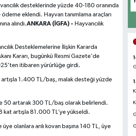
1
yvancılık desteklerinde yüzde 40-180 oranında
ve ödeme eklendi. Hayvan tanımlama araçları
ına alındı.
ANKARA (İGFA) -
Hayvancılık
cılık Desteklemelerine İlişkin Kararda
şkanı Kararı, bugünkü Resmi Gazete'de
1
5'ten itibaren yürürlüğe girdi.
G
artışla 1.400 TL/baş, malak desteği yüzde
1
K
50 artarak 300 TL/baş olarak belirlendi.
K
 kat artışla 81.000 TL’ye yükseldi.
G
ine üye olanlara arılı kovan başına 140 TL, üye
G