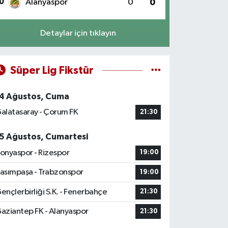
0
Alanyaspor
0
0
Detaylar için tıklayın
Süper Lig Fikstür
4 Ağustos, Cuma
alatasaray - Çorum FK
21:30
5 Ağustos, Cumartesi
onyaspor - Rizespor
19:00
asımpaşa - Trabzonspor
19:00
ençlerbirliği S.K. - Fenerbahçe
21:30
aziantep FK - Alanyaspor
21:30