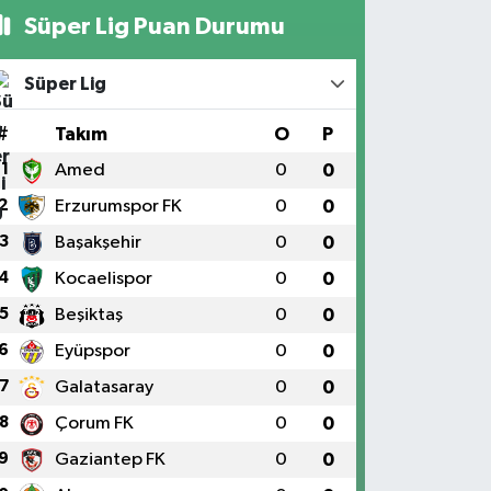
Süper Lig Puan Durumu
Süper Lig
#
Takım
O
P
1
Amed
0
0
2
Erzurumspor FK
0
0
3
Başakşehir
0
0
4
Kocaelispor
0
0
5
Beşiktaş
0
0
6
Eyüpspor
0
0
7
Galatasaray
0
0
8
Çorum FK
0
0
9
Gaziantep FK
0
0