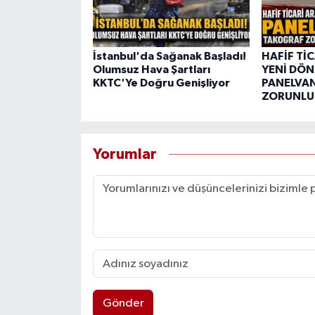
İstanbul'da Sağanak Başladı!
HAFİF Tİ
Olumsuz Hava Şartları
YENİ DÖN
KKTC'Ye Doğru Genişliyor
PANELVA
ZORUNLUL
Yorumlar
Gönder