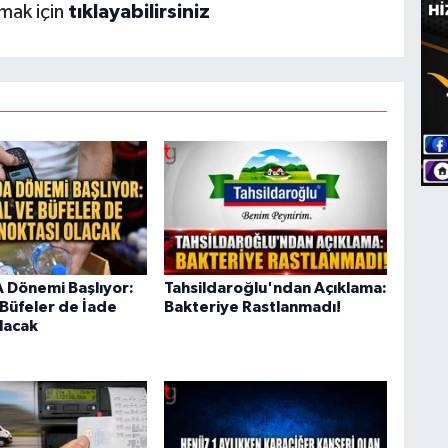
şmak için
tıklayabilirsiniz
 Dönemi Başlıyor:
Tahsildaroğlu'ndan Açıklama:
 Büfeler de İade
Bakteriye Rastlanmadı!
lacak