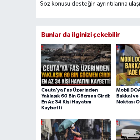
Söz konusu desteğin ayrıntılarına ula
Bunlar da ilginizi çekebilir
Ceuta’ya Fas Üzerinden
Mobil DOA
Yaklaşık 60 Bin Göçmen Girdi:
Bakkal ve
En Az 34 Kişi Hayatını
Noktası O
Kaybetti