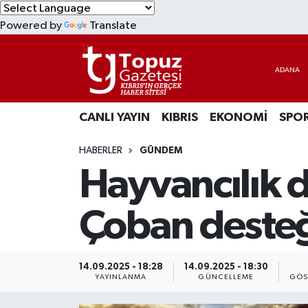
Powered by
Translate
KIBRIS
Lefkoşa Nöbetçi Eczaneler
DÜNYA
Lefkoşa Hava Durumu
CANLI YAYIN
KIBRIS
EKONOMİ
SPO
EKONOMİ
Lefkoşa Trafik Yoğunluk Haritası
HABERLER
GÜNDEM
MAGAZİN
Süper Lig Puan Durumu ve Fikstür
Hayvancılık d
SAĞLIK
Tüm Manşetler
Çoban desteğ
SPOR
Son Dakika Haberleri
TEKNOLOJİ
Haber Arşivi
14.09.2025 - 18:28
14.09.2025 - 18:30
YAYINLANMA
GÜNCELLEME
GÖS
TÜRKİYE