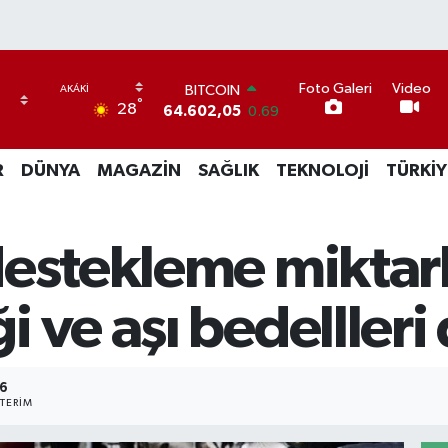
BITCOIN
Foto Galeri
Video
64.602,05
0.69
°
28
DOLAR
47,6006
0.06
EURO
R
DÜNYA
MAGAZİN
SAĞLIK
TEKNOLOJİ
TÜRKİY
55,0250
0.02
STERLİN
64,2398
0.2
GRAM ALTIN
estekleme miktarla
6513.94
0.32
BİST100
13.768
48
i ve aşı bedelller
6
TERIM