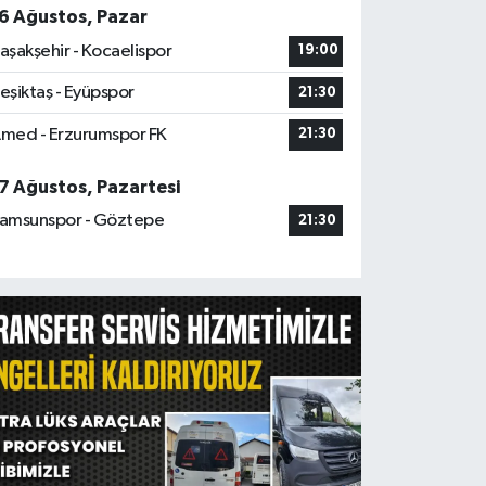
6 Ağustos, Pazar
aşakşehir - Kocaelispor
19:00
eşiktaş - Eyüpspor
21:30
med - Erzurumspor FK
21:30
7 Ağustos, Pazartesi
amsunspor - Göztepe
21:30