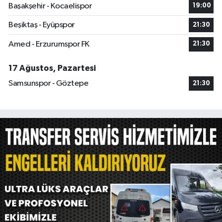
Başakşehir - Kocaelispor
19:00
Beşiktaş - Eyüpspor
21:30
Amed - Erzurumspor FK
21:30
17 Ağustos, Pazartesi
Samsunspor - Göztepe
21:30