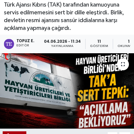
Türk Ajansı Kıbrıs (TAK) tarafından kamuoyuna
servis edilmemesini sert bir dille eleştirdi. Birlik,
devletin resmi ajansını sansür iddialarına karşı
açıklama yapmaya çağırdı.
TOPUZ E.
04.06.2026 - 11:34
11
1 D
EDITÖR
YAYINLANMA
GÖSTERIM
OKUNMA 