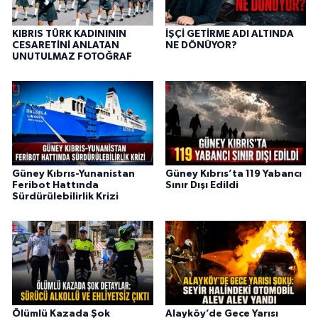
KIBRIS TÜRK KADINININ
İŞÇİ GETİRME ADI ALTINDA
CESARETİNİ ANLATAN
NE DÖNÜYOR?
UNUTULMAZ FOTOĞRAF
Güney Kıbrıs-Yunanistan
Güney Kıbrıs’ta 119 Yabancı
Feribot Hattında
Sınır Dışı Edildi
Sürdürülebilirlik Krizi
Ölümlü Kazada Şok
Alayköy’de Gece Yarısı