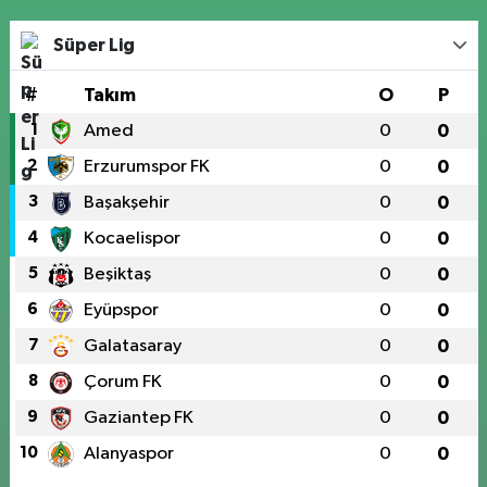
Süper Lig
#
Takım
O
P
1
Amed
0
0
2
Erzurumspor FK
0
0
3
Başakşehir
0
0
4
Kocaelispor
0
0
5
Beşiktaş
0
0
6
Eyüpspor
0
0
7
Galatasaray
0
0
8
Çorum FK
0
0
9
Gaziantep FK
0
0
10
Alanyaspor
0
0