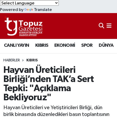
Powered by
Translate
KIBRIS
Lefkoşa Nöbetçi Eczaneler
DÜNYA
Lefkoşa Hava Durumu
CANLI YAYIN
KIBRIS
EKONOMİ
SPOR
DÜNYA
EKONOMİ
Lefkoşa Trafik Yoğunluk Haritası
MAGAZİN
Süper Lig Puan Durumu ve Fikstür
HABERLER
KIBRIS
Hayvan Üreticileri
SAĞLIK
Tüm Manşetler
Birliği’nden TAK’a Sert
Tepki: "Açıklama
SPOR
Son Dakika Haberleri
Bekliyoruz"
TEKNOLOJİ
Haber Arşivi
Hayvan Üreticileri ve Yetiştiricileri Birliği, dün
TÜRKİYE
birlik binasında düzenledikleri basın toplantısının