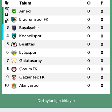
#
Takım
O
P
1
Amed
0
0
2
Erzurumspor FK
0
0
3
Başakşehir
0
0
4
Kocaelispor
0
0
5
Beşiktaş
0
0
6
Eyüpspor
0
0
7
Galatasaray
0
0
8
Çorum FK
0
0
9
Gaziantep FK
0
0
10
Alanyaspor
0
0
Detaylar için tıklayın