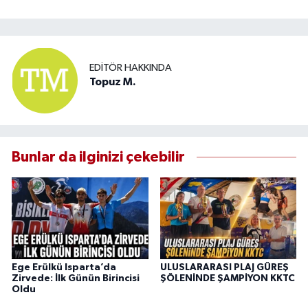
EDITÖR HAKKINDA
Topuz M.
Bunlar da ilginizi çekebilir
Ege Erülkü Isparta’da
ULUSLARARASI PLAJ GÜREŞ
Zirvede: İlk Günün Birincisi
ŞÖLENİNDE ŞAMPİYON KKTC
Oldu