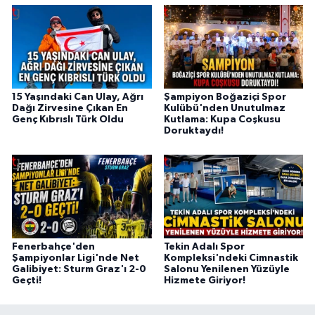
15 Yaşındaki Can Ulay, Ağrı
Şampiyon Boğaziçi Spor
Dağı Zirvesine Çıkan En
Kulübü'nden Unutulmaz
Genç Kıbrıslı Türk Oldu
Kutlama: Kupa Coşkusu
Doruktaydı!
Fenerbahçe'den
Tekin Adalı Spor
Şampiyonlar Ligi'nde Net
Kompleksi'ndeki Cimnastik
Galibiyet: Sturm Graz'ı 2-0
Salonu Yenilenen Yüzüyle
Geçti!
Hizmete Giriyor!