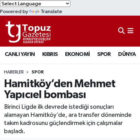
Powered by
Translate
KIBRIS
Lefkoşa Nöbetçi Eczaneler
DÜNYA
Lefkoşa Hava Durumu
CANLI YAYIN
KIBRIS
EKONOMİ
SPOR
DÜNYA
EKONOMİ
Lefkoşa Trafik Yoğunluk Haritası
MAGAZİN
Süper Lig Puan Durumu ve Fikstür
HABERLER
SPOR
Hamitköy’den Mehmet
SAĞLIK
Tüm Manşetler
Yapıcıel bombası
SPOR
Son Dakika Haberleri
Birinci Ligde ilk devrede istediği sonuçları
alamayan Hamitköy’de, ara transfer döneminde
TEKNOLOJİ
Haber Arşivi
takım kadrosunu güçlendirmek için çalışmalar
başladı.
TÜRKİYE