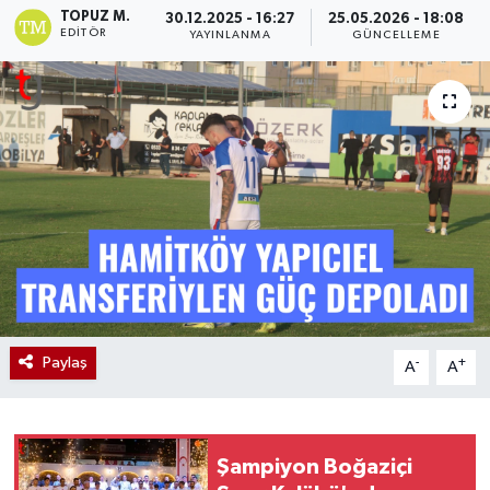
TOPUZ M.
30.12.2025 - 16:27
25.05.2026 - 18:08
EDITÖR
YAYINLANMA
GÜNCELLEME
Paylaş
-
+
A
A
Şampiyon Boğaziçi