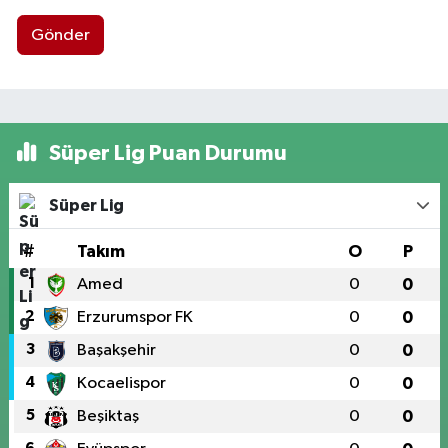
Gönder
Süper Lig Puan Durumu
Süper Lig
#
Takım
O
P
1
Amed
0
0
2
Erzurumspor FK
0
0
3
Başakşehir
0
0
4
Kocaelispor
0
0
5
Beşiktaş
0
0