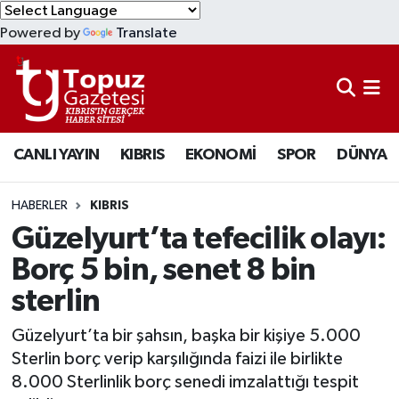
Powered by
Translate
KIBRIS
Lefkoşa Nöbetçi Eczaneler
DÜNYA
Lefkoşa Hava Durumu
CANLI YAYIN
KIBRIS
EKONOMİ
SPOR
DÜNYA
EKONOMİ
Lefkoşa Trafik Yoğunluk Haritası
MAGAZİN
Süper Lig Puan Durumu ve Fikstür
HABERLER
KIBRIS
Güzelyurt’ta tefecilik olayı:
SAĞLIK
Tüm Manşetler
Borç 5 bin, senet 8 bin
sterlin
SPOR
Son Dakika Haberleri
Güzelyurt’ta bir şahsın, başka bir kişiye 5.000
TEKNOLOJİ
Haber Arşivi
Sterlin borç verip karşılığında faizi ile birlikte
8.000 Sterlinlik borç senedi imzalattığı tespit
TÜRKİYE