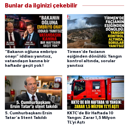
Bunlar da ilginizi çekebilir
“Bakanın oğluna embriyo
Tirmen’de facianın
onayı” iddiası yanıtsız,
eşiğinden dönüldü: Yangın
vatandaşın kanına bir
kontrol altında, sorular
haftadır geçit yok !
yanıtsız
5. Cumhurbaşkanı Ersin
KKTC’de Bir Haftada 10
Tatar'a Stent Takıldı
Yangın: Zarar 1,5 Milyon
TL’yi Aştı