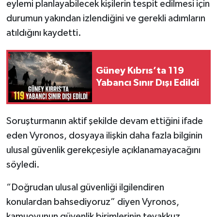
eylemi planlayabilecek kişilerin tespit edilmesi için
durumun yakından izlendiğini ve gerekli adımların
atıldığını kaydetti.
Güney Kıbrıs’ta 119
Yabancı Sınır Dışı Edildi
Soruşturmanın aktif şekilde devam ettiğini ifade
eden Vyronos, dosyaya ilişkin daha fazla bilginin
ulusal güvenlik gerekçesiyle açıklanamayacağını
söyledi.
“Doğrudan ulusal güvenliği ilgilendiren
konulardan bahsediyoruz” diyen Vyronos,
kamuoyunun güvenlik birimlerinin teyakkuz