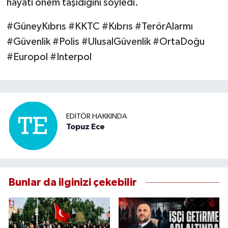
hayati önem taşıdığını söyledi.
#GüneyKıbrıs #KKTC #Kıbrıs #TerörAlarmı
#Güvenlik #Polis #UlusalGüvenlik #OrtaDoğu
#Europol #Interpol
EDITÖR HAKKINDA
Topuz Ece
Bunlar da ilginizi çekebilir