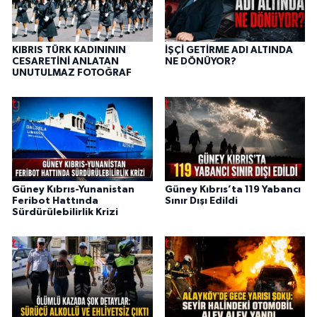
KIBRIS TÜRK KADINININ
İŞÇİ GETİRME ADI ALTINDA
CESARETİNİ ANLATAN
NE DÖNÜYOR?
UNUTULMAZ FOTOĞRAF
Güney Kıbrıs-Yunanistan
Güney Kıbrıs’ta 119 Yabancı
Feribot Hattında
Sınır Dışı Edildi
Sürdürülebilirlik Krizi