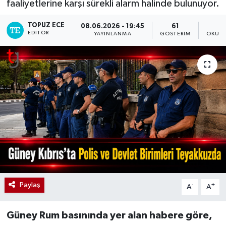
faaliyetlerine karşı sürekli alarm halinde bulunuyor.
TOPUZ ECE
08.06.2026 - 19:45
61
EDITÖR
YAYINLANMA
GÖSTERIM
OKUNM
Paylaş
-
+
A
A
Güney Rum basınında yer alan habere göre,