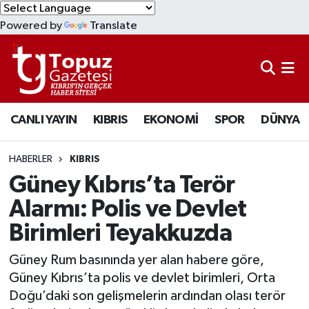
Powered by
Translate
KIBRIS
Lefkoşa Nöbetçi Eczaneler
DÜNYA
Lefkoşa Hava Durumu
CANLI YAYIN
KIBRIS
EKONOMİ
SPOR
DÜNYA
EKONOMİ
Lefkoşa Trafik Yoğunluk Haritası
MAGAZİN
Süper Lig Puan Durumu ve Fikstür
HABERLER
KIBRIS
Güney Kıbrıs’ta Terör
SAĞLIK
Tüm Manşetler
Alarmı: Polis ve Devlet
Birimleri Teyakkuzda
SPOR
Son Dakika Haberleri
Güney Rum basınında yer alan habere göre,
TEKNOLOJİ
Haber Arşivi
Güney Kıbrıs’ta polis ve devlet birimleri, Orta
Doğu’daki son gelişmelerin ardından olası terör
TÜRKİYE