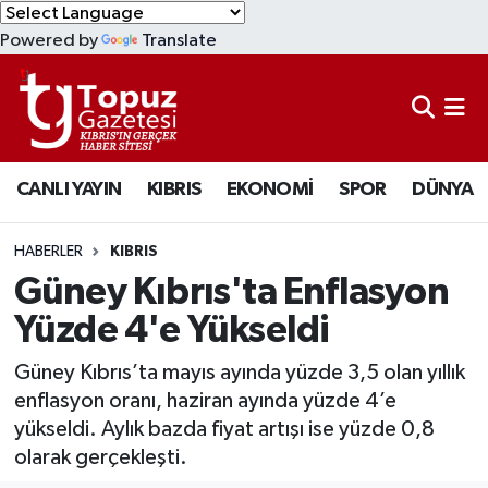
Powered by
Translate
KIBRIS
Lefkoşa Nöbetçi Eczaneler
DÜNYA
Lefkoşa Hava Durumu
CANLI YAYIN
KIBRIS
EKONOMİ
SPOR
DÜNYA
EKONOMİ
Lefkoşa Trafik Yoğunluk Haritası
MAGAZİN
Süper Lig Puan Durumu ve Fikstür
HABERLER
KIBRIS
Güney Kıbrıs'ta Enflasyon
SAĞLIK
Tüm Manşetler
Yüzde 4'e Yükseldi
SPOR
Son Dakika Haberleri
Güney Kıbrıs’ta mayıs ayında yüzde 3,5 olan yıllık
enflasyon oranı, haziran ayında yüzde 4’e
TEKNOLOJİ
Haber Arşivi
yükseldi. Aylık bazda fiyat artışı ise yüzde 0,8
olarak gerçekleşti.
TÜRKİYE