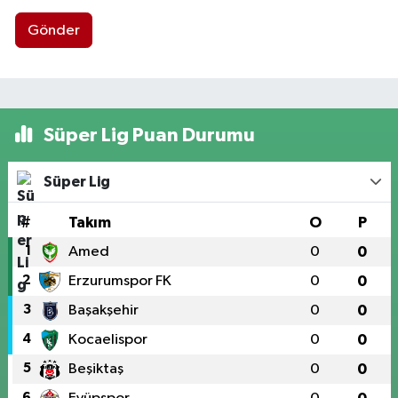
Gönder
Süper Lig Puan Durumu
Süper Lig
#
Takım
O
P
1
Amed
0
0
2
Erzurumspor FK
0
0
3
Başakşehir
0
0
4
Kocaelispor
0
0
5
Beşiktaş
0
0
6