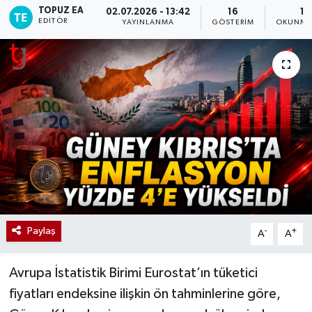
TOPUZ EA
02.07.2026 - 13:42
16
1 
EDITÖR
YAYINLANMA
GÖSTERIM
OKUNMA 
Paylaş
-
+
A
A
Avrupa İstatistik Birimi Eurostat’ın tüketici
fiyatları endeksine ilişkin ön tahminlerine göre,