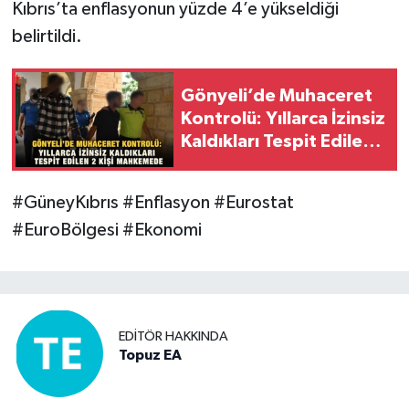
Kıbrıs’ta enflasyonun yüzde 4’e yükseldiği
belirtildi.
Gönyeli’de Muhaceret
Kontrolü: Yıllarca İzinsiz
Kaldıkları Tespit Edilen
2 Kişi Mahkemede
#GüneyKıbrıs #Enflasyon #Eurostat
#EuroBölgesi #Ekonomi
EDITÖR HAKKINDA
Topuz EA