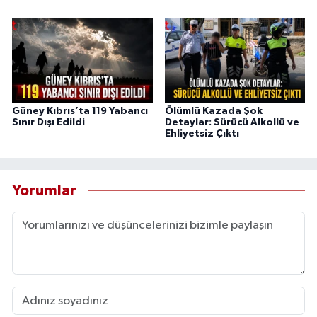
Güney Kıbrıs’ta 119 Yabancı
Ölümlü Kazada Şok
Sınır Dışı Edildi
Detaylar: Sürücü Alkollü ve
Ehliyetsiz Çıktı
Yorumlar