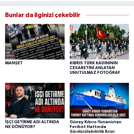
Bunlar da ilginizi çekebilir
MANŞET
KIBRIS TÜRK KADINININ
CESARETİNİ ANLATAN
UNUTULMAZ FOTOĞRAF
İŞÇİ GETİRME ADI ALTINDA
Güney Kıbrıs-Yunanistan
NE DÖNÜYOR?
Feribot Hattında
Sürdürülebilirlik Krizi