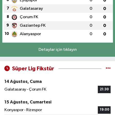
Eyüpspor
0
0
7
Galatasaray
0
0
8
Çorum FK
0
0
9
Gaziantep FK
0
0
10
Alanyaspor
0
0
Detaylar için tıklayın
Süper Lig Fikstür
14 Ağustos, Cuma
Galatasaray - Çorum FK
21:30
15 Ağustos, Cumartesi
Konyaspor - Rizespor
19:00