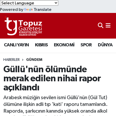
Powered by
Translate
KIBRIS
Lefkoşa Nöbetçi Eczaneler
DÜNYA
Lefkoşa Hava Durumu
CANLI YAYIN
KIBRIS
EKONOMİ
SPOR
DÜNYA
EKONOMİ
Lefkoşa Trafik Yoğunluk Haritası
MAGAZİN
Süper Lig Puan Durumu ve Fikstür
HABERLER
GÜNDEM
Güllü'nün ölümünde
SAĞLIK
Tüm Manşetler
merak edilen nihai rapor
açıklandı
SPOR
Son Dakika Haberleri
Arabesk müziğin sevilen ismi Güllü'nün (Gül Tut)
TEKNOLOJİ
Haber Arşivi
ölümüne ilişkin adli tıp 'kati' raporu tamamlandı.
Raporda, şarkıcının kanında yüksek oranda alkol
TÜRKİYE