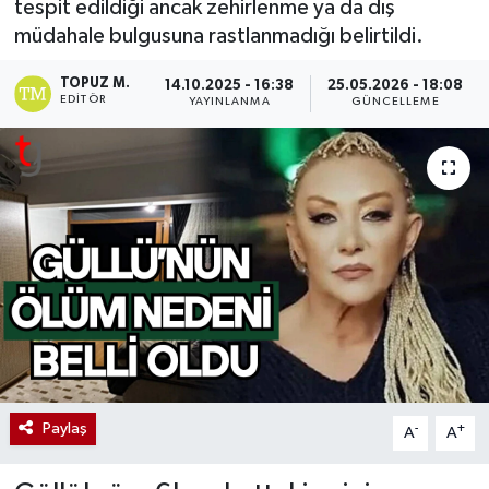
tespit edildiği ancak zehirlenme ya da dış
müdahale bulgusuna rastlanmadığı belirtildi.
TOPUZ M.
14.10.2025 - 16:38
25.05.2026 - 18:08
EDITÖR
YAYINLANMA
GÜNCELLEME
Paylaş
-
+
A
A