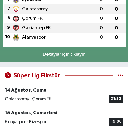
7
Galatasaray
0
0
8
Çorum FK
0
0
9
Gaziantep FK
0
0
10
Alanyaspor
0
0
Detaylar için tıklayın
Süper Lig Fikstür
14 Ağustos, Cuma
Galatasaray - Çorum FK
21:30
15 Ağustos, Cumartesi
Konyaspor - Rizespor
19:00