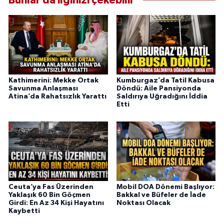
Bunlar da ilginizi çekebilir
Kathimerini: Mekke Ortak
Kumburgaz’da Tatil Kabusa
Savunma Anlaşması
Döndü: Aile Pansiyonda
Atina’da Rahatsızlık Yarattı
Saldırıya Uğradığını İddia
Etti
Ceuta’ya Fas Üzerinden
Mobil DOA Dönemi Başlıyor:
Yaklaşık 60 Bin Göçmen
Bakkal ve Büfeler de İade
Girdi: En Az 34 Kişi Hayatını
Noktası Olacak
Kaybetti