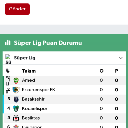
Gönder
Süper Lig Puan Durumu
Süper Lig
#
Takım
O
P
1
Amed
0
0
2
Erzurumspor FK
0
0
3
Başakşehir
0
0
4
Kocaelispor
0
0
5
Beşiktaş
0
0
6
Eyüpspor
0
0