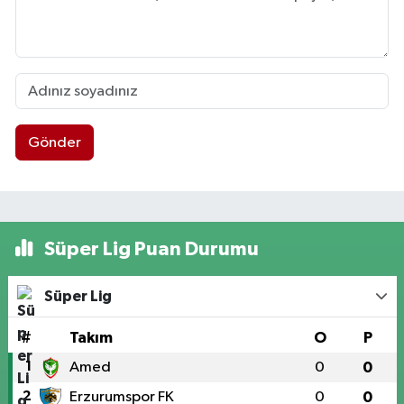
Gönder
Süper Lig Puan Durumu
Süper Lig
#
Takım
O
P
1
Amed
0
0
2
Erzurumspor FK
0
0