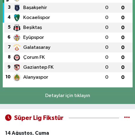
3
Başakşehir
0
0
4
Kocaelispor
0
0
5
Beşiktaş
0
0
6
Eyüpspor
0
0
7
Galatasaray
0
0
8
Çorum FK
0
0
9
Gaziantep FK
0
0
10
Alanyaspor
0
0
Detaylar için tıklayın
Süper Lig Fikstür
14 Ağustos, Cuma