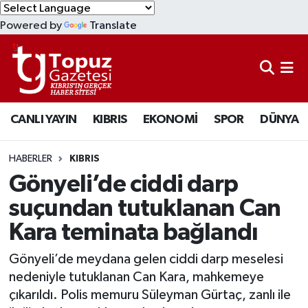
Powered by
Translate
KIBRIS
Lefkoşa Nöbetçi Eczaneler
DÜNYA
Lefkoşa Hava Durumu
CANLI YAYIN
KIBRIS
EKONOMİ
SPOR
DÜNYA
EKONOMİ
Lefkoşa Trafik Yoğunluk Haritası
MAGAZİN
Süper Lig Puan Durumu ve Fikstür
HABERLER
KIBRIS
Gönyeli’de ciddi darp
SAĞLIK
Tüm Manşetler
suçundan tutuklanan Can
Kara teminata bağlandı
SPOR
Son Dakika Haberleri
Gönyeli’de meydana gelen ciddi darp meselesi
TEKNOLOJİ
Haber Arşivi
nedeniyle tutuklanan Can Kara, mahkemeye
çıkarıldı. Polis memuru Süleyman Gürtaç, zanlı ile
TÜRKİYE