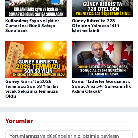
Kullanılmış Eşya ve İçkiler
Güney Kıbrıs’ta 728
Cumartesi Günü Satışa
Otelden Yalnızca 141’i
Sunulacak
İşletme İzinli
Güney Kıbrıs’ta 2026
Dana: “Liderler Görüşmesi,
Temmuzu Son 58 Yılın En
Sonuç Alıcı 5+1 Sürecinin İlk
Sıcak Sekizinci Temmuzu
Adımı Olacak”
Oldu
Yorumlar