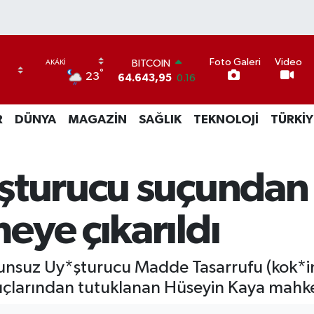
Foto Galeri
Video
BITCOIN
°
23
64.643,95
0.16
DOLAR
47,6704
0
R
DÜNYA
MAGAZİN
SAĞLIK
TEKNOLOJİ
TÜRKİY
EURO
55,0406
-0.08
STERLİN
64,2143
0
şturucu suçundan
GRAM ALTIN
6500.87
0.12
BİST100
eye çıkarıldı
13.799
70
suz Uy*şturucu Madde Tasarrufu (kok*in 
uçlarından tutuklanan Hüseyin Kaya mahke