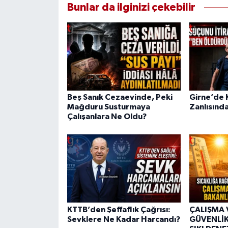
Bunlar da ilginizi çekebilir
Beş Sanık Cezaevinde, Peki
Girne’de K
Mağduru Susturmaya
Zanlısında
Çalışanlara Ne Oldu?
KTTB’den Şeffaflık Çağrısı:
ÇALIŞMA 
Sevklere Ne Kadar Harcandı?
GÜVENLİK