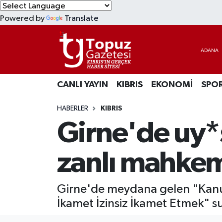
Powered by
Translate
KIBRIS
Lefkoşa Nöbetçi Eczaneler
DÜNYA
Lefkoşa Hava Durumu
CANLI YAYIN
KIBRIS
EKONOMİ
SPO
EKONOMİ
Lefkoşa Trafik Yoğunluk Haritası
HABERLER
KIBRIS
MAGAZİN
Süper Lig Puan Durumu ve Fikstür
Girne'de uy*
SAĞLIK
Tüm Manşetler
zanlı mahkem
SPOR
Son Dakika Haberleri
Girne'de meydana gelen "Kanun
TEKNOLOJİ
Haber Arşivi
İkamet İzinsiz İkamet Etmek" s
TÜRKİYE