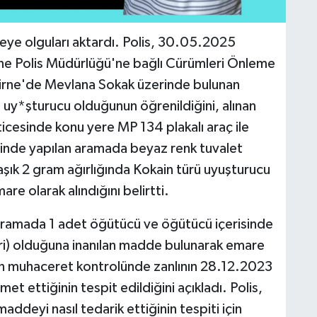
ye olguları aktardı. Polis, 30.05.2025
rne Polis Müdürlüğü'ne bağlı Cürümleri Önleme
 Girne'de Mevlana Sokak üzerinde bulunan
a uy*şturucu olduğunun öğrenildiğini, alınan
icesinde konu yere MP 134 plakalı araç ile
erinde yapılan aramada beyaz renk tuvalet
laşık 2 gram ağırlığında Kokain türü uyuşturucu
e olarak alındığını belirtti.
 aramada 1 adet öğütücü ve öğütücü içerisinde
ri) olduğuna inanılan madde bulunarak emare
ılan muhaceret kontrolünde zanlının 28.12.2023
et ettiğinin tespit edildiğini açıkladı. Polis,
addeyi nasıl tedarik ettiğinin tespiti için