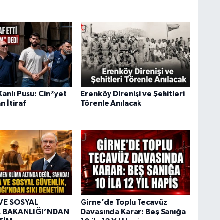
anlı Pusu: Cin*yet
Erenköy Direnişi ve Şehitleri
n İtiraf
Törenle Anılacak
VE SOSYAL
Girne’de Toplu Tecavüz
 BAKANLIĞI’NDAN
Davasında Karar: Beş Sanığa