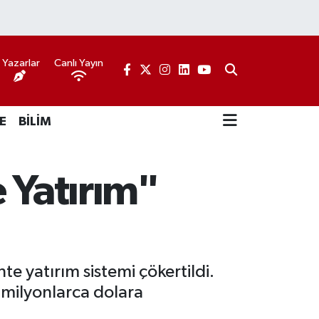
Yazarlar
Canlı Yayın
E
BİLİM
 Yatırım"
e yatırım sistemi çökertildi.
n milyonlarca dolara