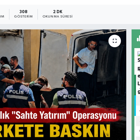
308
2 DK
ŞIM
GÖSTERIM
OKUNMA SÜRESI