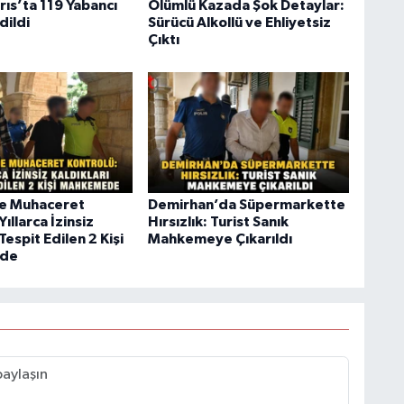
rıs’ta 119 Yabancı
Ölümlü Kazada Şok Detaylar:
Edildi
Sürücü Alkollü ve Ehliyetsiz
Çıktı
de Muhaceret
Demirhan’da Süpermarkette
Yıllarca İzinsiz
Hırsızlık: Turist Sanık
Tespit Edilen 2 Kişi
Mahkemeye Çıkarıldı
de