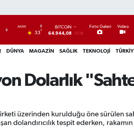
BITCOIN
64.944,08
-0.18
Foto Galeri
Video
DOLAR
°
33
47,7436
0.18
EURO
55,2510
0.32
R
DÜNYA
MAGAZİN
SAĞLIK
TEKNOLOJİ
TÜRKİY
STERLİN
64,4811
0.38
GRAM ALTIN
on Dolarlık "Sahte
6660.55
0.03
BİST100
13.779
-14
irketi üzerinden kurulduğu öne sürülen saht
 aşan dolandırıcılık tespit ederken, rakamı