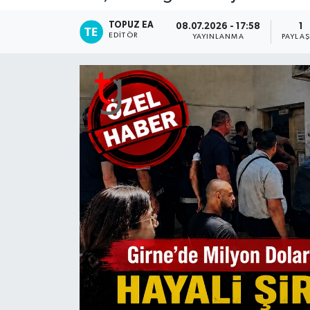
TOPUZ EA
08.07.2026 - 17:58
1
EDITÖR
YAYINLANMA
PAYLA