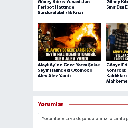
Güney Kıbrıs-Yunanistan
Güney Kıb
Feribot Hattında
Sınır Dışı 
Sürdürülebilirlik Krizi
Alayköy’de Gece Yarısı Şoku:
Gönyeli’
Seyir Halindeki Otomobil
Kontrolü: 
Alev Alev Yandı
Kaldıkları 
Mahkeme
Yorumlar