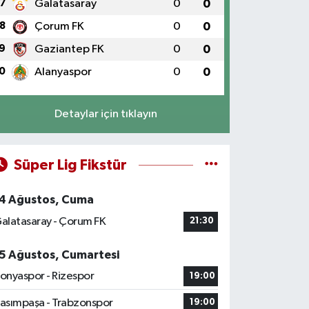
7
Galatasaray
0
0
8
Çorum FK
0
0
9
Gaziantep FK
0
0
0
Alanyaspor
0
0
Detaylar için tıklayın
Süper Lig Fikstür
4 Ağustos, Cuma
alatasaray - Çorum FK
21:30
5 Ağustos, Cumartesi
onyaspor - Rizespor
19:00
asımpaşa - Trabzonspor
19:00