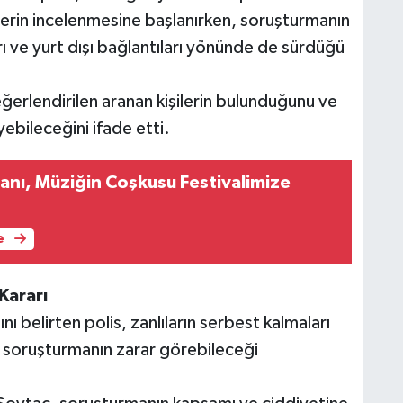
allerin incelenmesine başlanırken, soruşturmanın
rı ve yurt dışı bağlantıları yönünde de sürdüğü
eğerlendirilen aranan kişilerin bulunduğunu ve
ebileceğini ifade etti.
nı, Müziğin Coşkusu Festivalimize
e
Kararı
belirten polis, zanlıların serbest kalmaları
ve soruşturmanın zarar görebileceği