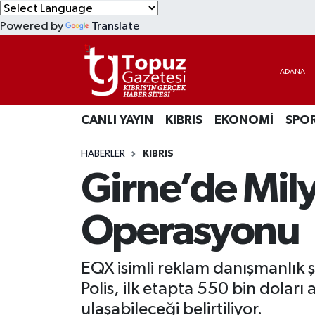
Powered by
Translate
KIBRIS
Lefkoşa Nöbetçi Eczaneler
DÜNYA
Lefkoşa Hava Durumu
CANLI YAYIN
KIBRIS
EKONOMİ
SPO
EKONOMİ
Lefkoşa Trafik Yoğunluk Haritası
HABERLER
KIBRIS
MAGAZİN
Süper Lig Puan Durumu ve Fikstür
Girne’de Mily
SAĞLIK
Tüm Manşetler
Operasyonu
SPOR
Son Dakika Haberleri
EQX isimli reklam danışmanlık ş
TEKNOLOJİ
Haber Arşivi
Polis, ilk etapta 550 bin doları
TÜRKİYE
ulaşabileceği belirtiliyor.