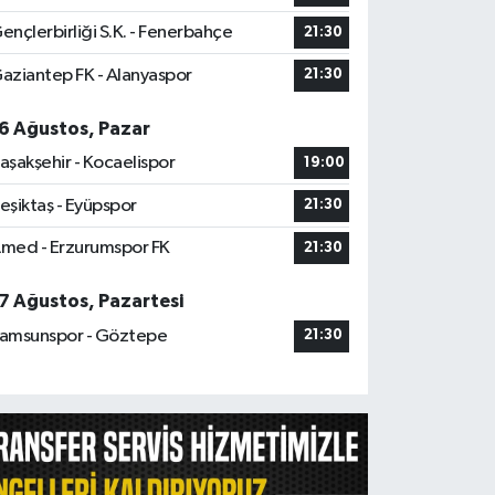
ençlerbirliği S.K. - Fenerbahçe
21:30
aziantep FK - Alanyaspor
21:30
6 Ağustos, Pazar
aşakşehir - Kocaelispor
19:00
eşiktaş - Eyüpspor
21:30
med - Erzurumspor FK
21:30
7 Ağustos, Pazartesi
amsunspor - Göztepe
21:30