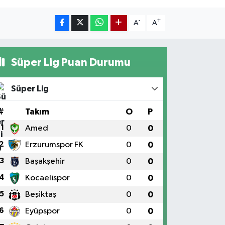
-
+
A
A
Süper Lig Puan Durumu
Süper Lig
#
Takım
O
P
1
Amed
0
0
2
Erzurumspor FK
0
0
3
Başakşehir
0
0
4
Kocaelispor
0
0
5
Beşiktaş
0
0
6
Eyüpspor
0
0