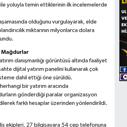
e yoluyla temin ettiklerinin ilk incelemelerde
 aşamasında olduğunu vurgulayarak, elde
dolandırıcılık miktarının milyonlarca dolara
lundu.
k Mağdurlar
atırım danışmanlığı görüntüsü altında faaliyet
hte dijital yatırım panelini kullanarak çok
isteme dahil ettiği öne sürüldü.
 herhangi bir yatırım aracında
urların gönderdiği paralar organizasyon
ilerek farklı hesaplar üzerinden yönlendirildi.
is ekipleri, 27 bilgisayara 54 cep telefonuna