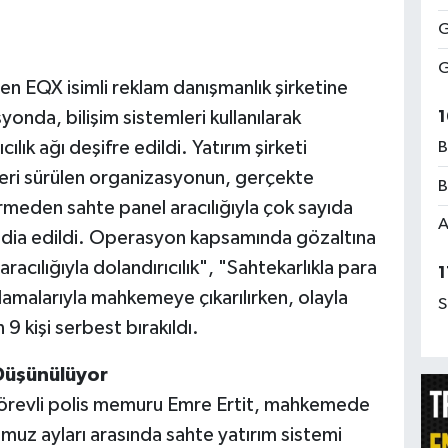
G
G
en EQX isimli reklam danışmanlık şirketine
1
onda, bilişim sistemleri kullanılarak
cılık ağı deşifre edildi. Yatırım şirketi
B
leri sürülen organizasyonun, gerçekte
B
irmeden sahte panel aracılığıyla çok sayıda
A
iddia edildi. Operasyon kapsamında gözaltına
aracılığıyla dolandırıcılık", "Sahtekarlıkla para
1
çlamalarıyla mahkemeye çıkarılırken, olayla
S
9 kişi serbest bırakıldı.
Düşünülüyor
örevli polis memuru Emre Ertit, mahkemede
mmuz ayları arasında sahte yatırım sistemi