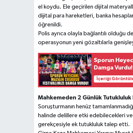
el koydu. Ele geçirilen dijital matery
dijital para hareketleri, banka hesapla
öğrenildi.
Polis ayrıca olayla bağlantılı olduğu d
operasyonun yeni gözaltılarla genişley
Sporun Heyeca
Damga Vurdu!
İçeriği Görüntül
Mahkemeden 2 Günlük Tutukluluk 
Soruşturmanın henüz tamamlanmadığını 
halinde delillere etki edebilecekleri 
gerekçesiyle ek tutukluluk talep etti.