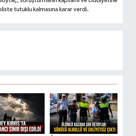
Soytaç, soruşturmanın kapsamı ve ciddiyetine
liste tutuklu kalmasına karar verdi.