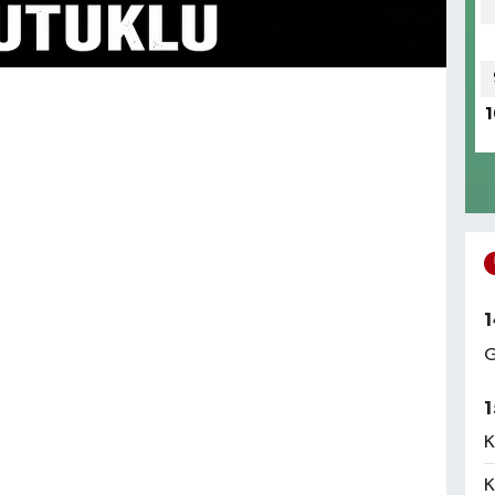
1
1
G
1
K
K