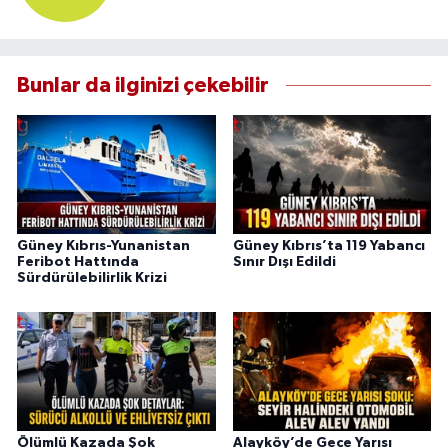
Bunlar da ilginizi çekebilir
Güney Kıbrıs-Yunanistan
Güney Kıbrıs’ta 119 Yabancı
Feribot Hattında
Sınır Dışı Edildi
Sürdürülebilirlik Krizi
Ölümlü Kazada Şok
Alayköy’de Gece Yarısı