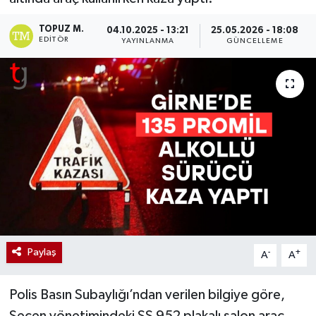
TOPUZ M.
04.10.2025 - 13:21
25.05.2026 - 18:08
EDITÖR
YAYINLANMA
GÜNCELLEME
Paylaş
-
+
A
A
Polis Basın Subaylığı’ndan verilen bilgiye göre,
Seçen yönetimindeki SS 952 plakalı salon araç,