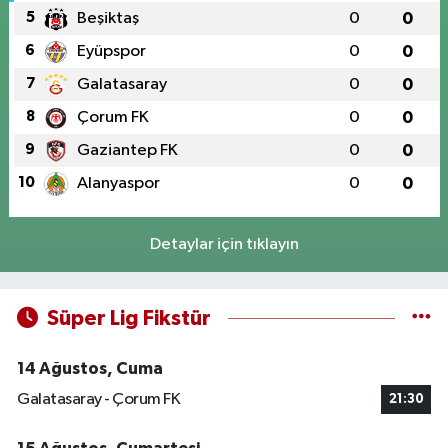
5
Beşiktaş
0
0
6
Eyüpspor
0
0
7
Galatasaray
0
0
8
Çorum FK
0
0
9
Gaziantep FK
0
0
10
Alanyaspor
0
0
Detaylar için tıklayın
Süper Lig Fikstür
14 Ağustos, Cuma
Galatasaray - Çorum FK
21:30