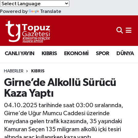
Powered by
Translate
KIBRIS
Lefkoşa Nöbetçi Eczaneler
DÜNYA
Lefkoşa Hava Durumu
CANLI YAYIN
KIBRIS
EKONOMİ
SPOR
DÜNYA
EKONOMİ
Lefkoşa Trafik Yoğunluk Haritası
MAGAZİN
Süper Lig Puan Durumu ve Fikstür
HABERLER
KIBRIS
Girne’de Alkollü Sürücü
SAĞLIK
Tüm Manşetler
Kaza Yaptı
SPOR
Son Dakika Haberleri
04.10.2025 tarihinde saat 03:00 sıralarında,
Girne’de Uğur Mumcu Caddesi üzerinde
TEKNOLOJİ
Haber Arşivi
meydana gelen trafik kazasında, 35 yaşındaki
Kamuran Seçen 135 miligram alkollü içki tesiri
TÜRKİYE
altında araç kullanırken kaza yaptı.