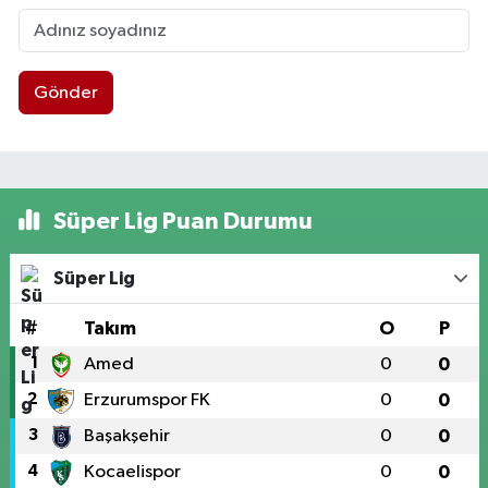
Gönder
Süper Lig Puan Durumu
Süper Lig
#
Takım
O
P
1
Amed
0
0
2
Erzurumspor FK
0
0
3
Başakşehir
0
0
4
Kocaelispor
0
0