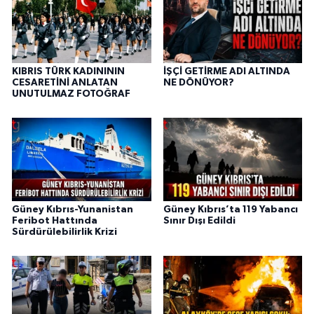
KIBRIS TÜRK KADINININ
İŞÇİ GETİRME ADI ALTINDA
CESARETİNİ ANLATAN
NE DÖNÜYOR?
UNUTULMAZ FOTOĞRAF
Güney Kıbrıs-Yunanistan
Güney Kıbrıs’ta 119 Yabancı
Feribot Hattında
Sınır Dışı Edildi
Sürdürülebilirlik Krizi