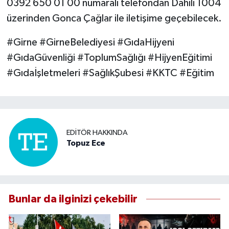
0392 650 01 00 numaralı telefondan Dahili 1004
üzerinden Gonca Çağlar ile iletişime geçebilecek.
#Girne #GirneBelediyesi #GıdaHijyeni
#GıdaGüvenliği #ToplumSağlığı #HijyenEğitimi
#Gıdaİşletmeleri #SağlıkŞubesi #KKTC #Eğitim
EDITÖR HAKKINDA
Topuz Ece
Bunlar da ilginizi çekebilir