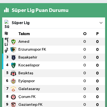
Süper Lig Puan Durumu
Süper Lig
#
Takım
O
P
1
Amed
0
0
2
Erzurumspor FK
0
0
3
Başakşehir
0
0
4
Kocaelispor
0
0
5
Beşiktaş
0
0
6
Eyüpspor
0
0
7
Galatasaray
0
0
8
Çorum FK
0
0
9
Gaziantep FK
0
0