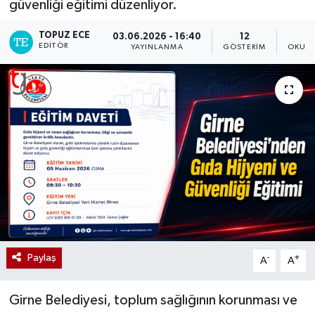
güvenliği eğitimi düzenliyor.
TOPUZ ECE
03.06.2026 - 16:40
12
EDITÖR
YAYINLANMA
GÖSTERIM
OKUNM
Paylaş
-
+
A
A
Girne Belediyesi, toplum sağlığının korunması ve