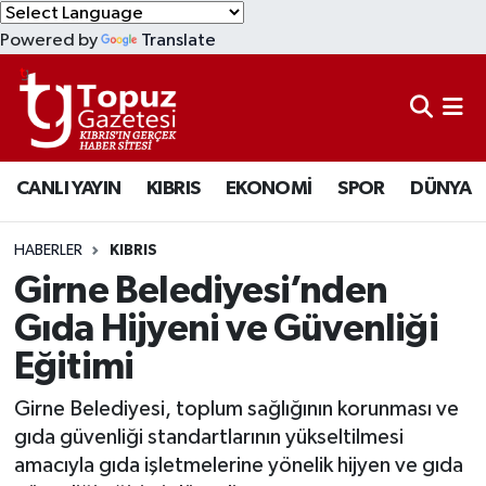
Powered by
Translate
KIBRIS
Lefkoşa Nöbetçi Eczaneler
DÜNYA
Lefkoşa Hava Durumu
CANLI YAYIN
KIBRIS
EKONOMİ
SPOR
DÜNYA
EKONOMİ
Lefkoşa Trafik Yoğunluk Haritası
MAGAZİN
Süper Lig Puan Durumu ve Fikstür
HABERLER
KIBRIS
Girne Belediyesi’nden
SAĞLIK
Tüm Manşetler
Gıda Hijyeni ve Güvenliği
Eğitimi
SPOR
Son Dakika Haberleri
Girne Belediyesi, toplum sağlığının korunması ve
TEKNOLOJİ
Haber Arşivi
gıda güvenliği standartlarının yükseltilmesi
amacıyla gıda işletmelerine yönelik hijyen ve gıda
TÜRKİYE