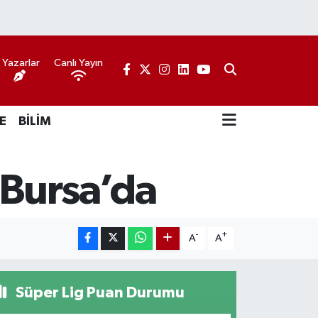
Yazarlar
Canlı Yayın
E
BİLİM
 Bursa’da
-
+
A
A
Süper Lig Puan Durumu