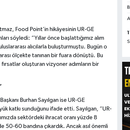
B
A
maz, Food Point’in hikâyesinin UR-GE
1
nları söyledi: “Yıllar önce başlattığımız alım
S
uluslararası alıcılarla buluşturmuştu. Bugün o
arası ölçekte tanınan bir fuara dönüştü. Bu
ırsatlar oluşturan vizyoner adımların bir
”
Başkanı Burhan Sayılgan ise UR-GE
yük katkı sunduğunu ifade etti. Sayılgan, “UR-
ımızda sektördeki ihracat oranı yüzde 8
e 50-60 bandına çıkardık. Ancak asıl önemli