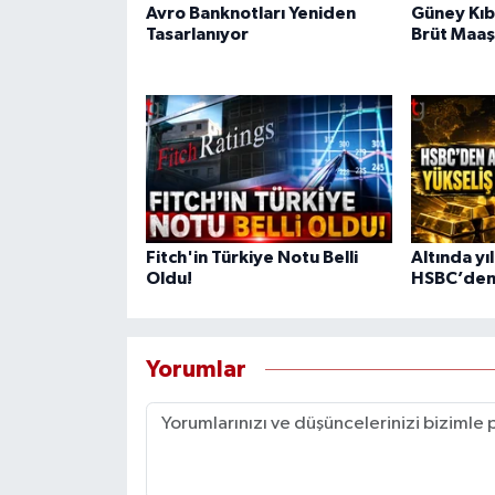
Avro Banknotları Yeniden
Güney Kıb
Tasarlanıyor
Brüt Maaş
Fitch'in Türkiye Notu Belli
Altında yı
Oldu!
HSBC’den 
Yorumlar