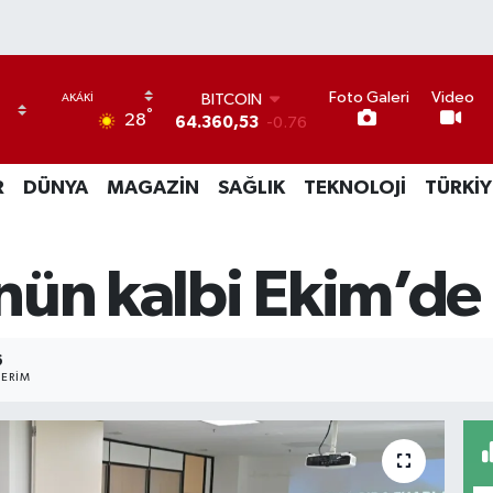
BITCOIN
Foto Galeri
Video
64.360,53
-0.76
°
28
DOLAR
47,7069
0.17
EURO
R
DÜNYA
MAGAZİN
SAĞLIK
TEKNOLOJİ
TÜRKİY
55,0265
0.01
STERLİN
64,1897
0.02
GRAM ALTIN
nün kalbi Ekim’de
6618.49
2.12
BİST100
13.887
64
6
ERIM