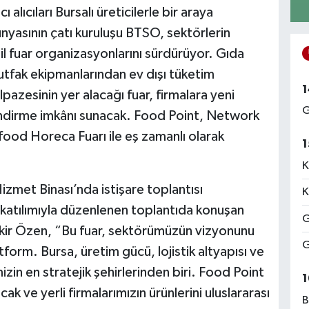
alıcıları Bursalı üreticilerle bir araya
ünyasının çatı kuruluşu BTSO, sektörlerin
sil fuar organizasyonlarını sürdürüyor. Gıda
utfak ekipmanlarından ev dışı tüketim
1
pazesinin yer alacağı fuar, firmalara yeni
G
endirme imkânı sunacak. Food Point, Network
food Horeca Fuarı ile eş zamanlı olarak
1
K
et Binası’nda istişare toplantısı
K
in katılımıyla düzenlenen toplantıda konuşan
G
kir Özen, “Bu fuar, sektörümüzün vizyonunu
G
form. Bursa, üretim gücü, lojistik altyapısı ve
izin en stratejik şehirlerinden biri. Food Point
1
k ve yerli firmalarımızın ürünlerini uluslararası
B