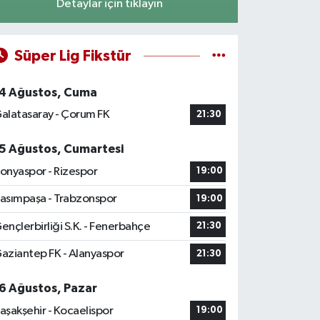
Detaylar için tıklayın
Süper Lig Fikstür
4 Ağustos, Cuma
alatasaray - Çorum FK
21:30
5 Ağustos, Cumartesi
onyaspor - Rizespor
19:00
asımpaşa - Trabzonspor
19:00
ençlerbirliği S.K. - Fenerbahçe
21:30
aziantep FK - Alanyaspor
21:30
6 Ağustos, Pazar
aşakşehir - Kocaelispor
19:00