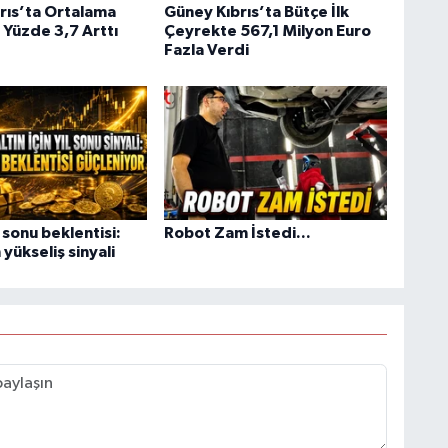
rıs’ta Ortalama
Güney Kıbrıs’ta Bütçe İlk
 Yüzde 3,7 Arttı
Çeyrekte 567,1 Milyon Euro
Fazla Verdi
l sonu beklentisi:
Robot Zam İstedi...
yükseliş sinyali