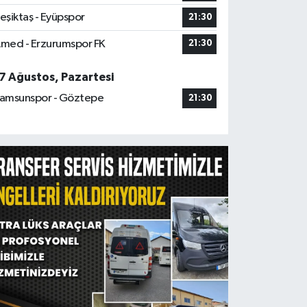
eşiktaş - Eyüpspor
21:30
med - Erzurumspor FK
21:30
7 Ağustos, Pazartesi
amsunspor - Göztepe
21:30