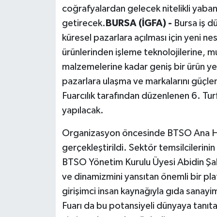
coğrafyalardan gelecek nitelikli yabancı 
getirecek.
BURSA (İGFA) -
Bursa iş d
küresel pazarlara açılması için yeni ne
ürünlerinden işleme teknolojilerine, m
malzemelerine kadar geniş bir ürün yel
pazarlara ulaşma ve markalarını güçl
Fuarcılık tarafından düzenlenen 6. Tur
yapılacak.
Organizasyon öncesinde BTSO Ana Hizm
gerçekleştirildi. Sektör temsilcilerin
BTSO Yönetim Kurulu Üyesi Abidin Şa
ve dinamizmini yansıtan önemli bir plat
girişimci insan kaynağıyla gıda sanayim
Fuarı da bu potansiyeli dünyaya tanıtaca