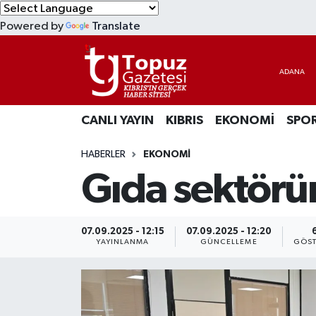
Powered by
Translate
KIBRIS
Lefkoşa Nöbetçi Eczaneler
DÜNYA
Lefkoşa Hava Durumu
CANLI YAYIN
KIBRIS
EKONOMİ
SPO
EKONOMİ
Lefkoşa Trafik Yoğunluk Haritası
HABERLER
EKONOMİ
MAGAZİN
Süper Lig Puan Durumu ve Fikstür
Gıda sektörü
SAĞLIK
Tüm Manşetler
SPOR
Son Dakika Haberleri
07.09.2025 - 12:15
07.09.2025 - 12:20
YAYINLANMA
GÜNCELLEME
GÖST
TEKNOLOJİ
Haber Arşivi
TÜRKİYE