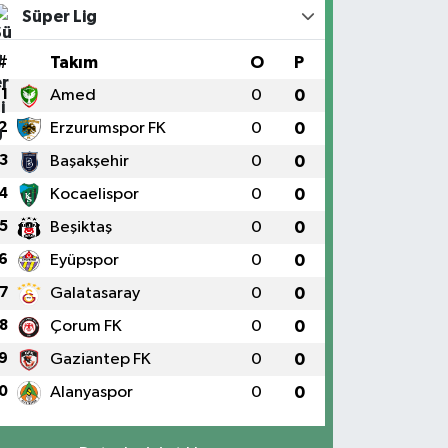
Süper Lig
#
Takım
O
P
1
Amed
0
0
2
Erzurumspor FK
0
0
3
Başakşehir
0
0
4
Kocaelispor
0
0
5
Beşiktaş
0
0
6
Eyüpspor
0
0
7
Galatasaray
0
0
8
Çorum FK
0
0
9
Gaziantep FK
0
0
0
Alanyaspor
0
0