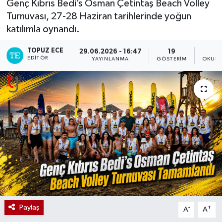
Genç Kıbrıs Bedi’s Osman Çetintaş Beach Volley
Turnuvası, 27-28 Haziran tarihlerinde yoğun
katılımla oynandı.
TOPUZ ECE
29.06.2026 - 16:47
19
EDITÖR
YAYINLANMA
GÖSTERIM
OKUNM
Paylaş
-
+
A
A