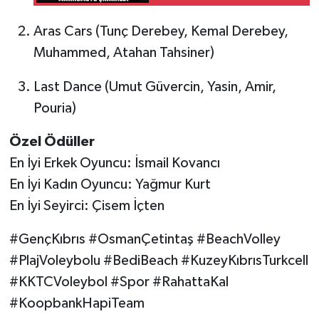
Mahkemeye Çıkarıldı
Aras Cars (Tunç Derebey, Kemal Derebey,
Muhammed, Atahan Tahsiner)
Last Dance (Umut Güvercin, Yasin, Amir,
Pouria)
Özel Ödüller
En İyi Erkek Oyuncu: İsmail Kovancı
En İyi Kadın Oyuncu: Yağmur Kurt
En İyi Seyirci: Çisem İçten
#GençKıbrıs #OsmanÇetintaş #BeachVolley
#PlajVoleybolu #BediBeach #KuzeyKıbrısTurkcell
#KKTCVoleybol #Spor #RahattaKal
#KoopbankHapiTeam