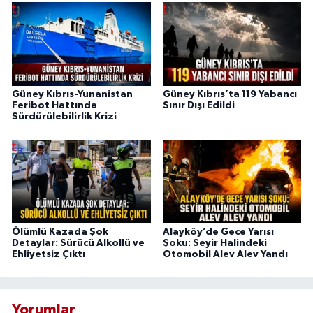
Güney Kıbrıs-Yunanistan
Güney Kıbrıs’ta 119 Yabancı
Feribot Hattında
Sınır Dışı Edildi
Sürdürülebilirlik Krizi
Ölümlü Kazada Şok
Alayköy’de Gece Yarısı
Detaylar: Sürücü Alkollü ve
Şoku: Seyir Halindeki
Ehliyetsiz Çıktı
Otomobil Alev Alev Yandı
Yorumlar