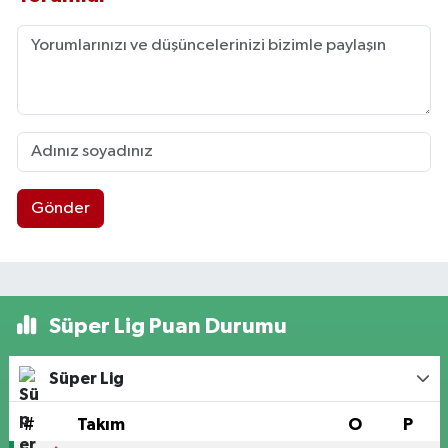
Gönder
Süper Lig Puan Durumu
Süper Lig
#
Takım
O
P