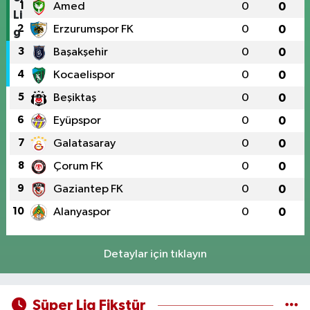
1
Amed
0
0
2
Erzurumspor FK
0
0
3
Başakşehir
0
0
4
Kocaelispor
0
0
5
Beşiktaş
0
0
6
Eyüpspor
0
0
7
Galatasaray
0
0
8
Çorum FK
0
0
9
Gaziantep FK
0
0
10
Alanyaspor
0
0
Detaylar için tıklayın
Süper Lig Fikstür