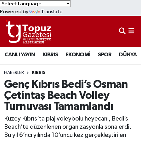
Powered by
Translate
KIBRIS
Lefkoşa Nöbetçi Eczaneler
DÜNYA
Lefkoşa Hava Durumu
CANLI YAYIN
KIBRIS
EKONOMİ
SPOR
DÜNYA
EKONOMİ
Lefkoşa Trafik Yoğunluk Haritası
MAGAZİN
Süper Lig Puan Durumu ve Fikstür
HABERLER
KIBRIS
Genç Kıbrıs Bedi’s Osman
SAĞLIK
Tüm Manşetler
Çetintaş Beach Volley
Turnuvası Tamamlandı
SPOR
Son Dakika Haberleri
Kuzey Kıbrıs’ta plaj voleybolu heyecanı, Bedi’s
TEKNOLOJİ
Haber Arşivi
Beach’te düzenlenen organizasyonla sona erdi.
Bu yıl 6’ncı yılında 10’uncu kez gerçekleştirilen
TÜRKİYE