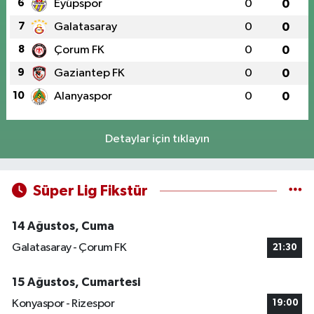
6
Eyüpspor
0
0
7
Galatasaray
0
0
8
Çorum FK
0
0
9
Gaziantep FK
0
0
10
Alanyaspor
0
0
Detaylar için tıklayın
Süper Lig Fikstür
14 Ağustos, Cuma
Galatasaray - Çorum FK
21:30
15 Ağustos, Cumartesi
Konyaspor - Rizespor
19:00