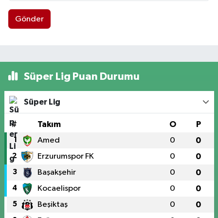
Gönder
Süper Lig Puan Durumu
Süper Lig
#
Takım
O
P
1
Amed
0
0
2
Erzurumspor FK
0
0
3
Başakşehir
0
0
4
Kocaelispor
0
0
5
Beşiktaş
0
0