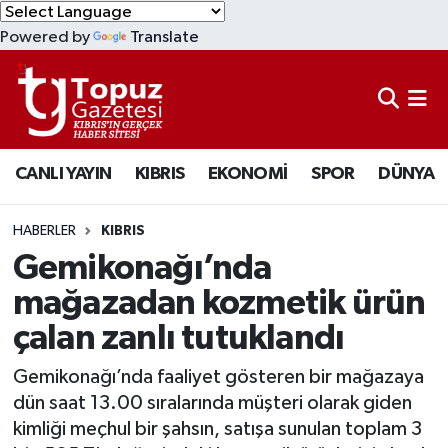
Powered by
Translate
KIBRIS
Lefkoşa Nöbetçi Eczaneler
DÜNYA
Lefkoşa Hava Durumu
CANLI YAYIN
KIBRIS
EKONOMİ
SPOR
DÜNYA
EKONOMİ
Lefkoşa Trafik Yoğunluk Haritası
MAGAZİN
Süper Lig Puan Durumu ve Fikstür
HABERLER
KIBRIS
Gemikonağı’nda
SAĞLIK
Tüm Manşetler
mağazadan kozmetik ürün
çalan zanlı tutuklandı
SPOR
Son Dakika Haberleri
Gemikonağı’nda faaliyet gösteren bir mağazaya
TEKNOLOJİ
Haber Arşivi
dün saat 13.00 sıralarında müşteri olarak giden
kimliği meçhul bir şahsın, satışa sunulan toplam 3
TÜRKİYE