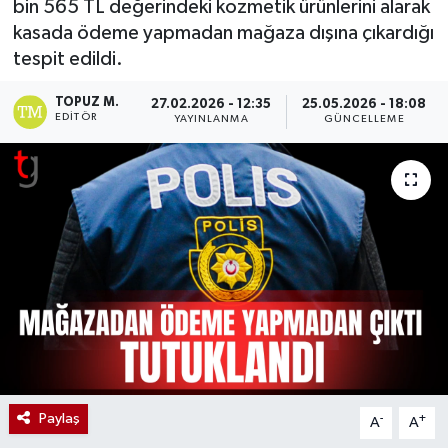
bin 565 TL değerindeki kozmetik ürünlerini alarak
kasada ödeme yapmadan mağaza dışına çıkardığı
tespit edildi.
TOPUZ M.
27.02.2026 - 12:35
25.05.2026 - 18:08
EDITÖR
YAYINLANMA
GÜNCELLEME
Paylaş
-
+
A
A