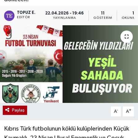
TOPUZ E.
22.04.2026 - 19:46
11
1 
EDITÖR
YAYINLANMA
GÖSTERIM
OKUNMA 
Paylaş
-
+
A
A
Kıbrıs Türk futbolunun köklü kulüplerinden Küçük
Kaymaklı, 23 Nisan Ulusal Egemenlik ve Çocuk