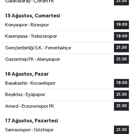
Galatasaray - Çorum FK
21:30
15 Ağustos, Cumartesi
Konyaspor - Rizespor
19:00
Kasımpaşa - Trabzonspor
19:00
Gençlerbirliği S.K. - Fenerbahçe
21:30
Gaziantep FK - Alanyaspor
21:30
16 Ağustos, Pazar
Başakşehir - Kocaelispor
19:00
Beşiktaş - Eyüpspor
21:30
Amed - Erzurumspor FK
21:30
17 Ağustos, Pazartesi
Samsunspor - Göztepe
21:30