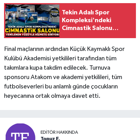
Tekin Adalı Spor
Kompleksi'ndeki
Cimnastik Salonu
Yenilenen Yüzüyle
Hizmete Giriyor!
Final maçlarının ardından Küçük Kaymaklı Spor
Kulübü Akademisi yetkilileri tarafından tüm
takımlara kupa takdim edilecek. Turnuva
sponsoru Atakom ve akademi yetkilileri, tüm
futbolseverleri bu anlamlı günde çocukların
heyecanına ortak olmaya davet etti.
EDITÖR HAKKINDA
Topuz E.