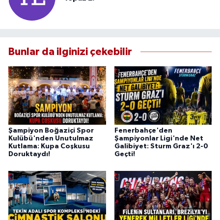
Bunlar da ilginizi çekebilir
Şampiyon Boğaziçi Spor
Fenerbahçe'den
Kulübü'nden Unutulmaz
Şampiyonlar Ligi'nde Net
Kutlama: Kupa Coşkusu
Galibiyet: Sturm Graz'ı 2-0
Doruktaydı!
Geçti!