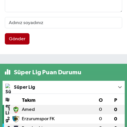
Gönder
Süper Lig Puan Durumu
Süper Lig
#
Takım
O
P
1
Amed
0
0
2
Erzurumspor FK
0
0