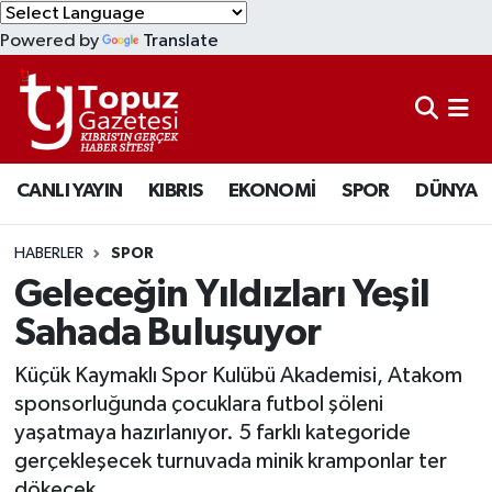
Powered by
Translate
KIBRIS
Lefkoşa Nöbetçi Eczaneler
DÜNYA
Lefkoşa Hava Durumu
CANLI YAYIN
KIBRIS
EKONOMİ
SPOR
DÜNYA
EKONOMİ
Lefkoşa Trafik Yoğunluk Haritası
MAGAZİN
Süper Lig Puan Durumu ve Fikstür
HABERLER
SPOR
Geleceğin Yıldızları Yeşil
SAĞLIK
Tüm Manşetler
Sahada Buluşuyor
SPOR
Son Dakika Haberleri
Küçük Kaymaklı Spor Kulübü Akademisi, Atakom
sponsorluğunda çocuklara futbol şöleni
TEKNOLOJİ
Haber Arşivi
yaşatmaya hazırlanıyor. 5 farklı kategoride
gerçekleşecek turnuvada minik kramponlar ter
TÜRKİYE
dökecek.