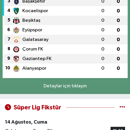
3
Başakşehir
0
0
4
Kocaelispor
0
0
5
Beşiktaş
0
0
6
Eyüpspor
0
0
7
Galatasaray
0
0
8
Çorum FK
0
0
9
Gaziantep FK
0
0
10
Alanyaspor
0
0
Detaylar için tıklayın
Süper Lig Fikstür
14 Ağustos, Cuma