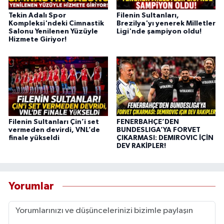
Tekin Adalı Spor
Filenin Sultanları,
Kompleksi'ndeki Cimnastik
Brezilya'yı yenerek Milletler
Salonu Yenilenen Yüzüyle
Ligi'nde şampiyon oldu!
Hizmete Giriyor!
Filenin Sultanları Çin’i set
FENERBAHÇE’DEN
vermeden devirdi, VNL’de
BUNDESLIGA’YA FORVET
finale yükseldi
ÇIKARMASI: DEMIROVIC İÇİN
DEV RAKİPLER!
Yorumlar