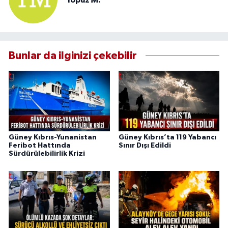
Topuz M.
Bunlar da ilginizi çekebilir
Güney Kıbrıs-Yunanistan
Güney Kıbrıs’ta 119 Yabancı
Feribot Hattında
Sınır Dışı Edildi
Sürdürülebilirlik Krizi