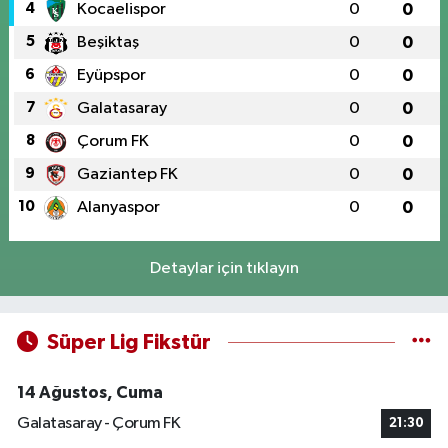
4
Kocaelispor
0
0
5
Beşiktaş
0
0
6
Eyüpspor
0
0
7
Galatasaray
0
0
8
Çorum FK
0
0
9
Gaziantep FK
0
0
10
Alanyaspor
0
0
Detaylar için tıklayın
Süper Lig Fikstür
14 Ağustos, Cuma
Galatasaray - Çorum FK
21:30