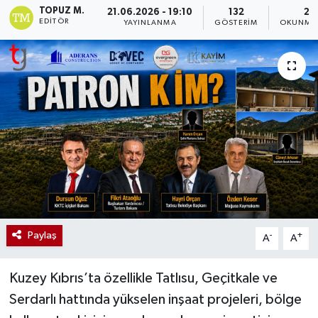
TOPUZ M.
21.06.2026 - 19:10
132
2 
EDITÖR
YAYINLANMA
GÖSTERIM
OKUNMA 
Paylaş
-
+
A
A
Kuzey Kıbrıs’ta özellikle Tatlısu, Geçitkale ve
Serdarlı hattında yükselen inşaat projeleri, bölge