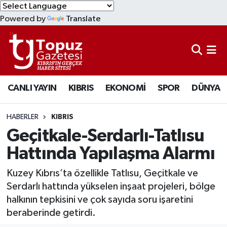
Powered by
Translate
KIBRIS
Lefkoşa Nöbetçi Eczaneler
DÜNYA
Lefkoşa Hava Durumu
CANLI YAYIN
KIBRIS
EKONOMİ
SPOR
DÜNYA
EKONOMİ
Lefkoşa Trafik Yoğunluk Haritası
MAGAZİN
Süper Lig Puan Durumu ve Fikstür
HABERLER
KIBRIS
Geçitkale-Serdarlı-Tatlısu
SAĞLIK
Tüm Manşetler
Hattında Yapılaşma Alarmı
SPOR
Son Dakika Haberleri
Kuzey Kıbrıs’ta özellikle Tatlısu, Geçitkale ve
Serdarlı hattında yükselen inşaat projeleri, bölge
TEKNOLOJİ
Haber Arşivi
halkının tepkisini ve çok sayıda soru işaretini
beraberinde getirdi.
TÜRKİYE