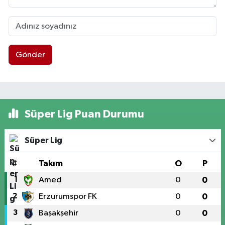
Gönder
Süper Lig Puan Durumu
Süper Lig
#
Takım
O
P
1
Amed
0
0
2
Erzurumspor FK
0
0
3
Başakşehir
0
0