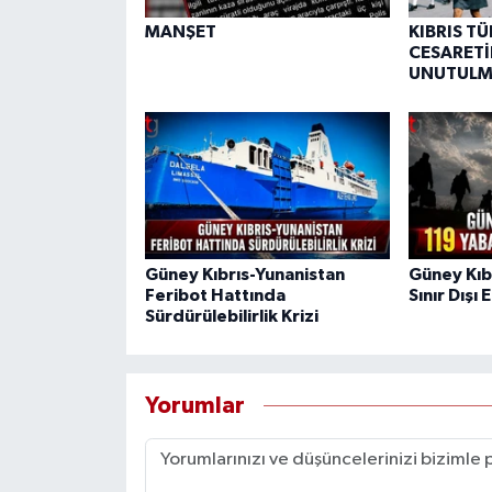
MANŞET
KIBRIS T
CESARETİ
UNUTULM
Güney Kıbrıs-Yunanistan
Güney Kıb
Feribot Hattında
Sınır Dışı 
Sürdürülebilirlik Krizi
Yorumlar