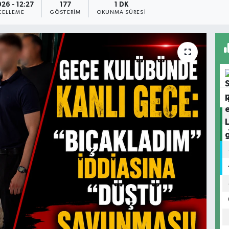
026 - 12:27
177
1 DK
ELLEME
GÖSTERIM
OKUNMA SÜRESI