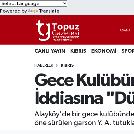
Powered by
Translate
KIBRIS
Lefkoşa Nöbetçi Eczaneler
DÜNYA
Lefkoşa Hava Durumu
CANLI YAYIN
KIBRIS
EKONOMİ
SPO
EKONOMİ
Lefkoşa Trafik Yoğunluk Haritası
HABERLER
KIBRIS
MAGAZİN
Süper Lig Puan Durumu ve Fikstür
Gece Kulübün
SAĞLIK
Tüm Manşetler
İddiasına "D
SPOR
Son Dakika Haberleri
Alayköy'de bir gece kulübünde y
TEKNOLOJİ
Haber Arşivi
öne sürülen garson Y. A. tutukl
TÜRKİYE