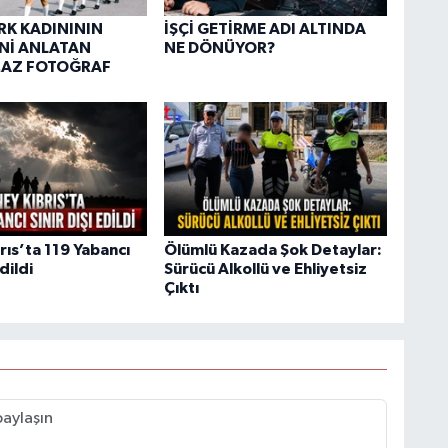
ÜRK KADINININ
İŞÇİ GETİRME ADI ALTINDA
Nİ ANLATAN
NE DÖNÜYOR?
AZ FOTOĞRAF
rıs’ta 119 Yabancı
Ölümlü Kazada Şok Detaylar:
Edildi
Sürücü Alkollü ve Ehliyetsiz
Çıktı