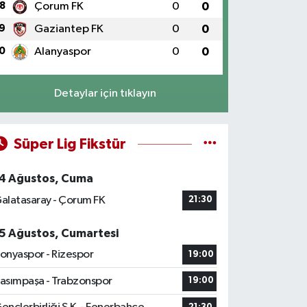
8
Çorum FK
0
0
9
Gaziantep FK
0
0
0
Alanyaspor
0
0
Detaylar için tıklayın
Süper Lig Fikstür
4 Ağustos, Cuma
alatasaray - Çorum FK
21:30
5 Ağustos, Cumartesi
onyaspor - Rizespor
19:00
asımpaşa - Trabzonspor
19:00