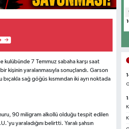
1
e
ce kulübünde 7 Temmuz sabaha karşı saat
ir kişinin yaralanmasıyla sonuçlandı. Garson
1
yu bıçakla sağ göğüs kısmından iki ayrı noktada
G
1
K
u, 90 miligram alkollü olduğu tespit edilen
K
U.'yu yaraladığını belirtti. Yaralı şahsın