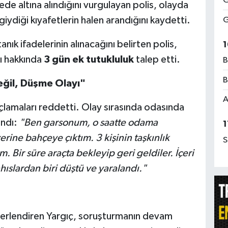
G
 altına alındığını vurgulayan polis, olayda
giydiği kıyafetlerin halen arandığını kaydetti.
G
nık ifadelerinin alınacağını belirten polis,
1
ı hakkında
3 gün ek tutukluluk
talep etti.
B
B
eğil, Düşme Olayı"
A
çlamaları reddetti. Olay sırasında odasında
andı:
"Ben garsonum, o saatte odama
1
erine bahçeye çıktım. 3 kişinin taşkınlık
S
m. Bir süre araçta bekleyip geri geldiler. İçeri
hıslardan biri düştü ve yaralandı."
ğerlendiren Yargıç, soruşturmanın devam