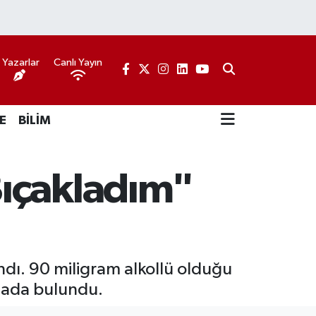
Yazarlar
Canlı Yayın
E
BİLİM
Bıçakladım"
ındı. 90 miligram alkollü olduğu
diada bulundu.