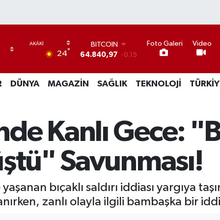
Foto Galeri
Video
BITCOIN
°
24
64.840,97
-0.15
DOLAR
47,7436
0.18
R
DÜNYA
MAGAZİN
SAĞLIK
TEKNOLOJİ
TÜRKİY
EURO
55,2510
0.32
STERLİN
64,4811
0.38
de Kanlı Gece: "
GRAM ALTIN
6660.55
0
BİST100
üştü" Savunması!
13.779
-14
aşanan bıçaklı saldırı iddiası yargıya taş
anırken, zanlı olayla ilgili bambaşka bir id