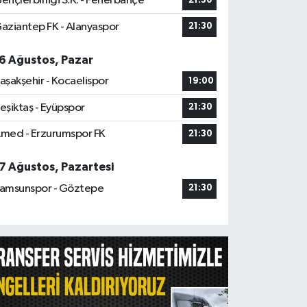
ençlerbirliği S.K. - Fenerbahçe
21:30
aziantep FK - Alanyaspor
21:30
6 Ağustos, Pazar
aşakşehir - Kocaelispor
19:00
eşiktaş - Eyüpspor
21:30
med - Erzurumspor FK
21:30
7 Ağustos, Pazartesi
amsunspor - Göztepe
21:30