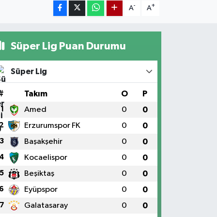
-
+
A
A
Süper Lig Puan Durumu
Süper Lig
#
Takım
O
P
1
Amed
0
0
2
Erzurumspor FK
0
0
3
Başakşehir
0
0
4
Kocaelispor
0
0
5
Beşiktaş
0
0
6
Eyüpspor
0
0
7
Galatasaray
0
0