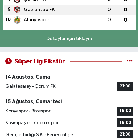
9
Gaziantep FK
0
0
10
Alanyaspor
0
0
Detaylar için tıklayın
Süper Lig Fikstür
14 Ağustos, Cuma
Galatasaray - Çorum FK
21:30
15 Ağustos, Cumartesi
Konyaspor - Rizespor
19:00
Kasımpaşa - Trabzonspor
19:00
Gençlerbirliği S.K. - Fenerbahçe
21:30