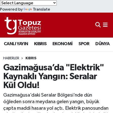
Powered by
Translate
KIBRIS
Lefkoşa Nöbetçi Eczaneler
DÜNYA
Lefkoşa Hava Durumu
CANLI YAYIN
KIBRIS
EKONOMİ
SPOR
DÜNYA
EKONOMİ
Lefkoşa Trafik Yoğunluk Haritası
MAGAZİN
Süper Lig Puan Durumu ve Fikstür
HABERLER
KIBRIS
Gazimağusa’da "Elektrik"
SAĞLIK
Tüm Manşetler
Kaynaklı Yangın: Seralar
Kül Oldu!
SPOR
Son Dakika Haberleri
Gazimağusa’daki Seralar Bölgesi’nde dün
TEKNOLOJİ
Haber Arşivi
öğleden sonra meydana gelen yangın, büyük
çapta maddi hasara yol açtı. Elektrik panosundan
TÜRKİYE