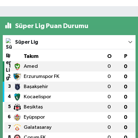
Süper Lig Puan Durumu
Süper Lig
#
Takım
O
P
1
Amed
0
0
2
Erzurumspor FK
0
0
3
Başakşehir
0
0
4
Kocaelispor
0
0
5
Beşiktaş
0
0
6
Eyüpspor
0
0
7
Galatasaray
0
0
8
Çorum FK
0
0