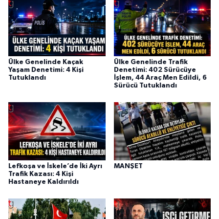
Ülke Genelinde Kaçak
Ülke Genelinde Trafik
Yaşam Denetimi: 4 Kişi
Denetimi: 402 Sürücüye
Tutuklandı
İşlem, 44 Araç Men Edildi, 6
Sürücü Tutuklandı
Lefkoşa ve İskele’de İki Ayrı
MANŞET
Trafik Kazası: 4 Kişi
Hastaneye Kaldırıldı