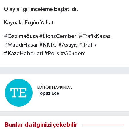
Olayla ilgili inceleme başlatıldı.
Kaynak: Ergün Yahat
#Gazimağusa #LionsÇemberi #TrafikKazası
#MaddiHasar #KKTC #Asayiş #Trafik
#KazaHaberleri #Polis #Gündem
EDITÖR HAKKINDA
Topuz Ece
Bunlar da ilginizi çekebilir