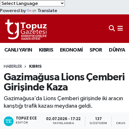
Powered by
Translate
KIBRIS
Lefkoşa Nöbetçi Eczaneler
DÜNYA
Lefkoşa Hava Durumu
CANLI YAYIN
KIBRIS
EKONOMİ
SPOR
DÜNYA
EKONOMİ
Lefkoşa Trafik Yoğunluk Haritası
MAGAZİN
Süper Lig Puan Durumu ve Fikstür
HABERLER
KIBRIS
Gazimağusa Lions Çemberi
SAĞLIK
Tüm Manşetler
Girişinde Kaza
SPOR
Son Dakika Haberleri
Gazimağusa’da Lions Çemberi girişinde iki aracın
karıştığı trafik kazası meydana geldi.
TEKNOLOJİ
Haber Arşivi
TOPUZ ECE
02.07.2026 - 17:22
137
1
EDITÖR
YAYINLANMA
GÖSTERIM
OKUNMA
TÜRKİYE