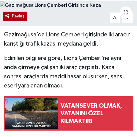
Paylaş
-
+
A
A
Gazimağusa’da Lions Çemberi girişinde iki aracın
karıştığı trafik kazası meydana geldi.
Edinilen bilgilere göre, Lions Çemberi’ne aynı
anda girmeye çalışan iki araç çarpıştı. Kaza
sonrası araçlarda maddi hasar oluşurken, şans
eseri yaralanan olmadı.
VATANSEVER OLMAK,
VATANINI ÖZEL
KILMAKTIR!