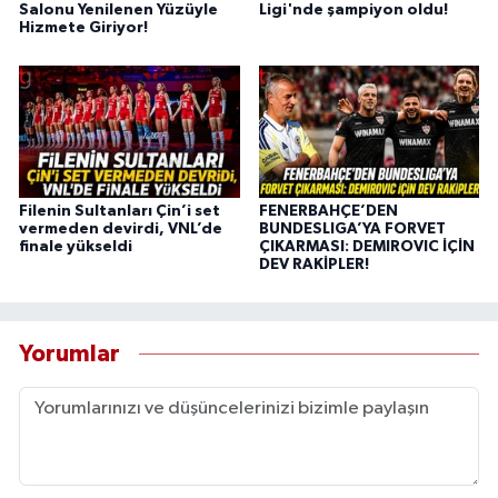
Salonu Yenilenen Yüzüyle
Ligi'nde şampiyon oldu!
Hizmete Giriyor!
Filenin Sultanları Çin’i set
FENERBAHÇE’DEN
vermeden devirdi, VNL’de
BUNDESLIGA’YA FORVET
finale yükseldi
ÇIKARMASI: DEMIROVIC İÇİN
DEV RAKİPLER!
Yorumlar