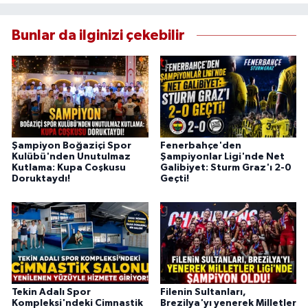
Bunlar da ilginizi çekebilir
Şampiyon Boğaziçi Spor
Fenerbahçe'den
Kulübü'nden Unutulmaz
Şampiyonlar Ligi'nde Net
Kutlama: Kupa Coşkusu
Galibiyet: Sturm Graz'ı 2-0
Doruktaydı!
Geçti!
Tekin Adalı Spor
Filenin Sultanları,
Kompleksi'ndeki Cimnastik
Brezilya'yı yenerek Milletler