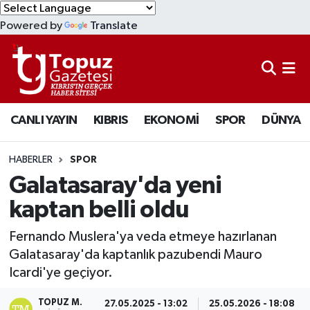
Powered by
Translate
KIBRIS
Lefkoşa Nöbetçi Eczaneler
DÜNYA
Lefkoşa Hava Durumu
CANLI YAYIN
KIBRIS
EKONOMİ
SPOR
DÜNYA
EKONOMİ
Lefkoşa Trafik Yoğunluk Haritası
MAGAZİN
Süper Lig Puan Durumu ve Fikstür
HABERLER
SPOR
Galatasaray'da yeni
SAĞLIK
Tüm Manşetler
kaptan belli oldu
SPOR
Son Dakika Haberleri
Fernando Muslera'ya veda etmeye hazırlanan
Galatasaray'da kaptanlık pazubendi Mauro
TEKNOLOJİ
Haber Arşivi
Icardi'ye geçiyor.
TÜRKİYE
TOPUZ M.
27.05.2025 - 13:02
25.05.2026 - 18:08