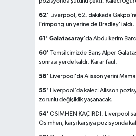
pozisyonda şutunu çekti. Kaleci Uğurc
62'
Liverpool, 62. dakikada Gakpo'nun 
Frimpong'un yerine de Bradley'i aldı.
61'
Galatasaray
'da Abdulkerim Barda
60'
Temsilcimizde Barış Alper Galatas
sonrası yerde kaldı. Karar faul.
56'
Liverpool'da Alisson yerini Mamar
55'
Liverpool'da kaleci Alisson pozisy
zorunlu değişiklik yaşanacak.
54'
OSIMHEN KAÇIRDI! Liverpool sav
Osimhen, karşı karşıya pozisyonda ka