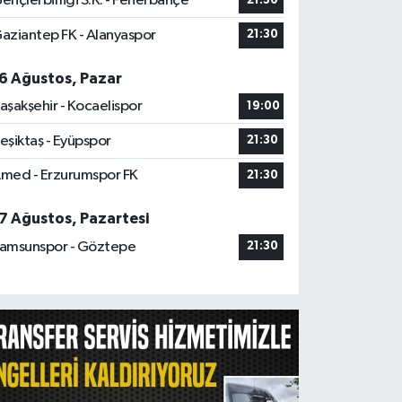
ençlerbirliği S.K. - Fenerbahçe
21:30
aziantep FK - Alanyaspor
21:30
6 Ağustos, Pazar
aşakşehir - Kocaelispor
19:00
eşiktaş - Eyüpspor
21:30
med - Erzurumspor FK
21:30
7 Ağustos, Pazartesi
amsunspor - Göztepe
21:30