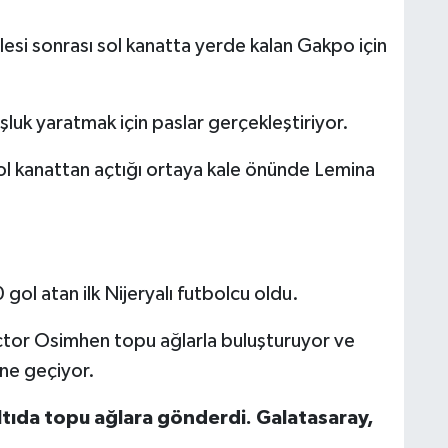
esi sonrası sol kanatta yerde kalan Gakpo için
luk yaratmak için paslar gerçekleştiriyor.
l kanattan açtığı ortaya kale önünde Lemina
ol atan ilk Nijeryalı futbolcu oldu.
ictor Osimhen topu ağlarla buluşturuyor ve
öne geçiyor.
ıda topu ağlara gönderdi. Galatasaray,