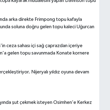
n topa kayarak müdalesini yapan Davinson topu
a arka direkte Frimpong topu kafayla
ruşunda soluna doğru gelen topu kaleci Uğurcan
eza sahası içi sağ çaprazdan içeriye
an'a gelen topu savunmada Konate kornere
erçekleştiriyor. Nijeryalı yıldız oyuna devam
yında şut çekmek isteyen Osimhen'e Kerkez