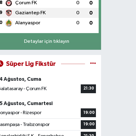
8
Çorum FK
0
0
9
Gaziantep FK
0
0
0
Alanyaspor
0
0
Detaylar için tıklayın
Süper Lig Fikstür
4 Ağustos, Cuma
alatasaray - Çorum FK
21:30
5 Ağustos, Cumartesi
onyaspor - Rizespor
19:00
asımpaşa - Trabzonspor
19:00