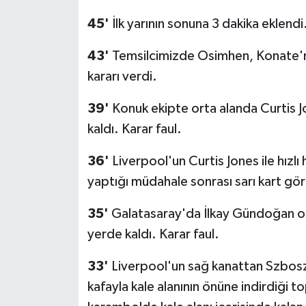
45'
İlk yarının sonuna 3 dakika eklendi
43'
Temsilcimizde Osimhen, Konate'ni
kararı verdi.
39'
Konuk ekipte orta alanda Curtis J
kaldı. Karar faul.
36'
Liverpool'un Curtis Jones ile hızl
yaptığı müdahale sonrası sarı kart gö
35'
Galatasaray'da İlkay Gündoğan or
yerde kaldı. Karar faul.
33'
Liverpool'un sağ kanattan Szboszl
kafayla kale alanının önüne indirdiği 