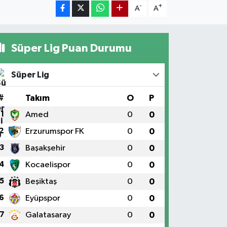
-
+
A
A
Süper Lig Puan Durumu
Süper Lig
#
Takım
O
P
1
Amed
0
0
2
Erzurumspor FK
0
0
3
Başakşehir
0
0
4
Kocaelispor
0
0
5
Beşiktaş
0
0
6
Eyüpspor
0
0
7
Galatasaray
0
0