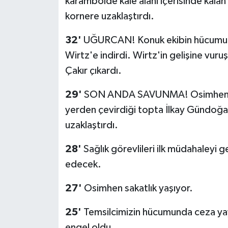
karambolde kale alanı içerisinde kala
kornere uzaklaştırdı.
32'
UĞURCAN! Konuk ekibin hücumund
Wirtz'e indirdi. Wirtz'in gelişine vu
Çakır çıkardı.
29'
SON ANDA SAVUNMA! Osimhen'in c
yerden çevirdiği topta İlkay Gündoğ
uzaklaştırdı.
28'
Sağlık görevlileri ilk müdahaleyi g
edecek.
27'
Osimhen sakatlık yaşıyor.
25'
Temsilcimizin hücumunda ceza ya
engel oldu.