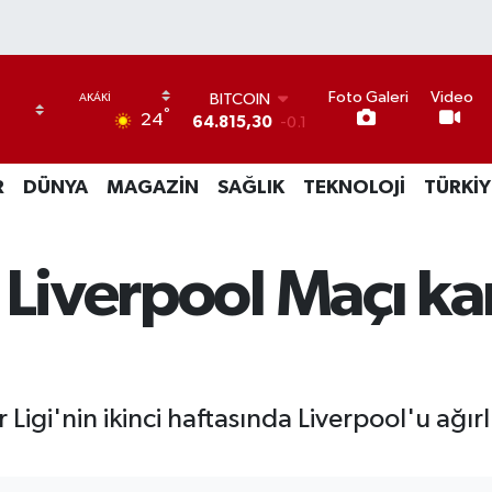
Foto Galeri
Video
DOLAR
°
24
47,7436
0.18
EURO
55,2510
0.32
R
DÜNYA
MAGAZİN
SAĞLIK
TEKNOLOJİ
TÜRKİY
STERLİN
64,4811
0.38
GRAM ALTIN
6660.55
0
 Liverpool Maçı k
BİST100
13.779
-14
BITCOIN
64.815,30
-0.1
igi'nin ikinci haftasında Liverpool'u ağır