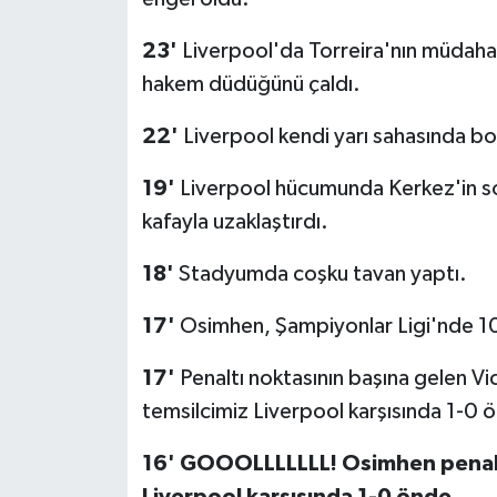
23'
Liverpool'da Torreira'nın müdahal
hakem düdüğünü çaldı.
22'
Liverpool kendi yarı sahasında boş
19'
Liverpool hücumunda Kerkez'in so
kafayla uzaklaştırdı.
18'
Stadyumda coşku tavan yaptı.
17'
Osimhen, Şampiyonlar Ligi'nde 10 g
17'
Penaltı noktasının başına gelen V
temsilcimiz Liverpool karşısında 1-0 
16' GOOOLLLLLLL! Osimhen penalt
Liverpool karşısında 1-0 önde.