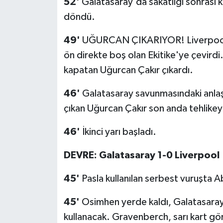
52'
Galatasaray'da sakatlığı sonrası 
döndü.
49'
UĞURCAN ÇIKARIYOR! Liverpool 
ön direkte boş olan Ekitike'ye çevirdi. 
kapatan Uğurcan Çakır çıkardı.
46'
Galatasaray savunmasındaki anlaş
çıkan Uğurcan Çakır son anda tehlikeyi
46'
İkinci yarı başladı.
DEVRE: Galatasaray 1-0 Liverpool
45'
Pasla kullanılan serbest vuruşta
45'
Osimhen yerde kaldı, Galatasaray 
kullanacak. Gravenberch, sarı kart gö