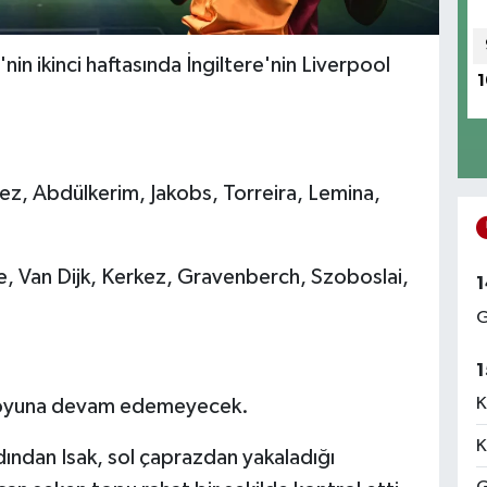
'nin ikinci haftasında İngiltere'nin Liverpool
1
z, Abdülkerim, Jakobs, Torreira, Lemina,
, Van Dijk, Kerkez, Gravenberch, Szoboslai,
1
G
1
K
, oyuna devam edemeyecek.
K
ından Isak, sol çaprazdan yakaladığı