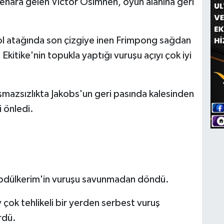
kenara gelen Victor Osimhen, oyun alanına geri
atağında son çizgiye inen Frimpong sağdan
Ekitike'nin topukla yaptığı vuruşu açıyı çok iyi
mazsızlıkta Jakobs'un geri pasında kalesinden
 önledi.
 Abdülkerim'in vuruşu savunmadan döndü.
çok tehlikeli bir yerden serbest vuruş
rdü.