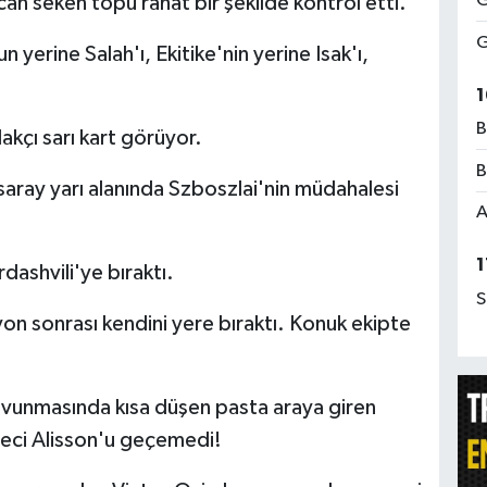
G
an seken topu rahat bir şekilde kontrol etti.
G
yerine Salah'ı, Ekitike'nin yerine Isak'ı,
1
B
kçı sarı kart görüyor.
B
aray yarı alanında Szboszlai'nin müdahalesi
A
1
dashvili'ye bıraktı.
S
on sonrası kendini yere bıraktı. Konuk ekipte
unmasında kısa düşen pasta araya giren
leci Alisson'u geçemedi!