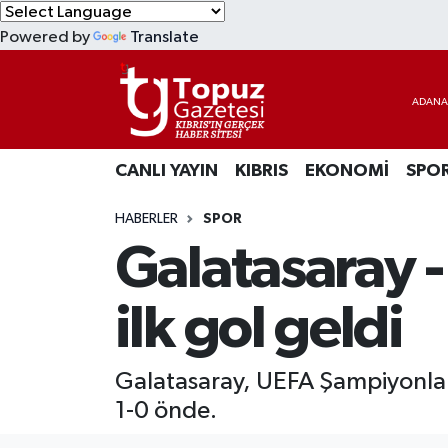
Powered by
Translate
KIBRIS
Lefkoşa Nöbetçi Eczaneler
DÜNYA
Lefkoşa Hava Durumu
CANLI YAYIN
KIBRIS
EKONOMİ
SPO
EKONOMİ
Lefkoşa Trafik Yoğunluk Haritası
HABERLER
SPOR
MAGAZİN
Süper Lig Puan Durumu ve Fikstür
Galatasaray -
SAĞLIK
Tüm Manşetler
ilk gol geldi
SPOR
Son Dakika Haberleri
Galatasaray, UEFA Şampiyonlar L
TEKNOLOJİ
Haber Arşivi
1-0 önde.
TÜRKİYE