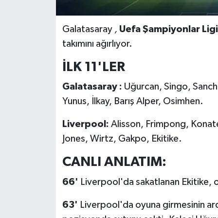
Galatasaray
,
Uefa Şampiyonlar Ligi
takımını ağırlıyor.
İLK 11'LER
Galatasaray
:
Uğurcan, Singo, Sanche
Yunus, İlkay, Barış Alper, Osimhen.
Liverpool:
Alisson, Frimpong, Konate
Jones, Wirtz, Gakpo, Ekitike.
CANLI ANLATIM:
66'
Liverpool'da sakatlanan Ekitike
63'
Liverpool'da oyuna girmesinin ard