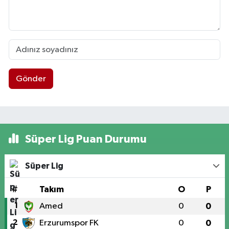
Gönder
Süper Lig Puan Durumu
Süper Lig
#
Takım
O
P
1
Amed
0
0
2
Erzurumspor FK
0
0