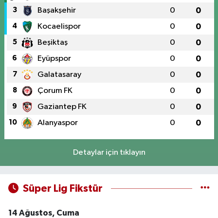
3
Başakşehir
0
0
4
Kocaelispor
0
0
5
Beşiktaş
0
0
6
Eyüpspor
0
0
7
Galatasaray
0
0
8
Çorum FK
0
0
9
Gaziantep FK
0
0
10
Alanyaspor
0
0
Detaylar için tıklayın
Süper Lig Fikstür
14 Ağustos, Cuma