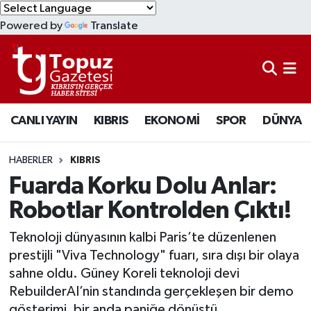
Powered by
Translate
KIBRIS
Lefkoşa Nöbetçi Eczaneler
DÜNYA
Lefkoşa Hava Durumu
CANLI YAYIN
KIBRIS
EKONOMİ
SPOR
DÜNYA
EKONOMİ
Lefkoşa Trafik Yoğunluk Haritası
MAGAZİN
Süper Lig Puan Durumu ve Fikstür
HABERLER
KIBRIS
Fuarda Korku Dolu Anlar:
SAĞLIK
Tüm Manşetler
Robotlar Kontrolden Çıktı!
SPOR
Son Dakika Haberleri
Teknoloji dünyasının kalbi Paris’te düzenlenen
prestijli "Viva Technology" fuarı, sıra dışı bir olaya
TEKNOLOJİ
Haber Arşivi
sahne oldu. Güney Koreli teknoloji devi
RebuilderAI’nin standında gerçekleşen bir demo
TÜRKİYE
gösterimi, bir anda paniğe dönüştü.