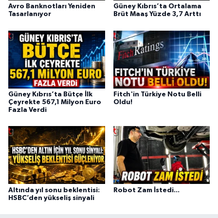
Avro Banknotları Yeniden
Güney Kıbrıs’ta Ortalama
Tasarlanıyor
Brüt Maaş Yüzde 3,7 Arttı
Güney Kıbrıs’ta Bütçe İlk
Fitch'in Türkiye Notu Belli
Çeyrekte 567,1 Milyon Euro
Oldu!
Fazla Verdi
Altında yıl sonu beklentisi:
Robot Zam İstedi...
HSBC’den yükseliş sinyali