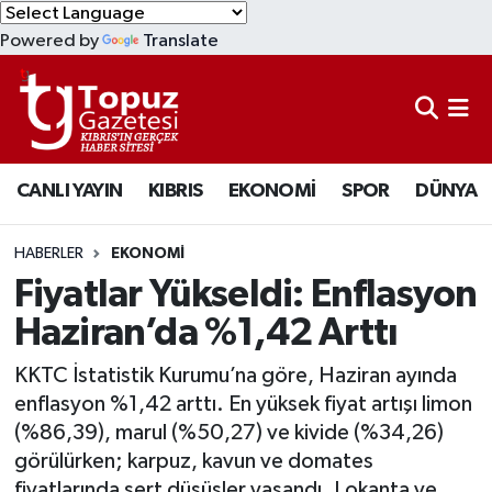
Powered by
Translate
KIBRIS
Lefkoşa Nöbetçi Eczaneler
DÜNYA
Lefkoşa Hava Durumu
CANLI YAYIN
KIBRIS
EKONOMİ
SPOR
DÜNYA
EKONOMİ
Lefkoşa Trafik Yoğunluk Haritası
MAGAZİN
Süper Lig Puan Durumu ve Fikstür
HABERLER
EKONOMİ
Fiyatlar Yükseldi: Enflasyon
SAĞLIK
Tüm Manşetler
Haziran’da %1,42 Arttı
SPOR
Son Dakika Haberleri
KKTC İstatistik Kurumu’na göre, Haziran ayında
enflasyon %1,42 arttı. En yüksek fiyat artışı limon
TEKNOLOJİ
Haber Arşivi
(%86,39), marul (%50,27) ve kivide (%34,26)
görülürken; karpuz, kavun ve domates
TÜRKİYE
fiyatlarında sert düşüşler yaşandı. Lokanta ve