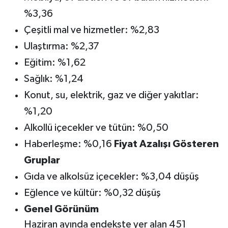
%3,36
Çeşitli mal ve hizmetler: %2,83
Ulaştırma: %2,37
Eğitim: %1,62
Sağlık: %1,24
Konut, su, elektrik, gaz ve diğer yakıtlar:
%1,20
Alkollü içecekler ve tütün: %0,50
Haberleşme: %0,16
Fiyat Azalışı Gösteren
Gruplar
Gıda ve alkolsüz içecekler: %3,04 düşüş
Eğlence ve kültür: %0,32 düşüş
Genel Görünüm
Haziran ayında endekste yer alan 451