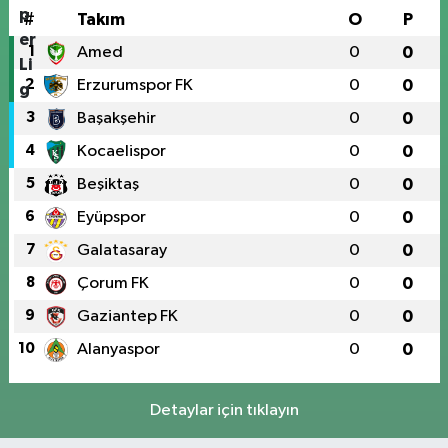
#
Takım
O
P
1
Amed
0
0
2
Erzurumspor FK
0
0
3
Başakşehir
0
0
4
Kocaelispor
0
0
5
Beşiktaş
0
0
6
Eyüpspor
0
0
7
Galatasaray
0
0
8
Çorum FK
0
0
9
Gaziantep FK
0
0
10
Alanyaspor
0
0
Detaylar için tıklayın