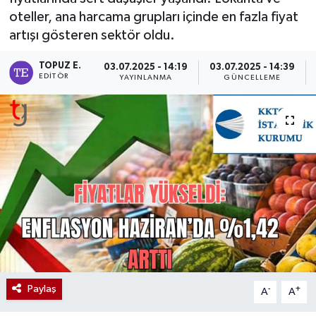
oteller, ana harcama grupları içinde en fazla fiyat
artışı gösteren sektör oldu.
TOPUZ E.
03.07.2025 - 14:19
03.07.2025 - 14:39
EDITÖR
YAYINLANMA
GÜNCELLEME
Paylaş
-
+
A
A