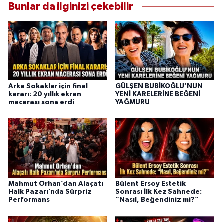
Bunlar da ilginizi çekebilir
Arka Sokaklar için final
GÜLŞEN BUBİKOĞLU’NUN
kararı: 20 yıllık ekran
YENİ KARELERİNE BEĞENİ
macerası sona erdi
YAĞMURU
Mahmut Orhan’dan Alaçatı
Bülent Ersoy Estetik
Halk Pazarı’nda Sürpriz
Sonrası İlk Kez Sahnede:
Performans
“Nasıl, Beğendiniz mi?”