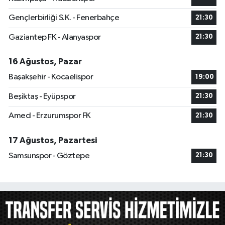
Gençlerbirliği S.K. - Fenerbahçe
21:30
Gaziantep FK - Alanyaspor
21:30
16 Ağustos, Pazar
Başakşehir - Kocaelispor
19:00
Beşiktaş - Eyüpspor
21:30
Amed - Erzurumspor FK
21:30
17 Ağustos, Pazartesi
Samsunspor - Göztepe
21:30