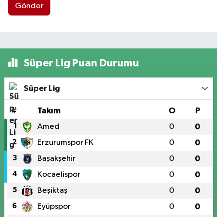
Gönder
Süper Lig Puan Durumu
Süper Lig
#
Takım
O
P
1
Amed
0
0
2
Erzurumspor FK
0
0
3
Başakşehir
0
0
4
Kocaelispor
0
0
5
Beşiktaş
0
0
6
Eyüpspor
0
0