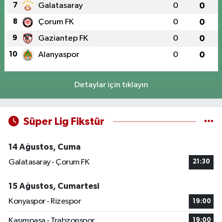
7
Galatasaray
0
0
8
Çorum FK
0
0
9
Gaziantep FK
0
0
10
Alanyaspor
0
0
Detaylar için tıklayın
Süper Lig Fikstür
14 Ağustos, Cuma
Galatasaray - Çorum FK
21:30
15 Ağustos, Cumartesi
Konyaspor - Rizespor
19:00
Kasımpaşa - Trabzonspor
19:00