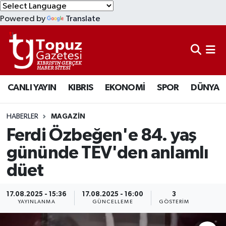
Powered by
Translate
KIBRIS
Lefkoşa Nöbetçi Eczaneler
DÜNYA
Lefkoşa Hava Durumu
CANLI YAYIN
KIBRIS
EKONOMİ
SPOR
DÜNYA
EKONOMİ
Lefkoşa Trafik Yoğunluk Haritası
MAGAZİN
Süper Lig Puan Durumu ve Fikstür
HABERLER
MAGAZİN
Ferdi Özbeğen'e 84. yaş
SAĞLIK
Tüm Manşetler
gününde TEV'den anlamlı
düet
SPOR
Son Dakika Haberleri
TEKNOLOJİ
Haber Arşivi
17.08.2025 - 15:36
17.08.2025 - 16:00
3
YAYINLANMA
GÜNCELLEME
GÖSTERIM
TÜRKİYE