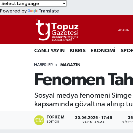
Powered by
Translate
KIBRIS
Lefkoşa Nöbetçi Eczaneler
DÜNYA
Lefkoşa Hava Durumu
CANLI YAYIN
KIBRIS
EKONOMİ
SPO
EKONOMİ
Lefkoşa Trafik Yoğunluk Haritası
HABERLER
MAGAZİN
MAGAZİN
Süper Lig Puan Durumu ve Fikstür
Fenomen Tahli
SAĞLIK
Tüm Manşetler
Sosyal medya fenomeni Simge B
SPOR
Son Dakika Haberleri
kapsamında gözaltına alınıp t
TEKNOLOJİ
Haber Arşivi
TOPUZ M.
30.06.2026 - 17:46
36
EDITÖR
YAYINLANMA
GÖSTE
TÜRKİYE