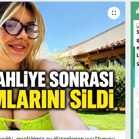
oğlu, geçtiğimiz ay düzenlenen uyu*turucu