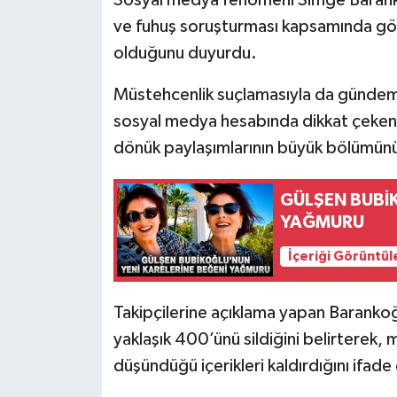
ve fuhuş soruşturması kapsamında göza
olduğunu duyurdu.
Müstehcenlik suçlamasıyla da gündeme
sosyal medya hesabında dikkat çeken
dönük paylaşımlarının büyük bölümünü p
GÜLŞEN BUBİ
YAĞMURU
İçeriği Görüntül
Takipçilerine açıklama yapan Barank
yaklaşık 400’ünü sildiğini belirterek,
düşündüğü içerikleri kaldırdığını ifade 