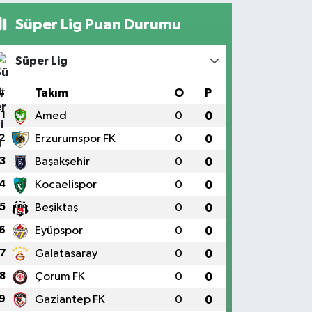
Süper Lig Puan Durumu
Süper Lig
#
Takım
O
P
1
Amed
0
0
2
Erzurumspor FK
0
0
3
Başakşehir
0
0
4
Kocaelispor
0
0
5
Beşiktaş
0
0
6
Eyüpspor
0
0
7
Galatasaray
0
0
8
Çorum FK
0
0
9
Gaziantep FK
0
0