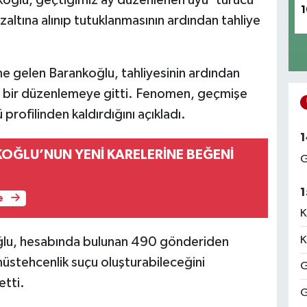
1
ltına alınıp tutuklanmasının ardından tahliye
 gelen Barankoğlu, tahliyesinin ardından
 bir düzenlemeye gitti. Fenomen, geçmişe
rofilinden kaldırdığını açıkladı.
1
KOĞLU’NUN YENİ KARELERİNE BEĞENİ
G
1
e
K
K
oğlu, hesabında bulunan 490 gönderiden
 müstehcenlik suçu oluşturabileceğini
G
etti.
G