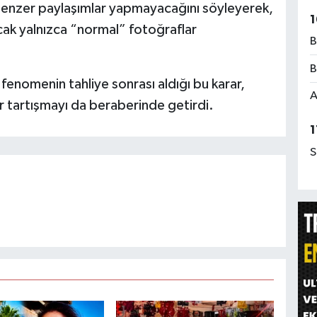
benzer paylaşımlar yapmayacağını söyleyerek,
1
ncak yalnızca “normal” fotoğraflar
B
B
nomenin tahliye sonrası aldığı bu karar,
A
ir tartışmayı da beraberinde getirdi.
1
S