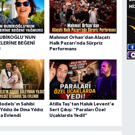
BUBİKOĞLU’NUN
Mahmut Orhan’dan Alaçatı
ELERİNE BEĞENİ
Halk Pazarı’nda Sürpriz
U
Performans
odels’ın Sahibi
Atilla Taş’tan Haluk Levent’e
ıldız ile Dina Yıldız
Sert Çıkış: "Paraları Özel
da Evlendi
Uçaklarda Yedi!"