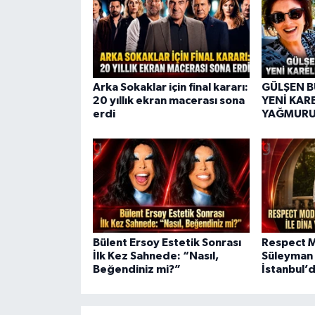
Arka Sokaklar için final kararı:
GÜLŞEN 
20 yıllık ekran macerası sona
YENİ KAR
erdi
YAĞMUR
Bülent Ersoy Estetik Sonrası
Respect M
İlk Kez Sahnede: “Nasıl,
Süleyman Y
Beğendiniz mi?”
İstanbul’