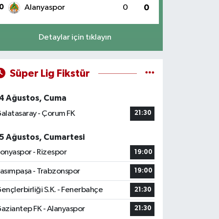
0
Alanyaspor
0
0
Detaylar için tıklayın
Süper Lig Fikstür
4 Ağustos, Cuma
alatasaray - Çorum FK
21:30
5 Ağustos, Cumartesi
onyaspor - Rizespor
19:00
asımpaşa - Trabzonspor
19:00
ençlerbirliği S.K. - Fenerbahçe
21:30
aziantep FK - Alanyaspor
21:30