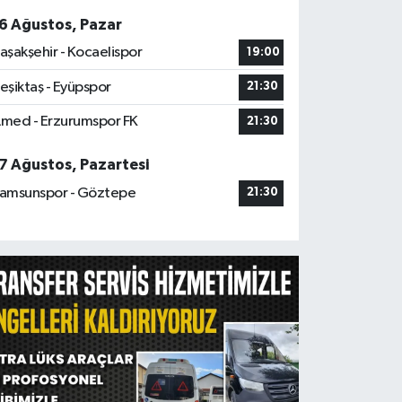
6 Ağustos, Pazar
aşakşehir - Kocaelispor
19:00
eşiktaş - Eyüpspor
21:30
med - Erzurumspor FK
21:30
7 Ağustos, Pazartesi
amsunspor - Göztepe
21:30