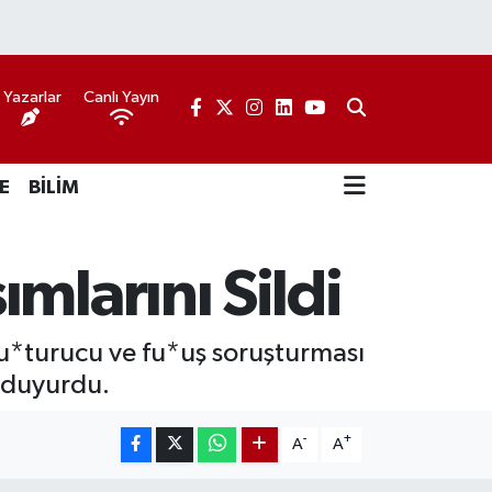
Yazarlar
Canlı Yayın
E
BİLİM
mlarını Sildi
*turucu ve fu*uş soruşturması
 duyurdu.
-
+
A
A