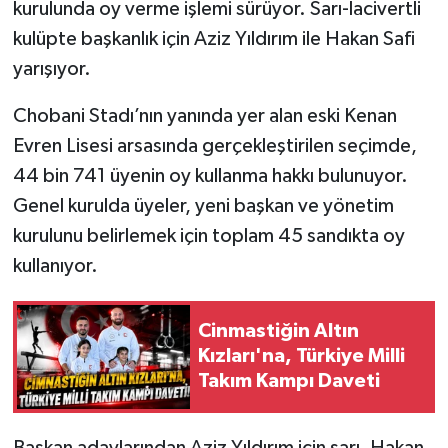
kurulunda oy verme işlemi sürüyor. Sarı-lacivertli
kulüpte başkanlık için Aziz Yıldırım ile Hakan Safi
yarışıyor.
Chobani Stadı’nın yanında yer alan eski Kenan
Evren Lisesi arsasında gerçekleştirilen seçimde,
44 bin 741 üyenin oy kullanma hakkı bulunuyor.
Genel kurulda üyeler, yeni başkan ve yönetim
kurulunu belirlemek için toplam 45 sandıkta oy
kullanıyor.
Cinmastiğin Altın
Kızları'na, Türkiye Milli
Takım Kampı Daveti
Başkan adaylarından Aziz Yıldırım için sarı, Hakan