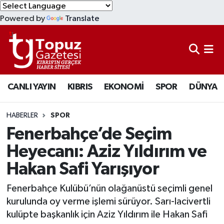
Powered by
Translate
KIBRIS
Lefkoşa Nöbetçi Eczaneler
DÜNYA
Lefkoşa Hava Durumu
CANLI YAYIN
KIBRIS
EKONOMİ
SPOR
DÜNYA
EKONOMİ
Lefkoşa Trafik Yoğunluk Haritası
MAGAZİN
Süper Lig Puan Durumu ve Fikstür
HABERLER
SPOR
Fenerbahçe’de Seçim
SAĞLIK
Tüm Manşetler
Heyecanı: Aziz Yıldırım ve
Hakan Safi Yarışıyor
SPOR
Son Dakika Haberleri
Fenerbahçe Kulübü’nün olağanüstü seçimli genel
TEKNOLOJİ
Haber Arşivi
kurulunda oy verme işlemi sürüyor. Sarı-lacivertli
kulüpte başkanlık için Aziz Yıldırım ile Hakan Safi
TÜRKİYE