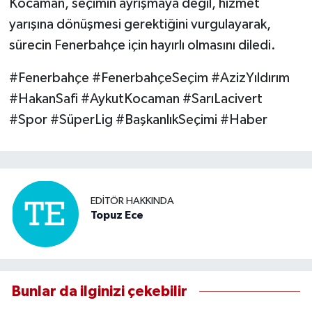
Kocaman, seçimin ayrışmaya değil, hizmet
yarışına dönüşmesi gerektiğini vurgulayarak,
sürecin Fenerbahçe için hayırlı olmasını diledi.
#Fenerbahçe #FenerbahçeSeçim #AzizYıldırım
#HakanSafi #AykutKocaman #SarıLacivert
#Spor #SüperLig #BaşkanlıkSeçimi #Haber
EDITÖR HAKKINDA
Topuz Ece
Bunlar da ilginizi çekebilir