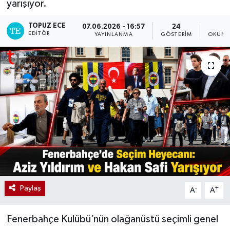
yarışıyor.
TOPUZ ECE
07.06.2026 - 16:57
24
2
EDITÖR
YAYINLANMA
GÖSTERIM
OKUNM
Paylaş
-
+
A
A
Fenerbahçe Kulübü’nün olağanüstü seçimli genel