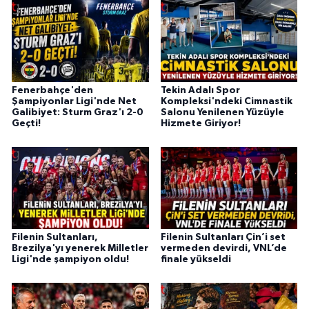
Fenerbahçe'den
Tekin Adalı Spor
Şampiyonlar Ligi'nde Net
Kompleksi'ndeki Cimnastik
Galibiyet: Sturm Graz'ı 2-0
Salonu Yenilenen Yüzüyle
Geçti!
Hizmete Giriyor!
Filenin Sultanları,
Filenin Sultanları Çin’i set
Brezilya'yı yenerek Milletler
vermeden devirdi, VNL’de
Ligi'nde şampiyon oldu!
finale yükseldi