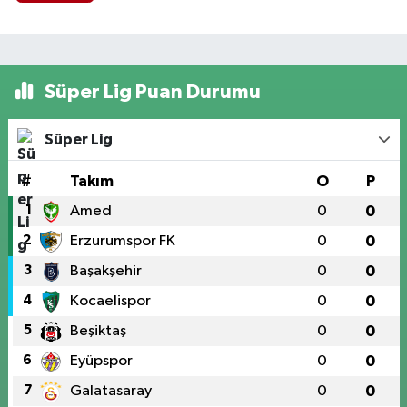
Süper Lig Puan Durumu
Süper Lig
#
Takım
O
P
1
Amed
0
0
2
Erzurumspor FK
0
0
3
Başakşehir
0
0
4
Kocaelispor
0
0
5
Beşiktaş
0
0
6
Eyüpspor
0
0
7
Galatasaray
0
0