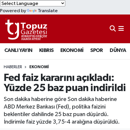
Powered by
Translate
KIBRIS
Lefkoşa Nöbetçi Eczaneler
DÜNYA
Lefkoşa Hava Durumu
CANLI YAYIN
KIBRIS
EKONOMİ
SPOR
DÜNYA
EKONOMİ
Lefkoşa Trafik Yoğunluk Haritası
MAGAZİN
Süper Lig Puan Durumu ve Fikstür
HABERLER
EKONOMİ
Fed faiz kararını açıkladı:
SAĞLIK
Tüm Manşetler
Yüzde 25 baz puan indirildi
SPOR
Son Dakika Haberleri
Son dakika haberine göre Son dakika haberine
ABD Merkez Bankası (Fed), politika faizini
TEKNOLOJİ
Haber Arşivi
beklentiler dahilinde 25 baz puan düşürdü.
İndirimle faiz yüzde 3,75-4 aralığına düşürüldü.
TÜRKİYE