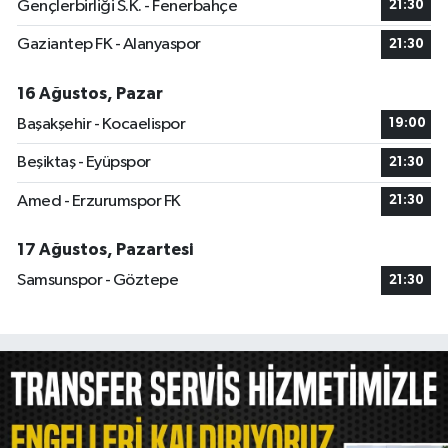
Gençlerbirliği S.K. - Fenerbahçe
21:30
Gaziantep FK - Alanyaspor
21:30
16 Ağustos, Pazar
Başakşehir - Kocaelispor
19:00
Beşiktaş - Eyüpspor
21:30
Amed - Erzurumspor FK
21:30
17 Ağustos, Pazartesi
Samsunspor - Göztepe
21:30