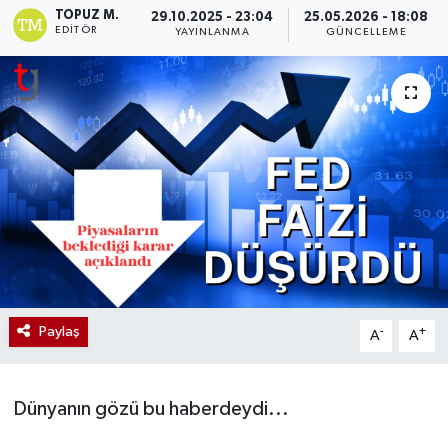
TOPUZ M.
29.10.2025 - 23:04
25.05.2026 - 18:08
EDITÖR
YAYINLANMA
GÜNCELLEME
Paylaş
-
+
A
A
Dünyanın gözü bu haberdeydi...