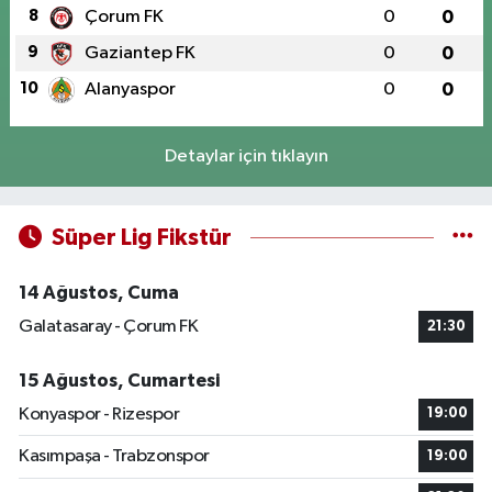
8
Çorum FK
0
0
9
Gaziantep FK
0
0
10
Alanyaspor
0
0
Detaylar için tıklayın
Süper Lig Fikstür
14 Ağustos, Cuma
Galatasaray - Çorum FK
21:30
15 Ağustos, Cumartesi
Konyaspor - Rizespor
19:00
Kasımpaşa - Trabzonspor
19:00