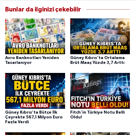
Bunlar da ilginizi çekebilir
Avro Banknotları Yeniden
Güney Kıbrıs’ta Ortalama
Tasarlanıyor
Brüt Maaş Yüzde 3,7 Arttı
Güney Kıbrıs’ta Bütçe İlk
Fitch'in Türkiye Notu Belli
Çeyrekte 567,1 Milyon Euro
Oldu!
Fazla Verdi