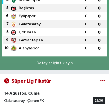
Kocaelispor
0
0
5
Beşiktaş
0
0
6
Eyüpspor
0
0
7
Galatasaray
0
0
8
Çorum FK
0
0
9
Gaziantep FK
0
0
10
Alanyaspor
0
0
Detaylar için tıklayın
Süper Lig Fikstür
14 Ağustos, Cuma
Galatasaray - Çorum FK
21:30