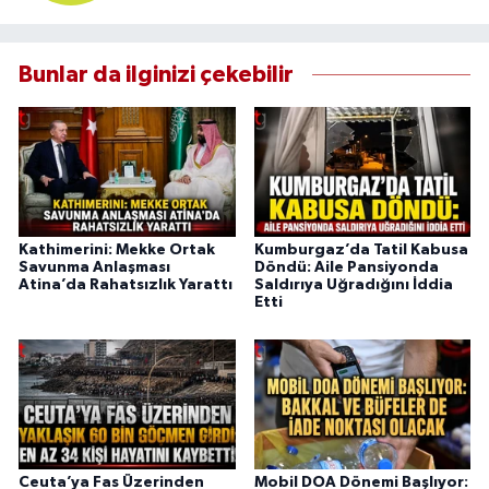
Bunlar da ilginizi çekebilir
Kathimerini: Mekke Ortak
Kumburgaz’da Tatil Kabusa
Savunma Anlaşması
Döndü: Aile Pansiyonda
Atina’da Rahatsızlık Yarattı
Saldırıya Uğradığını İddia
Etti
Ceuta’ya Fas Üzerinden
Mobil DOA Dönemi Başlıyor: