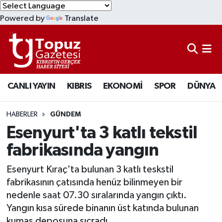
Powered by
Translate
KIBRIS
Lefkoşa Nöbetçi Eczaneler
DÜNYA
Lefkoşa Hava Durumu
CANLI YAYIN
KIBRIS
EKONOMİ
SPOR
DÜNYA
EKONOMİ
Lefkoşa Trafik Yoğunluk Haritası
MAGAZİN
Süper Lig Puan Durumu ve Fikstür
HABERLER
GÜNDEM
Esenyurt'ta 3 katlı tekstil
SAĞLIK
Tüm Manşetler
fabrikasında yangın
SPOR
Son Dakika Haberleri
Esenyurt Kıraç'ta bulunan 3 katlı teskstil
fabrikasının çatısında henüz bilinmeyen bir
TEKNOLOJİ
Haber Arşivi
nedenle saat 07.30 sıralarında yangın çıktı.
Yangın kısa sürede binanın üst katında bulunan
TÜRKİYE
kumaş deposuna sıçradı.