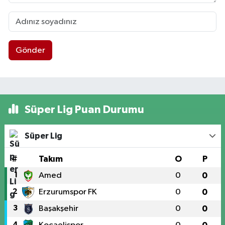
Gönder
Süper Lig Puan Durumu
Süper Lig
#
Takım
O
P
1
Amed
0
0
2
Erzurumspor FK
0
0
3
Başakşehir
0
0
4