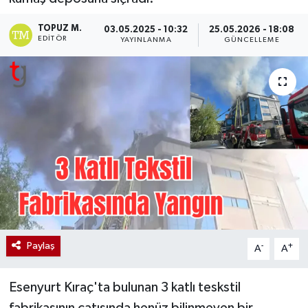
TOPUZ M.
03.05.2025 - 10:32
25.05.2026 - 18:08
EDITÖR
YAYINLANMA
GÜNCELLEME
Paylaş
-
+
A
A
Esenyurt Kıraç'ta bulunan 3 katlı teskstil
fabrikasının çatısında henüz bilinmeyen bir