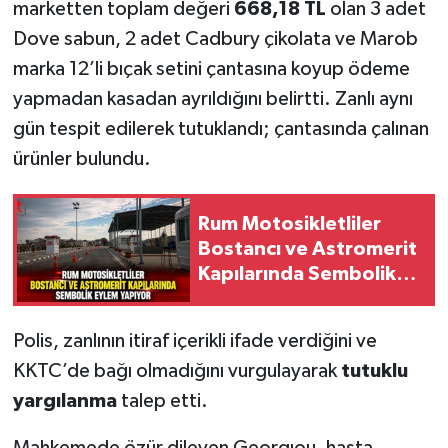
marketten toplam değeri
668,18 TL
olan 3 adet
Dove sabun, 2 adet Cadbury çikolata ve Marob
marka 12’li bıçak setini çantasına koyup ödeme
yapmadan kasadan ayrıldığını belirtti. Zanlı aynı
gün tespit edilerek tutuklandı; çantasında çalınan
ürünler bulundu.
Rum Motosikletliler
Bostancı ve Astromerit
Kapılarında Sembolik
Eylem Yapıyor
Polis, zanlının itiraf içerikli ifade verdiğini ve
KKTC’de bağı olmadığını vurgulayarak
tutuklu
yargılanma
talep etti.
Mahkemede özür dileyen Georgıou, hasta