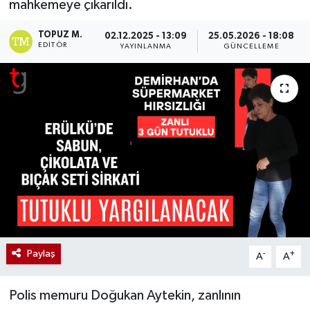
mahkemeye çıkarıldı.
TOPUZ M.
02.12.2025 - 13:09
25.05.2026 - 18:08
EDITÖR
YAYINLANMA
GÜNCELLEME
Paylaş
-
+
A
A
Polis memuru Doğukan Aytekin, zanlının