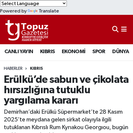
Powered by
Translate
KIBRIS
Lefkoşa Nöbetçi Eczaneler
DÜNYA
Lefkoşa Hava Durumu
CANLI YAYIN
KIBRIS
EKONOMİ
SPOR
DÜNYA
EKONOMİ
Lefkoşa Trafik Yoğunluk Haritası
MAGAZİN
Süper Lig Puan Durumu ve Fikstür
HABERLER
KIBRIS
Erülkü’de sabun ve çikolata
SAĞLIK
Tüm Manşetler
hırsızlığına tutuklu
yargılama kararı
SPOR
Son Dakika Haberleri
Demirhan’daki Erülkü Süpermarket’te 28 Kasım
TEKNOLOJİ
Haber Arşivi
2025’te meydana gelen sirkat olayıyla ilgili
tutuklanan Kıbrıslı Rum Kyrıakou Georgıou, bugün
TÜRKİYE