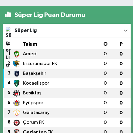
Süper Lig Puan Durumu
Süper Lig
#
Takım
O
P
1
Amed
0
0
2
Erzurumspor FK
0
0
3
Başakşehir
0
0
4
Kocaelispor
0
0
5
Beşiktaş
0
0
6
Eyüpspor
0
0
7
Galatasaray
0
0
8
Çorum FK
0
0
9
Gaziantep FK
0
0