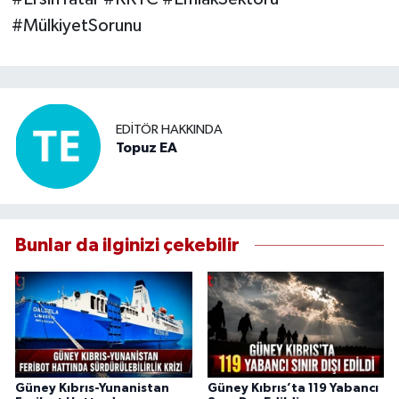
#MülkiyetSorunu
EDITÖR HAKKINDA
Topuz EA
Bunlar da ilginizi çekebilir
Güney Kıbrıs-Yunanistan
Güney Kıbrıs’ta 119 Yabancı