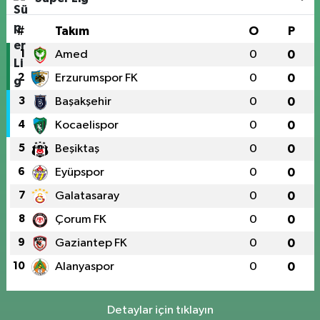
#
Takım
O
P
1
Amed
0
0
2
Erzurumspor FK
0
0
3
Başakşehir
0
0
4
Kocaelispor
0
0
5
Beşiktaş
0
0
6
Eyüpspor
0
0
7
Galatasaray
0
0
8
Çorum FK
0
0
9
Gaziantep FK
0
0
10
Alanyaspor
0
0
Detaylar için tıklayın