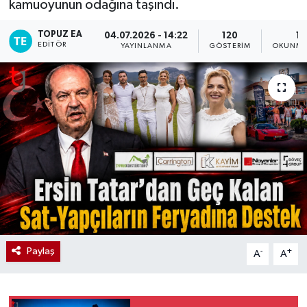
kamuoyunun odağına taşındı.
TOPUZ EA
04.07.2026 - 14:22
120
1 
EDITÖR
YAYINLANMA
GÖSTERIM
OKUNMA
Paylaş
-
+
A
A