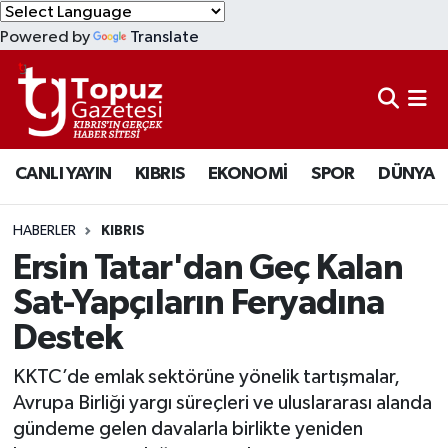
Powered by
Translate
KIBRIS
Lefkoşa Nöbetçi Eczaneler
DÜNYA
Lefkoşa Hava Durumu
CANLI YAYIN
KIBRIS
EKONOMİ
SPOR
DÜNYA
EKONOMİ
Lefkoşa Trafik Yoğunluk Haritası
MAGAZİN
Süper Lig Puan Durumu ve Fikstür
HABERLER
KIBRIS
Ersin Tatar'dan Geç Kalan
SAĞLIK
Tüm Manşetler
Sat-Yapçıların Feryadına
Destek
SPOR
Son Dakika Haberleri
KKTC’de emlak sektörüne yönelik tartışmalar,
TEKNOLOJİ
Haber Arşivi
Avrupa Birliği yargı süreçleri ve uluslararası alanda
gündeme gelen davalarla birlikte yeniden
TÜRKİYE