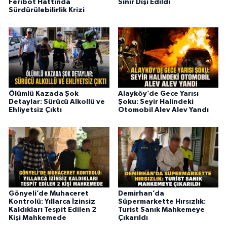
Feribot Hattında
Sınır Dışı Edildi
Sürdürülebilirlik Krizi
Ölümlü Kazada Şok
Alayköy’de Gece Yarısı
Detaylar: Sürücü Alkollü ve
Şoku: Seyir Halindeki
Ehliyetsiz Çıktı
Otomobil Alev Alev Yandı
Gönyeli’de Muhaceret
Demirhan’da
Kontrolü: Yıllarca İzinsiz
Süpermarkette Hırsızlık:
Kaldıkları Tespit Edilen 2
Turist Sanık Mahkemeye
Kişi Mahkemede
Çıkarıldı