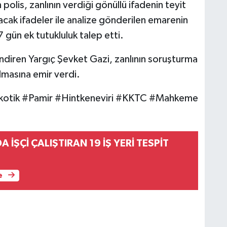
olis, zanlının verdiği gönüllü ifadenin teyit
nacak ifadeler ile analize gönderilen emarenin
gün ek tutukluluk talep etti.
iren Yargıç Şevket Gazi, zanlının soruşturma
lmasına emir verdi.
kotik #Pamir #Hintkeneviri #KKTC #Mahkeme
 İŞÇİ ÇALIŞTIRAN 19 İŞ YERİ TESPİT
e