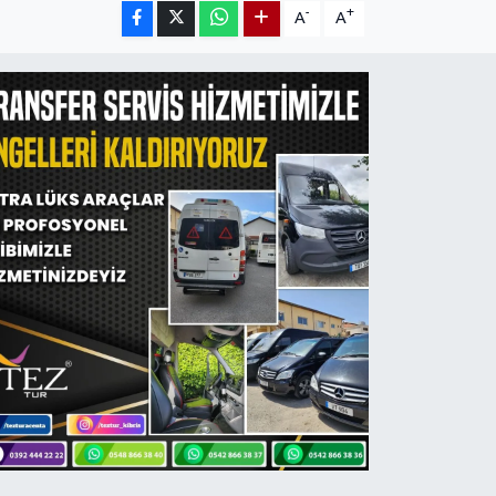
-
+
A
A