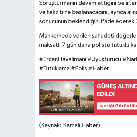
Soruşturmanın devam ettiğini belirten p
ve tekzibine başlanacağını, ayrıca alı
sonucunun beklendiğini ifade ederek 7 
Mahkemede verilen şahadeti değerlend
maksatlı 7 gün daha poliste tutuklu ka
#ErcanHavalimanı #Uyuşturucu #Nar
#Tutuklama #Polis #Haber
GÜNEŞ ALTINDA
EDİLDİ
İçeriği Görüntül
(Kaynak: Kamalı Haber)