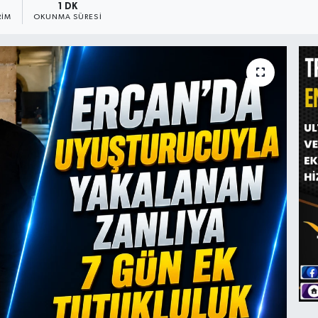
1 DK
RIM
OKUNMA SÜRESI