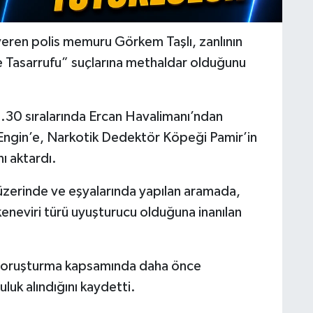
eren polis memuru Görkem Taşlı, zanlının
 Tasarrufu” suçlarına methaldar olduğunu
1.30 sıralarında Ercan Havalimanı’ndan
Engin’e, Narkotik Dedektör Köpeği Pamir’in
ı aktardı.
n üzerinde ve eşyalarında yapılan aramada,
keneviri türü uyuşturucu olduğuna inanılan
ı, soruşturma kapsamında daha önce
luk alındığını kaydetti.