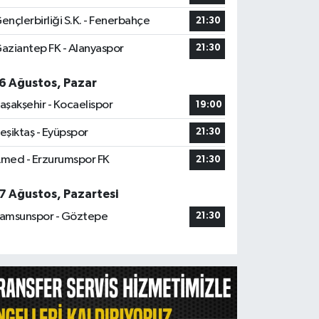
ençlerbirliği S.K. - Fenerbahçe
21:30
aziantep FK - Alanyaspor
21:30
6 Ağustos, Pazar
aşakşehir - Kocaelispor
19:00
eşiktaş - Eyüpspor
21:30
med - Erzurumspor FK
21:30
7 Ağustos, Pazartesi
amsunspor - Göztepe
21:30