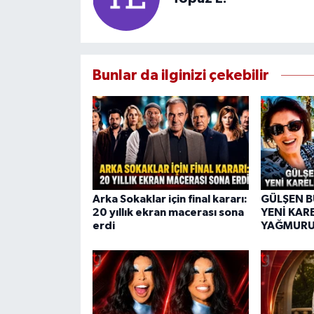
Bunlar da ilginizi çekebilir
Arka Sokaklar için final kararı:
GÜLŞEN 
20 yıllık ekran macerası sona
YENİ KAR
erdi
YAĞMUR