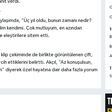
nıt verdi.
G
’
G
ylaşımda, “Üç yıl oldu, bunun zamanı nedir?
dim kendimi. Çok mutluyum, en azından
1
e eleştirilere sitem etti.
B
B
i klip çekiminde de birlikte görüntülenen çift,
A
cih ettiklerini belirtti. Akçıl, “Az konuşulsun,
1
ın” diyerek özel hayatına dair daha fazla yorum
S