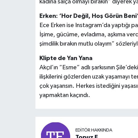
kadına salça olmayı bırakın” diyerek ya
Erken: ‘Hor Değil, Hoş Görün Beni
Ece Erken ise Instagram’da yaptığı pa
İşime, gücüme, evladıma, aşkıma ver
şimdilik bırakın mutlu olayım” sözleriyl
Klipte de Yan Yana
Akçıl’ın “Esme” adlı şarkısının Şile’dek
ilişkilerini gözlerden uzak yaşamayı ter
çok yaşansın. Herkes istediğini yaşas
yapmaktan kaçındı.
EDITÖR HAKKINDA
Topuz E.