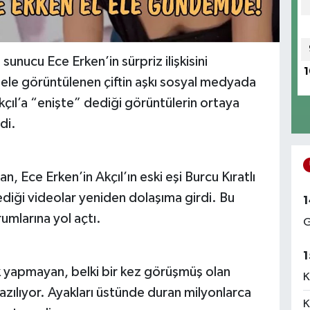
 sunucu Ece Erken’in sürpriz ilişkisini
1
ele görüntülenen çiftin aşkı sosyal medyada
ıl’a “enişte” dediği görüntülerin ortaya
di.
an, Ece Erken’in Akçıl’ın eski eşi Burcu Kıratlı
diği videolar yeniden dolaşıma girdi. Bu
1
mlarına yol açtı.
G
1
lık yapmayan, belki bir kez görüşmüş olan
K
yazılıyor. Ayakları üstünde duran milyonlarca
K