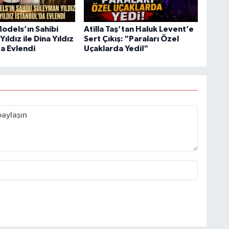
odels’ın Sahibi
Atilla Taş’tan Haluk Levent’e
ıldız ile Dina Yıldız
Sert Çıkış: "Paraları Özel
da Evlendi
Uçaklarda Yedi!"