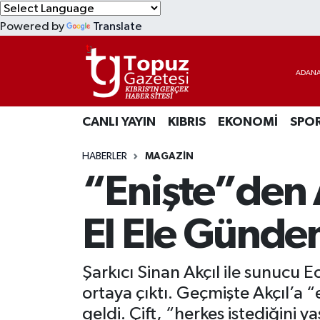
Powered by
Translate
KIBRIS
Lefkoşa Nöbetçi Eczaneler
DÜNYA
Lefkoşa Hava Durumu
CANLI YAYIN
KIBRIS
EKONOMİ
SPO
EKONOMİ
Lefkoşa Trafik Yoğunluk Haritası
HABERLER
MAGAZİN
MAGAZİN
Süper Lig Puan Durumu ve Fikstür
“Enişte”den A
SAĞLIK
Tüm Manşetler
El Ele Günd
SPOR
Son Dakika Haberleri
Şarkıcı Sinan Akçıl ile sunucu 
TEKNOLOJİ
Haber Arşivi
ortaya çıktı. Geçmişte Akçıl’a “
TÜRKİYE
geldi. Çift, “herkes istediğini y