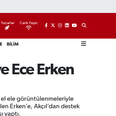
Yazarlar
Canlı Yayın
E
BİLİM
ve Ece Erken
a el ele görüntülenmeleriyle
ilen Erken’e, Akçıl’dan destek
ı yaptı.