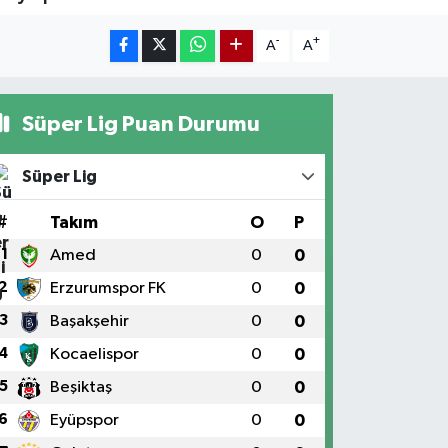
-
+
A
A
Süper Lig Puan Durumu
Süper Lig
#
Takım
O
P
1
Amed
0
0
2
Erzurumspor FK
0
0
3
Başakşehir
0
0
4
Kocaelispor
0
0
5
Beşiktaş
0
0
6
Eyüpspor
0
0