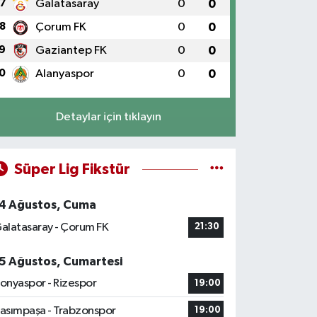
7
Galatasaray
0
0
8
Çorum FK
0
0
9
Gaziantep FK
0
0
0
Alanyaspor
0
0
Detaylar için tıklayın
Süper Lig Fikstür
4 Ağustos, Cuma
alatasaray - Çorum FK
21:30
5 Ağustos, Cumartesi
onyaspor - Rizespor
19:00
asımpaşa - Trabzonspor
19:00