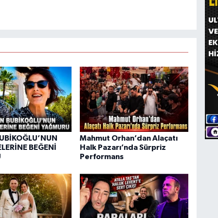
BUBİKOĞLU’NUN
Mahmut Orhan’dan Alaçatı
ELERİNE BEĞENİ
Halk Pazarı’nda Sürpriz
U
Performans