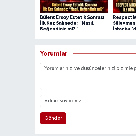
Bülent Ersoy Estetik Sonrası
Respect M
İlk Kez Sahnede: “Nasıl,
Süleyman Y
Beğendiniz mi?”
İstanbul’
Yorumlar
Gönder