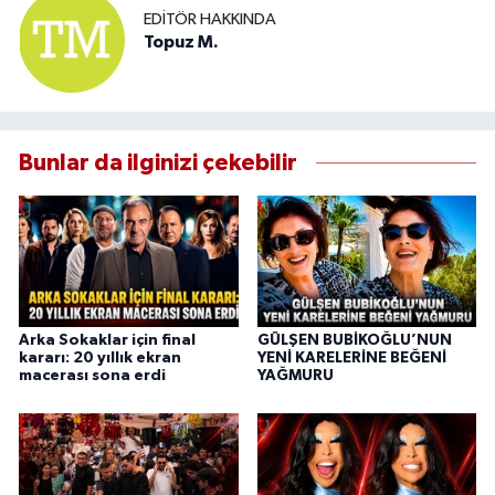
EDITÖR HAKKINDA
Topuz M.
Bunlar da ilginizi çekebilir
Arka Sokaklar için final
GÜLŞEN BUBİKOĞLU’NUN
kararı: 20 yıllık ekran
YENİ KARELERİNE BEĞENİ
macerası sona erdi
YAĞMURU