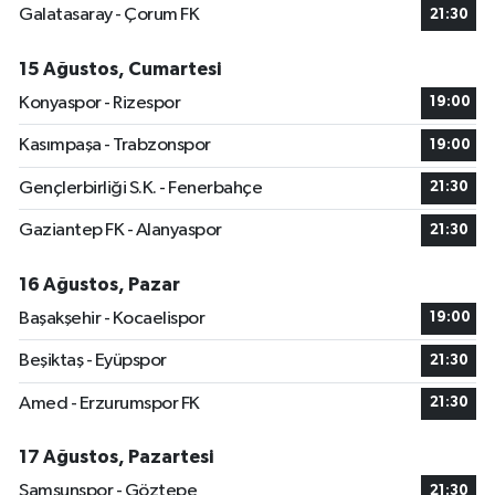
Galatasaray - Çorum FK
21:30
15 Ağustos, Cumartesi
Konyaspor - Rizespor
19:00
Kasımpaşa - Trabzonspor
19:00
Gençlerbirliği S.K. - Fenerbahçe
21:30
Gaziantep FK - Alanyaspor
21:30
16 Ağustos, Pazar
Başakşehir - Kocaelispor
19:00
Beşiktaş - Eyüpspor
21:30
Amed - Erzurumspor FK
21:30
17 Ağustos, Pazartesi
Samsunspor - Göztepe
21:30