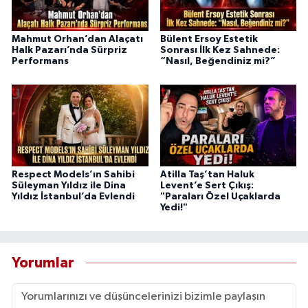
Mahmut Orhan’dan Alaçatı
Bülent Ersoy Estetik
Halk Pazarı’nda Sürpriz
Sonrası İlk Kez Sahnede:
Performans
“Nasıl, Beğendiniz mi?”
Respect Models’ın Sahibi
Atilla Taş’tan Haluk
Süleyman Yıldız ile Dina
Levent’e Sert Çıkış:
Yıldız İstanbul’da Evlendi
"Paraları Özel Uçaklarda
Yedi!"
Yorumlar