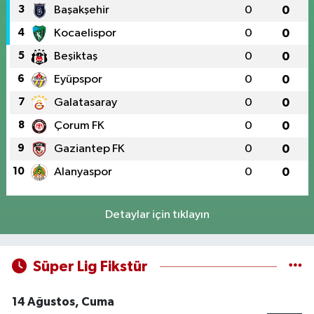
3
Başakşehir
0
0
4
Kocaelispor
0
0
5
Beşiktaş
0
0
6
Eyüpspor
0
0
7
Galatasaray
0
0
8
Çorum FK
0
0
9
Gaziantep FK
0
0
10
Alanyaspor
0
0
Detaylar için tıklayın
Süper Lig Fikstür
14 Ağustos, Cuma