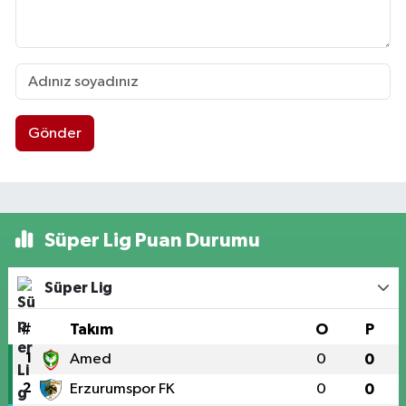
Gönder
Süper Lig Puan Durumu
Süper Lig
#
Takım
O
P
1
Amed
0
0
2
Erzurumspor FK
0
0