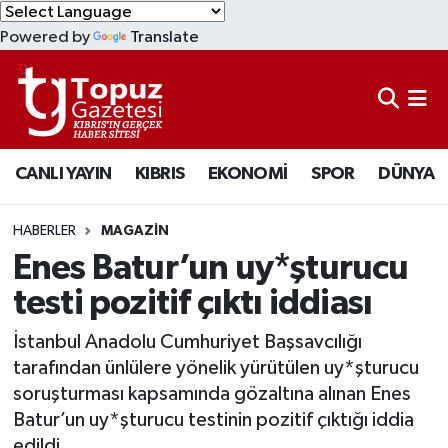
Powered by
Translate
KIBRIS
Lefkoşa Nöbetçi Eczaneler
DÜNYA
Lefkoşa Hava Durumu
CANLI YAYIN
KIBRIS
EKONOMİ
SPOR
DÜNYA
EKONOMİ
Lefkoşa Trafik Yoğunluk Haritası
MAGAZİN
Süper Lig Puan Durumu ve Fikstür
HABERLER
MAGAZİN
Enes Batur’un uy*şturucu
SAĞLIK
Tüm Manşetler
testi pozitif çıktı iddiası
SPOR
Son Dakika Haberleri
İstanbul Anadolu Cumhuriyet Başsavcılığı
tarafından ünlülere yönelik yürütülen uy*şturucu
TEKNOLOJİ
Haber Arşivi
soruşturması kapsamında gözaltına alınan Enes
Batur’un uy*şturucu testinin pozitif çıktığı iddia
TÜRKİYE
edildi.