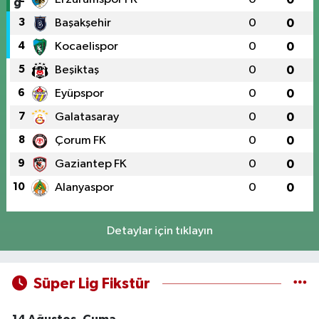
3
Başakşehir
0
0
4
Kocaelispor
0
0
5
Beşiktaş
0
0
6
Eyüpspor
0
0
7
Galatasaray
0
0
8
Çorum FK
0
0
9
Gaziantep FK
0
0
10
Alanyaspor
0
0
Detaylar için tıklayın
Süper Lig Fikstür