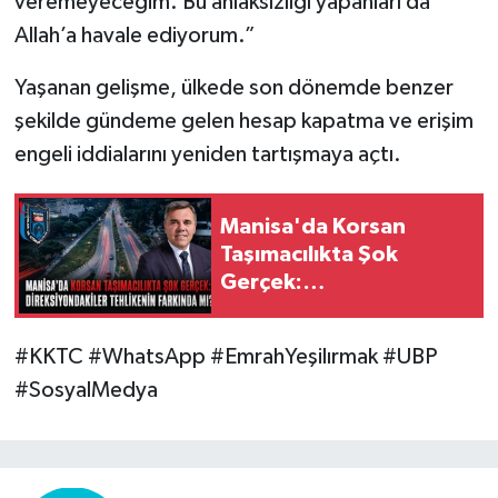
veremeyeceğim. Bu ahlaksızlığı yapanları da
Allah’a havale ediyorum.”
Yaşanan gelişme, ülkede son dönemde benzer
şekilde gündeme gelen hesap kapatma ve erişim
engeli iddialarını yeniden tartışmaya açtı.
Manisa'da Korsan
Taşımacılıkta Şok
Gerçek:
Direksiyondakiler
Tehlikenin Farkında mı?
#KKTC #WhatsApp #EmrahYeşilırmak #UBP
#SosyalMedya