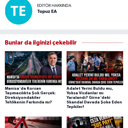
EDITÖR HAKKINDA
Topuz EA
Bunlar da ilginizi çekebilir
Manisa'da Korsan
Adalet Yerini Buldu mu,
Taşımacılıkta Şok Gerçek:
Yoksa Vicdanlar mı
Direksiyondakiler
Yaralandı? Girne'deki
Tehlikenin Farkında mı?
Skandal Davada Şoke Eden
Tepkiler!