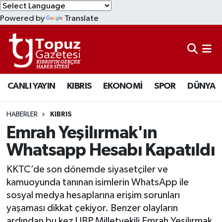
Powered by
Translate
KIBRIS
Lefkoşa Nöbetçi Eczaneler
DÜNYA
Lefkoşa Hava Durumu
CANLI YAYIN
KIBRIS
EKONOMİ
SPOR
DÜNYA
EKONOMİ
Lefkoşa Trafik Yoğunluk Haritası
MAGAZİN
Süper Lig Puan Durumu ve Fikstür
HABERLER
KIBRIS
Emrah Yeşilırmak'ın
SAĞLIK
Tüm Manşetler
Whatsapp Hesabı Kapatıldı
SPOR
Son Dakika Haberleri
KKTC’de son dönemde siyasetçiler ve
kamuoyunda tanınan isimlerin WhatsApp ile
TEKNOLOJİ
Haber Arşivi
sosyal medya hesaplarına erişim sorunları
yaşaması dikkat çekiyor. Benzer olayların
TÜRKİYE
ardından bu kez UBP Milletvekili Emrah Yeşilırmak,