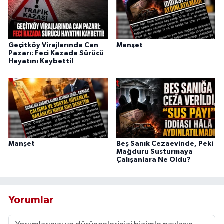
Geçitköy Virajlarında Can
Manşet
Pazarı: Feci Kazada Sürücü
Hayatını Kaybetti!
Manşet
Beş Sanık Cezaevinde, Peki
Mağduru Susturmaya
Çalışanlara Ne Oldu?
Yorumlar