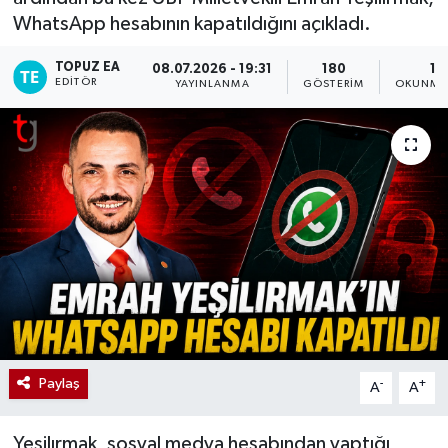
WhatsApp hesabının kapatıldığını açıkladı.
TOPUZ EA
08.07.2026 - 19:31
180
1 
EDITÖR
YAYINLANMA
GÖSTERIM
OKUNMA 
Paylaş
-
+
A
A
Yeşilırmak, sosyal medya hesabından yaptığı