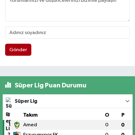
Gönder
Süper Lig Puan Durumu
Süper Lig
#
Takım
O
P
1
Amed
0
0
2
Erzurumspor FK
0
0