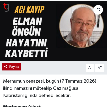
Paylaş
-
+
A
A
Merhumun cenazesi, bugün (7 Temmuz 2026)
ikindi namazını müteakip Gazimağusa
Kabristanlığı'nda defnedilecektir.
Merhumun Ailesi: