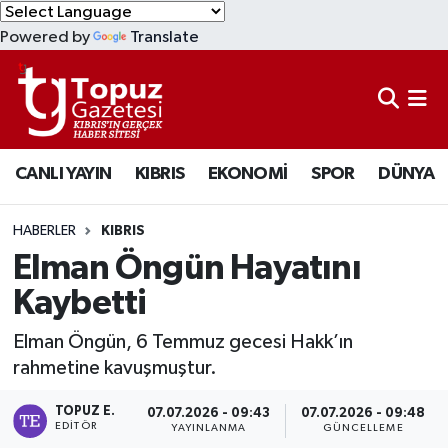
Powered by
Translate
KIBRIS
Lefkoşa Nöbetçi Eczaneler
DÜNYA
Lefkoşa Hava Durumu
CANLI YAYIN
KIBRIS
EKONOMİ
SPOR
DÜNYA
EKONOMİ
Lefkoşa Trafik Yoğunluk Haritası
MAGAZİN
Süper Lig Puan Durumu ve Fikstür
HABERLER
KIBRIS
Elman Öngün Hayatını
SAĞLIK
Tüm Manşetler
Kaybetti
SPOR
Son Dakika Haberleri
Elman Öngün, 6 Temmuz gecesi Hakk’ın
rahmetine kavuşmuştur.
TEKNOLOJİ
Haber Arşivi
TOPUZ E.
07.07.2026 - 09:43
07.07.2026 - 09:48
EDITÖR
YAYINLANMA
GÜNCELLEME
TÜRKİYE