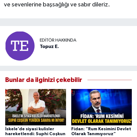
ve sevenlerine başsağlığı ve sabır dileriz.
EDITÖR HAKKINDA
Topuz E.
Bunlar da ilginizi çekebilir
İskele’de siyasi kulisler
Fidan: “Rum Kesimini Devlet
hareketlendi: Suphi Coşkun
Olarak Tanımıyoruz”