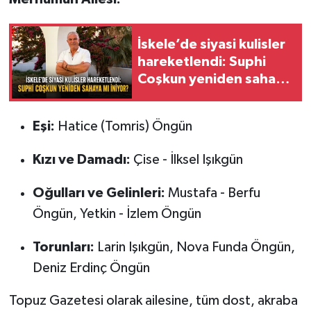
İskele’de siyasi kulisler
hareketlendi: Suphi
Coşkun yeniden sahaya
mı iniyor?
Eşi:
Hatice (Tomris) Öngün
Kızı ve Damadı:
Çise - İlksel Işıkgün
Oğulları ve Gelinleri:
Mustafa - Berfu
Öngün, Yetkin - İzlem Öngün
Torunları:
Larin Işıkgün, Nova Funda Öngün,
Deniz Erdinç Öngün
Topuz Gazetesi olarak ailesine, tüm dost, akraba