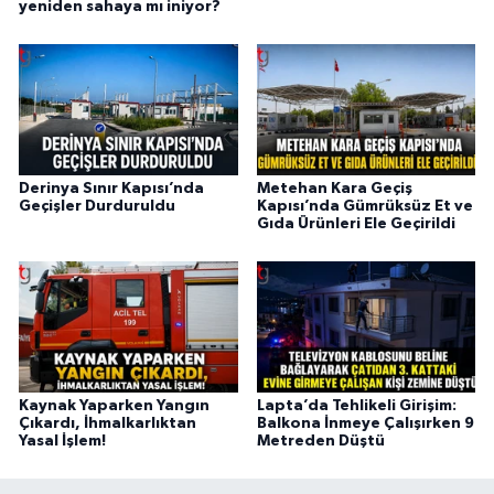
yeniden sahaya mı iniyor?
Derinya Sınır Kapısı’nda
Metehan Kara Geçiş
Geçişler Durduruldu
Kapısı’nda Gümrüksüz Et ve
Gıda Ürünleri Ele Geçirildi
Kaynak Yaparken Yangın
Lapta’da Tehlikeli Girişim:
Çıkardı, İhmalkarlıktan
Balkona İnmeye Çalışırken 9
Yasal İşlem!
Metreden Düştü