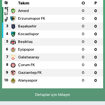
#
Takım
O
P
1
Amed
0
0
2
Erzurumspor FK
0
0
3
Başakşehir
0
0
4
Kocaelispor
0
0
5
Beşiktaş
0
0
6
Eyüpspor
0
0
7
Galatasaray
0
0
8
Çorum FK
0
0
9
Gaziantep FK
0
0
10
Alanyaspor
0
0
Detaylar için tıklayın